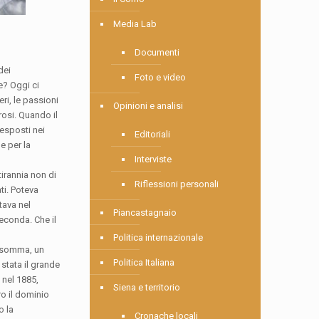
Media Lab
Documenti
dei
Foto e video
e? Oggi ci
ri, le passioni
Opinioni e analisi
rosi. Quando il
 esposti nei
Editoriali
e per la
Interviste
tirannia non di
Riflessioni personali
ti. Poteva
tava nel
Piancastagnaio
seconda. Che il
Politica internazionale
 Insomma, un
Politica Italiana
stata il grande
 nel 1885,
Siena e territorio
ro il dominio
o la
Cronache locali