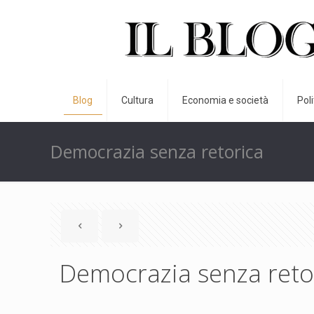
Blog
Cultura
Economia e società
Pol
Democrazia senza retorica
Democrazia senza reto