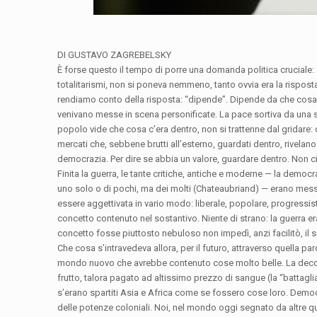
DI GUSTAVO ZAGREBELSKY
È forse questo il tempo di porre una domanda politica cruciale: d
totalitarismi, non si poneva nemmeno, tanto ovvia era la rispost
rendiamo conto della risposta: “dipende”. Dipende da che cosa c’è
venivano messe in scena personificate. La pace sortiva da una s
popolo vide che cosa c’era dentro, non si trattenne dal gridare: c
mercati che, sebbene brutti all’esterno, guardati dentro, rivelano 
democrazia. Per dire se abbia un valore, guardare dentro. Non ci
Finita la guerra, le tante critiche, antiche e moderne — la democra
uno solo o di pochi, ma dei molti (Chateaubriand) — erano messe a
essere aggettivata in vario modo: liberale, popolare, progressista
concetto contenuto nel sostantivo. Niente di strano: la guerra er
concetto fosse piuttosto nebuloso non impedì, anzi facilitò, il s
Che cosa s’intravedeva allora, per il futuro, attraverso quella pa
mondo nuovo che avrebbe contenuto cose molto belle. La decolo
frutto, talora pagato ad altissimo prezzo di sangue (la “battagli
s’erano spartiti Asia e Africa come se fossero cose loro. Democra
delle potenze coloniali. Noi, nel mondo oggi segnato da altre qu