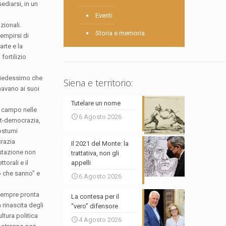
ediarsi, in un
Eventi
zionali.
Storia e memoria
iempirsi di
arte e la
fortilizio
chiedessimo che
Siena e territorio:
mavano ai suoi
Tutelare un nome
o campo nelle
6 Agosto 2026
st-democrazia,
ostumi
crazia
Il 2021 del Monte: la
estazione non
trattativa, non gli
torali e il
appelli
ro che sanno” e
6 Agosto 2026
 sempre pronta
La contesa per il
 rinascita degli
“vero” difensore
ltura politica
4 Agosto 2026