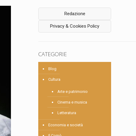
Redazione
Privacy & Cookies Policy
CATEGORIE
Blog
Cultura
Arte e patrimonio
Cinema e musica
Letteratura
Economia e società
Il Comò