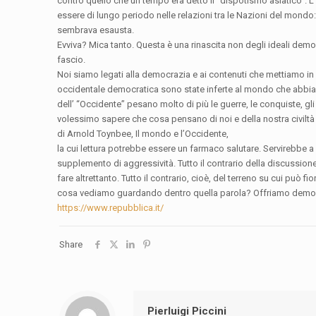
contro quello che un tempo era detto il “dispotismo asiatico”. L
essere di lungo periodo nelle relazioni tra le Nazioni del mond
sembrava esausta.
Evviva? Mica tanto. Questa è una rinascita non degli ideali dem
fascio.
Noi siamo legati alla democrazia e ai contenuti che mettiamo in 
occidentale democratica sono state inferte al mondo che abbiam
dell’ “Occidente” pesano molto di più le guerre, le conquiste, gli
volessimo sapere che cosa pensano di noi e della nostra civiltà 
di Arnold Toynbee, Il mondo e l’Occidente,
la cui lettura potrebbe essere un farmaco salutare. Servirebbe a evi
supplemento di aggressività. Tutto il contrario della discussione,
fare altrettanto. Tutto il contrario, cioè, del terreno su cui può 
cosa vediamo guardando dentro quella parola? Offriamo democraz
https://www.repubblica.it/
Share
Pierluigi Piccini