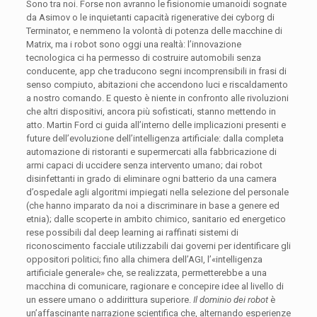
Sono tra noi. Forse non avranno le fisionomie umanoidi sognate
da Asimov o le inquietanti capacità rigenerative dei cyborg di
Terminator, e nemmeno la volontà di potenza delle macchine di
Matrix, ma i robot sono oggi una realtà: l’innovazione
tecnologica ci ha permesso di costruire automobili senza
conducente, app che traducono segni incomprensibili in frasi di
senso compiuto, abitazioni che accendono luci e riscaldamento
a nostro comando. E questo è niente in confronto alle rivoluzioni
che altri dispositivi, ancora più sofisticati, stanno mettendo in
atto. Martin Ford ci guida all’interno delle implicazioni presenti e
future dell’evoluzione dell’intelligenza artificiale: dalla completa
automazione di ristoranti e supermercati alla fabbricazione di
armi capaci di uccidere senza intervento umano; dai robot
disinfettanti in grado di eliminare ogni batterio da una camera
d’ospedale agli algoritmi impiegati nella selezione del personale
(che hanno imparato da noi a discriminare in base a genere ed
etnia); dalle scoperte in ambito chimico, sanitario ed energetico
rese possibili dal deep learning ai raffinati sistemi di
riconoscimento facciale utilizzabili dai governi per identificare gli
oppositori politici; fino alla chimera dell’AGI, l’«intelligenza
artificiale generale» che, se realizzata, permetterebbe a una
macchina di comunicare, ragionare e concepire idee al livello di
un essere umano o addirittura superiore.
Il dominio dei robot
è
un’affascinante narrazione scientifica che, alternando esperienze