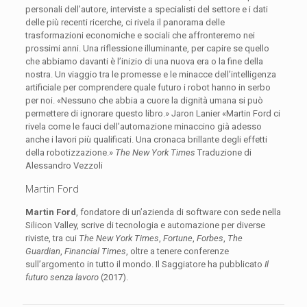
personali dell’autore, interviste a specialisti del settore e i dati
delle più recenti ricerche, ci rivela il panorama delle
trasformazioni economiche e sociali che affronteremo nei
prossimi anni. Una riflessione illuminante, per capire se quello
che abbiamo davanti è l’inizio di una nuova era o la fine della
nostra. Un viaggio tra le promesse e le minacce dell’intelligenza
artificiale per comprendere quale futuro i robot hanno in serbo
per noi. «Nessuno che abbia a cuore la dignità umana si può
permettere di ignorare questo libro.» Jaron Lanier «Martin Ford ci
rivela come le fauci dell’automazione minaccino già adesso
anche i lavori più qualificati. Una cronaca brillante degli effetti
della robotizzazione.»
The New York Times
Traduzione di
Alessandro Vezzoli
Martin Ford
Martin Ford
, fondatore di un’azienda di software con sede nella
Silicon Valley, scrive di tecnologia e automazione per diverse
riviste, tra cui
The New York Times
,
Fortune
,
Forbes
,
The
Guardian
,
Financial Times
, oltre a tenere conferenze
sull’argomento in tutto il mondo. Il Saggiatore ha pubblicato
Il
futuro senza lavoro
(2017).