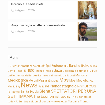
Il cerino e la sedia vuota
4 Agosto 2026
Ampugnano, la sciatteria come metodo
4 Agosto 2026
TAGS
Beko
Autonomia
Banche
'Für ewig'
Ampugnano
Au Sénégal
Clima
Gaza
En RDC
Io
David Rossi
Firenze
Geotermia
giustizia
Iran
Francia
Manovra
La Domenica delle Idee
Le news dal mondo dei Musei
Mps
Mediobanca
Migranti
Meloni
Mps-Mediobanca
Moda
News
press
Piancastagnaio
Pd
Pnrr
Multiutility
Palio
Siena
SPETTATORI PER UNA
Sanità
Rai
Roma
Scuola
SETTIMANA
The Economist today
The Economist
today A Sunday edition of our daily newsletter
Toscana
Trump