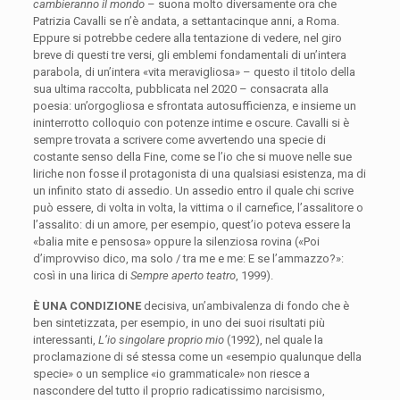
cambieranno il mondo
– suona molto diversamente ora che
Patrizia Cavalli se n’è andata, a settantacinque anni, a Roma.
Eppure si potrebbe cedere alla tentazione di vedere, nel giro
breve di questi tre versi, gli emblemi fondamentali di un’intera
parabola, di un’intera «vita meravigliosa» – questo il titolo della
sua ultima raccolta, pubblicata nel 2020 – consacrata alla
poesia: un’orgogliosa e sfrontata autosufficienza, e insieme un
ininterrotto colloquio con potenze intime e oscure. Cavalli si è
sempre trovata a scrivere come avvertendo una specie di
costante senso della Fine, come se l’io che si muove nelle sue
liriche non fosse il protagonista di una qualsiasi esistenza, ma di
un infinito stato di assedio. Un assedio entro il quale chi scrive
può essere, di volta in volta, la vittima o il carnefice, l’assalitore o
l’assalito: di un amore, per esempio, quest’io poteva essere la
«balia mite e pensosa» oppure la silenziosa rovina («Poi
d’improvviso dico, ma solo / tra me e me: E se l’ammazzo?»:
così in una lirica di
Sempre aperto teatro
, 1999).
È UNA CONDIZIONE
decisiva, un’ambivalenza di fondo che è
ben sintetizzata, per esempio, in uno dei suoi risultati più
interessanti,
L’io singolare proprio mio
(1992), nel quale la
proclamazione di sé stessa come un «esempio qualunque della
specie» o un semplice «io grammaticale» non riesce a
nascondere del tutto il proprio radicatissimo narcisismo,