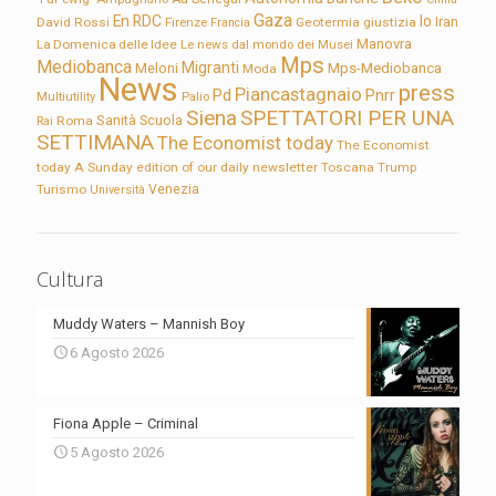
Gaza
En RDC
Io
David Rossi
Firenze
Geotermia
giustizia
Iran
Francia
Manovra
La Domenica delle Idee
Le news dal mondo dei Musei
Mps
Mediobanca
Migranti
Meloni
Mps-Mediobanca
Moda
News
press
Piancastagnaio
Pd
Pnrr
Multiutility
Palio
Siena
SPETTATORI PER UNA
Sanità
Rai
Roma
Scuola
SETTIMANA
The Economist today
The Economist
today A Sunday edition of our daily newsletter
Toscana
Trump
Turismo
Venezia
Università
Cultura
Muddy Waters – Mannish Boy
6 Agosto 2026
Fiona Apple – Criminal
5 Agosto 2026