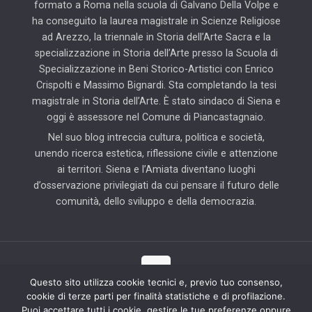
formato a Roma nella scuola di Galvano Della Volpe e
ha conseguito la laurea magistrale in Scienze Religiose
ad Arezzo, la triennale in Storia dell’Arte Sacra e la
specializzazione in Storia dell’Arte presso la Scuola di
Specializzazione in Beni Storico-Artistici con Enrico
Crispolti e Massimo Bignardi. Sta completando la tesi
magistrale in Storia dell’Arte. È stato sindaco di Siena e
oggi è assessore nel Comune di Piancastagnaio.
Nel suo blog intreccia cultura, politica e società,
unendo ricerca estetica, riflessione civile e attenzione
ai territori. Siena e l’Amiata diventano luoghi
d’osservazione privilegiati da cui pensare il futuro delle
comunità, dello sviluppo e della democrazia.
Questo sito utilizza cookie tecnici e, previo tuo consenso,
cookie di terze parti per finalità statistiche e di profilazione.
© 2025 Il Blog di Pierluigi Piccini | Tutti i diritti riservati | Partner
Puoi accettare tutti i cookie, gestire le tue preferenze oppure
tecnico: Hab Solution