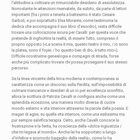
l’attitudine a coltivare un irrinunciabile desiderio di assolutezza.
Nonostante le attenzioni riservatele, da subito, da parte di lettori
importanti (fra i primi a tenerla a battesimo è stato Cesare
Garboli, e poi soprattutto Elsa Morante, come testimonia la
dedica che accompagna il suo libro d’esordio), resta difficile
trovare una collocazione sicura per Cavalli: per questa voce che
pretende di inghiottire la realtà, di essere Tutto, compreso il
proprio opposto («La scena è mia, questo teatro è mio, / io sono
la platea, sono il foyer, / ho questo ben di dio, è tutto mio»).
Difficile ricostruirne genealogia e compagni di strada, forse
anche più complicato trovare chi possa proseguire il suo stesso
percorso.
Se la linea vincente della lirica moderna e contemporanea si
caratterizza come un discorso sulla Perdita, sull’impossibilità di
colmare mancanze e desideri di un io per eccellenza sconfitto,
allora la scrittura di Patrizia Cavalli si configura anche come una
splendida eccezione, una maniera molto diversa di cucire
mondo esterno e vita interiore attraverso le parole della poesia. E
magari di agire, su quella vita interiore, come una esilissima ma
pur sempre salvifica terapia. Certo, anche Cavalli conosce la
frustrazione e la ferita, ha coscienza della «dolce ingiustizia /
che mi legava al mondo». Anche lei ha sopportato a lungo
«l’infelice e scomodo bagaglio della realtà», come lo ha