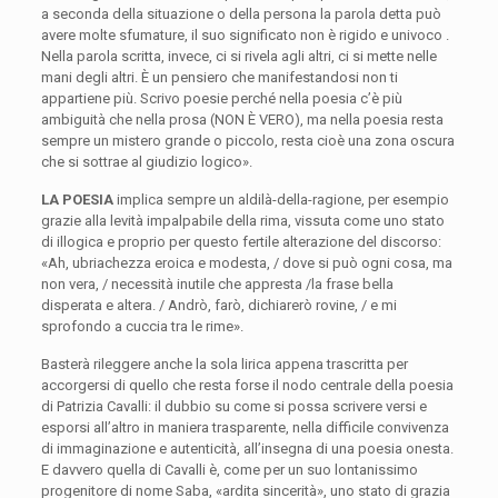
a seconda della situazione o della persona la parola detta può
avere molte sfumature, il suo significato non è rigido e univoco .
Nella parola scritta, invece, ci si rivela agli altri, ci si mette nelle
mani degli altri. È un pensiero che manifestandosi non ti
appartiene più. Scrivo poesie perché nella poesia c’è più
ambiguità che nella prosa (NON È VERO), ma nella poesia resta
sempre un mistero grande o piccolo, resta cioè una zona oscura
che si sottrae al giudizio logico».
LA POESIA
implica sempre un aldilà-della-ragione, per esempio
grazie alla levità impalpabile della rima, vissuta come uno stato
di illogica e proprio per questo fertile alterazione del discorso:
«Ah, ubriachezza eroica e modesta, / dove si può ogni cosa, ma
non vera, / necessità inutile che appresta /la frase bella
disperata e altera. / Andrò, farò, dichiarerò rovine, / e mi
sprofondo a cuccia tra le rime».
Basterà rileggere anche la sola lirica appena trascritta per
accorgersi di quello che resta forse il nodo centrale della poesia
di Patrizia Cavalli: il dubbio su come si possa scrivere versi e
esporsi all’altro in maniera trasparente, nella difficile convivenza
di immaginazione e autenticità, all’insegna di una poesia onesta.
E davvero quella di Cavalli è, come per un suo lontanissimo
progenitore di nome Saba, «ardita sincerità», uno stato di grazia