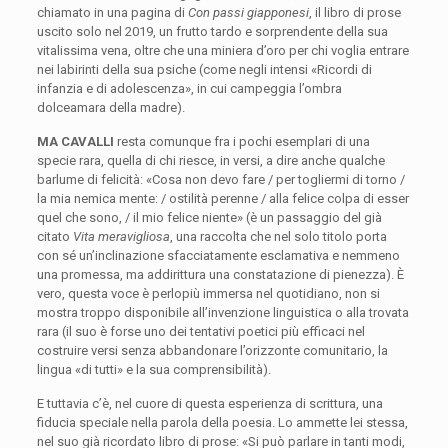
chiamato in una pagina di
Con passi giapponesi
, il libro di prose
uscito solo nel 2019, un frutto tardo e sorprendente della sua
vitalissima vena, oltre che una miniera d’oro per chi voglia entrare
nei labirinti della sua psiche (come negli intensi «Ricordi di
infanzia e di adolescenza», in cui campeggia l’ombra
dolceamara della madre).
MA CAVALLI
resta comunque fra i pochi esemplari di una
specie rara, quella di chi riesce, in versi, a dire anche qualche
barlume di felicità: «Cosa non devo fare / per togliermi di torno /
la mia nemica mente: / ostilità perenne / alla felice colpa di esser
quel che sono, / il mio felice niente» (è un passaggio del già
citato
Vita meravigliosa
, una raccolta che nel solo titolo porta
con sé un’inclinazione sfacciatamente esclamativa e nemmeno
una promessa, ma addirittura una constatazione di pienezza). È
vero, questa voce è perlopiù immersa nel quotidiano, non si
mostra troppo disponibile all’invenzione linguistica o alla trovata
rara (il suo è forse uno dei tentativi poetici più efficaci nel
costruire versi senza abbandonare l’orizzonte comunitario, la
lingua «di tutti» e la sua comprensibilità).
E tuttavia c’è, nel cuore di questa esperienza di scrittura, una
fiducia speciale nella parola della poesia. Lo ammette lei stessa,
nel suo già ricordato libro di prose: «Si può parlare in tanti modi,