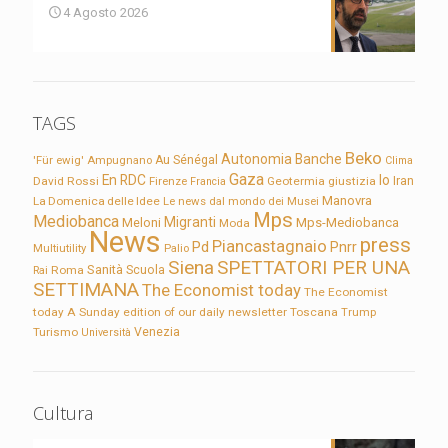
4 Agosto 2026
TAGS
Beko
Autonomia
Banche
'Für ewig'
Ampugnano
Au Sénégal
Clima
Gaza
En RDC
Io
David Rossi
Firenze
Geotermia
giustizia
Iran
Francia
Manovra
La Domenica delle Idee
Le news dal mondo dei Musei
Mps
Mediobanca
Migranti
Meloni
Mps-Mediobanca
Moda
News
press
Piancastagnaio
Pd
Pnrr
Multiutility
Palio
Siena
SPETTATORI PER UNA
Sanità
Rai
Roma
Scuola
SETTIMANA
The Economist today
The Economist
today A Sunday edition of our daily newsletter
Toscana
Trump
Turismo
Venezia
Università
Cultura