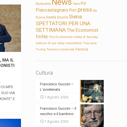
News
Pd
Multiutility
Palio
press
Piancastagnaio
Pnrr
Rai
Siena
Sanità
Roma
Scuola
SPETTATORI PER UNA
SETTIMANA
The Economist
today
The Economist today A Sunday
edition of our daily newsletter
Toscana
Trump
Turismo
Venezia
Università
, MA IL
ONISTI
Cultura
L
Francesco Guccini –
 DI MPS
L’avvelenata
 SUO VIA
7 Agosto 2026
MONTE” E
Francesco Guccini – Il
vecchio e il bambino
7 Agosto 2026