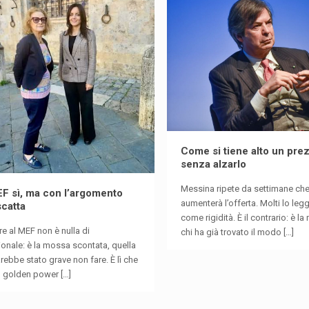
Come si tiene alto un pre
senza alzarlo
Messina ripete da settimane ch
EF sì, ma con l’argomento
aumenterà l’offerta. Molti lo le
scatta
come rigidità. È il contrario: è l
e al MEF non è nulla di
chi ha già trovato il modo
[…]
onale: è la mossa scontata, quella
rebbe stato grave non fare. È lì che
il golden power
[…]