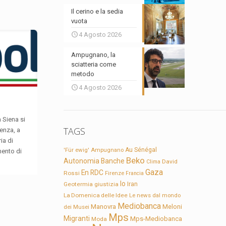
Il cerino e la sedia
vuota
4 Agosto 2026
Ampugnano, la
sciatteria come
metodo
4 Agosto 2026
a Siena si
TAGS
enza, a
ia di
'Für ewig'
Ampugnano
Au Sénégal
mento di
Beko
Autonomia
Banche
David
Clima
Gaza
En RDC
Rossi
Firenze
Francia
Io
Geotermia
giustizia
Iran
La Domenica delle Idee
Le news dal mondo
Mediobanca
Manovra
Meloni
dei Musei
Mps
Migranti
Mps-Mediobanca
Moda