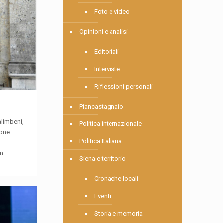
Foto e video
Opinioni e analisi
Editoriali
Interviste
Riflessioni personali
Piancastagnaio
alimbeni,
Politica internazionale
tone
Politica Italiana
un
Siena e territorio
Cronache locali
Eventi
Storia e memoria