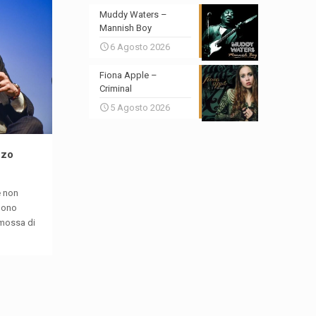
Muddy Waters –
Mannish Boy
6 Agosto 2026
Fiona Apple –
Criminal
5 Agosto 2026
zzo
e non
ggono
a mossa di