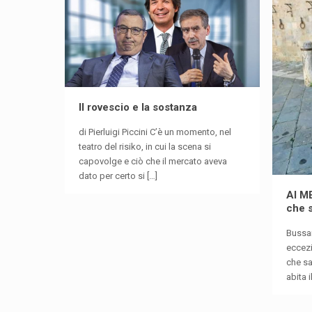
Il rovescio e la sostanza
di Pierluigi Piccini C’è un momento, nel
teatro del risiko, in cui la scena si
capovolge e ciò che il mercato aveva
dato per certo si
[…]
Al M
che 
Bussar
eccezi
che sa
abita 