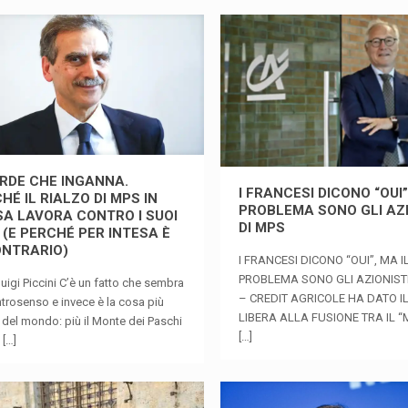
ERDE CHE INGANNA.
I FRANCESI DICONO “OUI”
HÉ IL RIALZO DI MPS IN
PROBLEMA SONO GLI AZI
A LAVORA CONTRO I SUOI
DI MPS
 (E PERCHÉ PER INTESA È
ONTRARIO)
I FRANCESI DICONO “OUI”, MA I
PROBLEMA SONO GLI AZIONISTI
rluigi Piccini C’è un fatto che sembra
– CREDIT AGRICOLE HA DATO IL
trosenso e invece è la cosa più
LIBERA ALLA FUSIONE TRA IL “
 del mondo: più il Monte dei Paschi
[…]
n
[…]