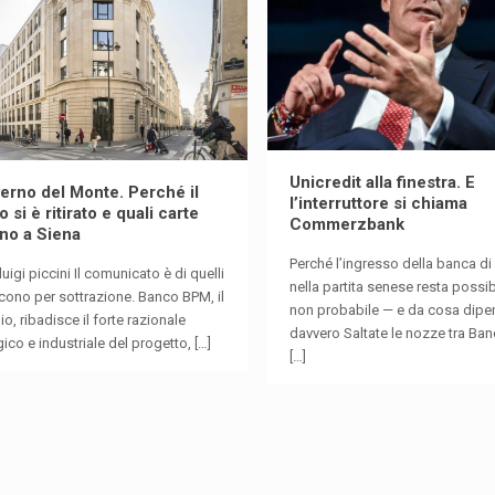
Unicredit alla finestra. E
verno del Monte. Perché il
l’interruttore si chiama
 si è ritirato e quali carte
Commerzbank
ano a Siena
Perché l’ingresso della banca di
luigi piccini Il comunicato è di quelli
nella partita senese resta possib
cono per sottrazione. Banco BPM, il
non probabile — e da cosa dip
lio, ribadisce il forte razionale
davvero Saltate le nozze tra B
gico e industriale del progetto,
[…]
[…]