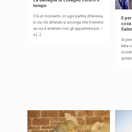
tempo
C’è un momento, in ogni partita difensiva,
Il pe
in cui chi difende si accorge che il terreno
cosa
su cui è arretrato non gli appartiene più —
Sali
e
[…]
di pie
letta 
societ
quest