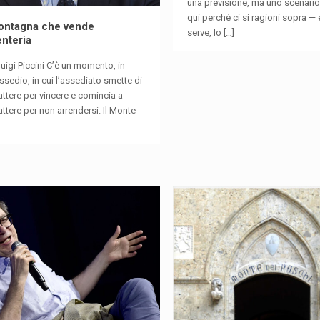
una previsione, ma uno scenario
qui perché ci si ragioni sopra — 
ontagna che vende
serve, lo
[…]
enteria
rluigi Piccini C’è un momento, in
ssedio, in cui l’assediato smette di
tere per vincere e comincia a
tere per non arrendersi. Il Monte