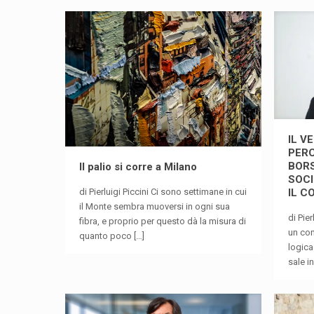
IL V
PERC
BORS
Il palio si corre a Milano
SOCI
di Pierluigi Piccini Ci sono settimane in cui
IL C
il Monte sembra muoversi in ogni sua
di Pie
fibra, e proprio per questo dà la misura di
un con
quanto poco
[…]
logica
sale i