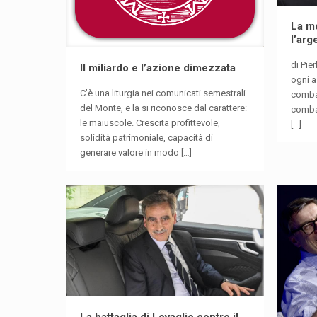
La m
l’arg
di Pie
Il miliardo e l’azione dimezzata
ogni a
C’è una liturgia nei comunicati semestrali
combat
del Monte, e la si riconosce dal carattere:
combat
le maiuscole. Crescita profittevole,
[…]
solidità patrimoniale, capacità di
generare valore in modo
[…]
La battaglia di Lovaglio contro il