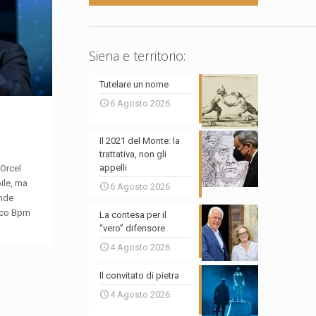
Siena e territorio:
Tutelare un nome
6 Agosto 2026
Il 2021 del Monte: la
trattativa, non gli
appelli
 Orcel
ile, ma
6 Agosto 2026
ende
anco Bpm
La contesa per il
“vero” difensore
4 Agosto 2026
Il convitato di pietra
4 Agosto 2026