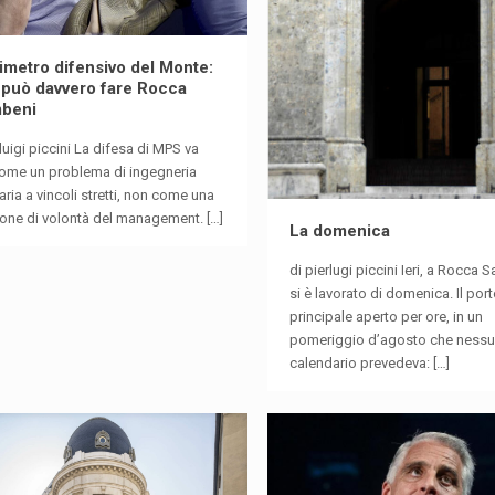
rimetro difensivo del Monte:
 può davvero fare Rocca
mbeni
rluigi piccini La difesa di MPS va
come un problema di ingegneria
aria a vincoli stretti, non come una
ione di volontà del management.
[…]
La domenica
di pierlugi piccini Ieri, a Rocca S
si è lavorato di domenica. Il por
principale aperto per ore, in un
pomeriggio d’agosto che ness
calendario prevedeva:
[…]