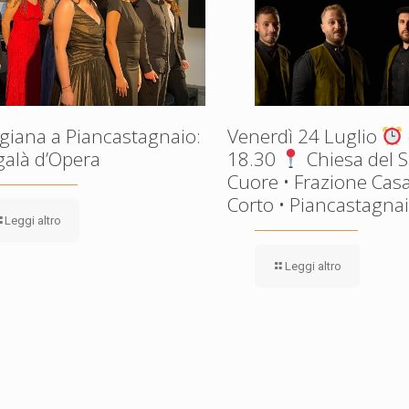
giana a Piancastagnaio:
Venerdì 24 Luglio
galà d’Opera
18.30
Chiesa del 
Cuore • Frazione Casa
Corto • Piancastagnaio
Leggi altro
Leggi altro