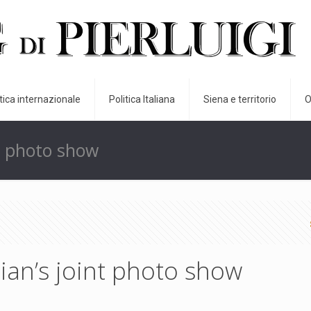
itica internazionale
Politica Italiana
Siena e territorio
O
nt photo show
ian’s joint photo show