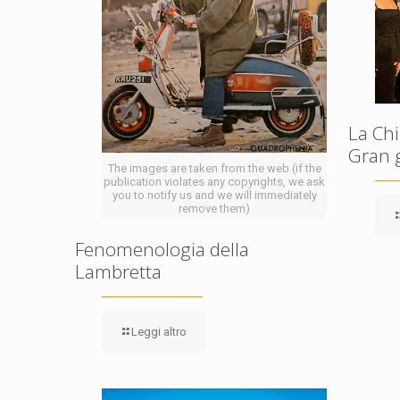
La Chi
Gran 
The images are taken from the web (if the
publication violates any copyrights, we ask
you to notify us and we will immediately
remove them)
Fenomenologia della
Lambretta
Leggi altro