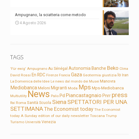
Ampugnano, la sciatteria come metodo
4 Agosto 2026
TAGS
Beko
Autonomia
Banche
'Für ewig'
Ampugnano
Au Sénégal
Clima
Gaza
En RDC
Io
David Rossi
Firenze
Geotermia
giustizia
Iran
Francia
Manovra
La Domenica delle Idee
Le news dal mondo dei Musei
Mps
Mediobanca
Migranti
Meloni
Mps-Mediobanca
Moda
News
press
Piancastagnaio
Pd
Pnrr
Multiutility
Palio
Siena
SPETTATORI PER UNA
Sanità
Rai
Roma
Scuola
SETTIMANA
The Economist today
The Economist
today A Sunday edition of our daily newsletter
Toscana
Trump
Turismo
Venezia
Università