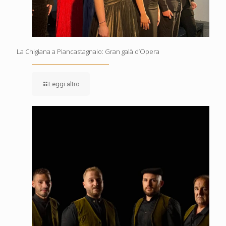
La Chigiana a Piancastagnaio: Gran galà d’Opera
Leggi altro