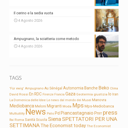
Il cerino e la sedia vuota
4 Agosto 2026
Ampugnano, la sciatteria come metodo
4 Agosto 2026
TAGS
Beko
Autonomia
Banche
'Für ewig'
Ampugnano
Au Sénégal
Clima
Gaza
En RDC
Io
David Rossi
Firenze
Geotermia
giustizia
Iran
Francia
Manovra
La Domenica delle Idee
Le news dal mondo dei Musei
Mps
Mediobanca
Migranti
Meloni
Mps-Mediobanca
Moda
News
press
Piancastagnaio
Pd
Pnrr
Multiutility
Palio
Siena
SPETTATORI PER UNA
Sanità
Rai
Roma
Scuola
SETTIMANA
The Economist today
The Economist