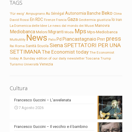
TAGS
Beko
Autonomia
Banche
'Für ewig'
Ampugnano
Au Sénégal
Clima
Gaza
En RDC
Io
David Rossi
Firenze
Geotermia
giustizia
Iran
Francia
Manovra
La Domenica delle Idee
Le news dal mondo dei Musei
Mps
Mediobanca
Migranti
Meloni
Mps-Mediobanca
Moda
News
press
Piancastagnaio
Pd
Pnrr
Multiutility
Palio
Siena
SPETTATORI PER UNA
Sanità
Rai
Roma
Scuola
SETTIMANA
The Economist today
The Economist
today A Sunday edition of our daily newsletter
Toscana
Trump
Turismo
Venezia
Università
Cultura
Francesco Guccini – L’avvelenata
7 Agosto 2026
Francesco Guccini – Il vecchio e il bambino