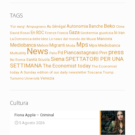
TAGS
Beko
Autonomia
Banche
'Für ewig'
Ampugnano
Au Sénégal
Clima
Gaza
En RDC
Io
David Rossi
Firenze
Geotermia
giustizia
Iran
Francia
Manovra
La Domenica delle Idee
Le news dal mondo dei Musei
Mps
Mediobanca
Migranti
Meloni
Mps-Mediobanca
Moda
News
press
Piancastagnaio
Pd
Pnrr
Multiutility
Palio
Siena
SPETTATORI PER UNA
Sanità
Rai
Roma
Scuola
SETTIMANA
The Economist today
The Economist
today A Sunday edition of our daily newsletter
Toscana
Trump
Turismo
Venezia
Università
Cultura
Fiona Apple – Criminal
5 Agosto 2026