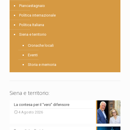
Piancastagnaio
Politica internazionale
Politica Italiana
Siena e territorio
Cronache locali
Eventi
Storia e memoria
Siena e territorio:
La contesa per il “vero” difensore
4 Agosto 2026