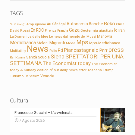
TAGS
Beko
Autonomia
Banche
'Für ewig'
Ampugnano
Au Sénégal
Clima
Gaza
En RDC
Io
David Rossi
Firenze
Geotermia
giustizia
Iran
Francia
Manovra
La Domenica delle Idee
Le news dal mondo dei Musei
Mps
Mediobanca
Migranti
Meloni
Mps-Mediobanca
Moda
News
press
Piancastagnaio
Pd
Pnrr
Multiutility
Palio
Siena
SPETTATORI PER UNA
Sanità
Rai
Roma
Scuola
SETTIMANA
The Economist today
The Economist
today A Sunday edition of our daily newsletter
Toscana
Trump
Turismo
Venezia
Università
Cultura
Francesco Guccini – L’avvelenata
7 Agosto 2026