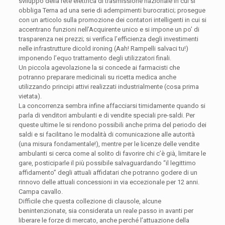
sviluppo della rete elettrica di trasmissione nazionale in cui si
obbliga Terna ad una serie di adempimenti burocratici; prosegue
con un articolo sulla promozione dei contatori intelligenti in cui si
accentrano funzioni nell’Acquirente unico e si impone un po’ di
trasparenza nei prezzi; si verifica l’efficienza degli investimenti
nelle infrastrutture dicold ironing (Aah! Rampelli salvaci tu!)
imponendo l’equo trattamento degli utilizzatori finali.
Un piccola agevolazione la si concede ai farmacisti che
potranno preparare medicinali su ricetta medica anche
utilizzando principi attivi realizzati industrialmente (cosa prima
vietata).
La concorrenza sembra infine affacciarsi timidamente quando si
parla di venditori ambulanti e di vendite speciali pre-saldi. Per
queste ultime le si rendono possibili anche prima del periodo dei
saldi e si facilitano le modalità di comunicazione alle autorità
(una misura fondamentale!), mentre per le licenze delle vendite
ambulanti si cerca come al solito di favorire chi c’è già, limitare le
gare, posticiparle il più possibile salvaguardando “il legittimo
affidamento” degli attuali affidatari che potranno godere di un
rinnovo delle attuali concessioni in via eccezionale per 12 anni.
Campa cavallo.
Difficile che questa collezione di clausole, alcune
benintenzionate, sia considerata un reale passo in avanti per
liberare le forze di mercato, anche perché l’attuazione della