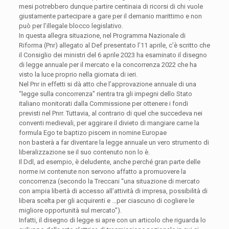
mesi potrebbero dunque partire centinaia di ricorsi di chi vuole
giustamente partecipare a gare per il demanio marittimo e non
può per l’illegale blocco legislativo.
In questa allegra situazione, nel Programma Nazionale di
Riforma (Pnr) allegato al Def presentato l’11 aprile, c’è scritto che
il Consiglio dei ministri del 6 aprile 2023 ha esaminato il disegno
di legge annuale per il mercato e la concorrenza 2022 che ha
visto la luce proprio nella giornata di ieri.
Nel Pnr in effetti si dà atto che l’approvazione annuale di una
“legge sulla concorrenza” rientra tra gli impegni dello Stato
italiano monitorati dalla Commissione per ottenere i fondi
previsti nel Pnrr. Tuttavia, al contrario di quel che succedeva nei
conventi medievali, per aggirare il divieto di mangiare carne la
formula Ego te baptizo piscem in nomine Europae
non basterà a far diventare la legge annuale un vero strumento di
liberalizzazione se il suo contenuto non lo è.
Il Ddl, ad esempio, è deludente, anche perché gran parte delle
norme ivi contenute non servono affatto a promuovere la
concorrenza (secondo la Treccani “una situazione di mercato
con ampia libertà di accesso all’attività di impresa, possibilità di
libera scelta per gli acquirenti e …per ciascuno di cogliere le
migliore opportunità sul mercato”).
Infatti, il disegno di legge si apre con un articolo che riguarda lo