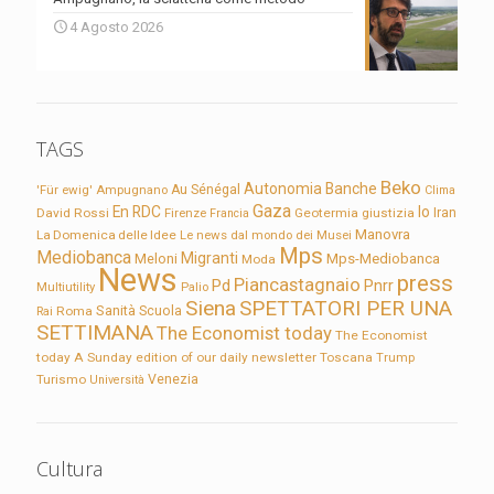
4 Agosto 2026
TAGS
Beko
Autonomia
Banche
'Für ewig'
Ampugnano
Au Sénégal
Clima
Gaza
En RDC
Io
David Rossi
Firenze
Geotermia
giustizia
Iran
Francia
Manovra
La Domenica delle Idee
Le news dal mondo dei Musei
Mps
Mediobanca
Migranti
Meloni
Mps-Mediobanca
Moda
News
press
Piancastagnaio
Pd
Pnrr
Multiutility
Palio
Siena
SPETTATORI PER UNA
Sanità
Rai
Roma
Scuola
SETTIMANA
The Economist today
The Economist
today A Sunday edition of our daily newsletter
Toscana
Trump
Turismo
Venezia
Università
Cultura