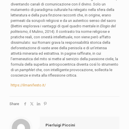
diventando canali di comunicazione con il divino. Solo un
mutamento di paradigma culturale ha relegato nella sfera della
letteratura e della pura finzione racconti che, in origine, erano
permeati da scrupoli religiosi e da un autentico senso del sacro
(Bettini esplorava i vantaggi di quel quadro mentale in
Elogio del
politeismo
, il Mulino, 2014). Il contrasto tra norme religiose e
pratiche reali, con onestà intellettuale, non viene però affatto
dissimulato: sui Romani grava la responsabilità storica della
deforestazione di vaste aree della penisola e di un’intensa
attività mineraria ed estrattiva. In pagine raffinate, in cui
l’ermeneutica del mito si mette al servizio della passione civile, la
formula della superbia antropocentrica diventa così lo strumento
di un
pamphlet
che, con intelligente provocazione, sollecita le
coscienze e invita alla riflessione critica.
https://ilmanifesto.it/
Share
Pierluigi Piccini