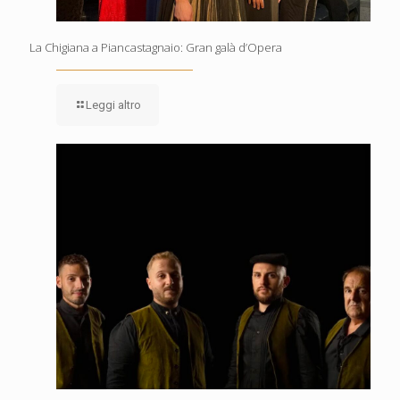
La Chigiana a Piancastagnaio: Gran galà d’Opera
Leggi altro