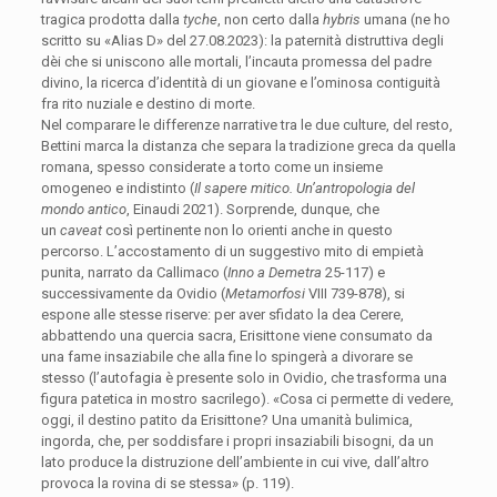
tragica prodotta dalla
tyche
, non certo dalla
hybris
umana (ne ho
scritto su «Alias D» del 27.08.2023): la paternità distruttiva degli
dèi che si uniscono alle mortali, l’incauta promessa del padre
divino, la ricerca d’identità di un giovane e l’ominosa contiguità
fra rito nuziale e destino di morte.
Nel comparare le differenze narrative tra le due culture, del resto,
Bettini marca la distanza che separa la tradizione greca da quella
romana, spesso considerate a torto come un insieme
omogeneo e indistinto (
Il sapere mitico. Un’antropologia del
mondo antico
, Einaudi 2021). Sorprende, dunque, che
un
caveat
così pertinente non lo orienti anche in questo
percorso. L’accostamento di un suggestivo mito di empietà
punita, narrato da Callimaco (
Inno a Demetra
25-117) e
successivamente da Ovidio (
Metamorfosi
VIII 739-878), si
espone alle stesse riserve: per aver sfidato la dea Cerere,
abbattendo una quercia sacra, Erisittone viene consumato da
una fame insaziabile che alla fine lo spingerà a divorare se
stesso (l’autofagia è presente solo in Ovidio, che trasforma una
figura patetica in mostro sacrilego). «Cosa ci permette di vedere,
oggi, il destino patito da Erisittone? Una umanità bulimica,
ingorda, che, per soddisfare i propri insaziabili bisogni, da un
lato produce la distruzione dell’ambiente in cui vive, dall’altro
provoca la rovina di se stessa» (p. 119).