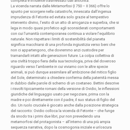
completa e influente trasmessaci dall’antichità.
La vicenda narrata dalle
Metamorfosi
(I 750 – II 366) offre lo
spunto per scorgere nella catastrofe, innescata dall’ingenua
imprudenza di Fetonte ed evitata solo grazie al tempestivo
intervento divino, l’esito di un atto di arroganza e superbia, che si
lega in modo quasi profetico agli sconsiderati comportamenti
con cui l’umanità contemporanea continua a violare l’equilibrio
naturale. Non rispettare i limiti di sostenibilità del pianeta
significa macchiarsi di una profonda ingiustizia verso beni che
non ci appartengono, che dovremmo anzi custodire per
tramandarli intatti alle generazioni future. La colpa collettiva di
una civiltà troppo fiera della sua tecnologia, priva del doveroso
riguardo verso l’ambiente in cui viviamo con le altre specie
animali, si può dunque assimilare all’ambizione del mitico figlio
del Sole, determinato a chiedere conferma della paternità messa
in dubbio dalle parole di scherno di un coetaneo. Bettini descrive
i risvolti tipicamente romani della versione di Ovidio, le inflessioni
giuridiche del linguaggio usato per negoziare, prima con la
madre e poi direttamente con il padre, il suo status di figlio del
dio. Un ruolo cruciale è giocato anche dalla posizione strategica
del racconto: Ovidio colloca la vicenda di Fetonte – che funge
da snodo tra i primi due libri, pur non prevedendo una
metamorfosi del protagonista – all’interno di una più ampia
sequenza narrativa, dopo la cosmogonia iniziale e un’oscura