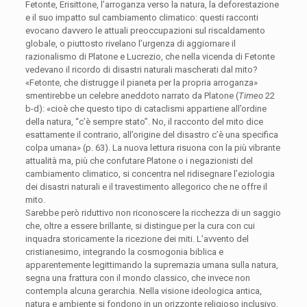
Fetonte, Erisittone, l’arroganza verso la natura, la deforestazione
e il suo impatto sul cambiamento climatico: questi racconti
evocano davvero le attuali preoccupazioni sul riscaldamento
globale, o piuttosto rivelano l’urgenza di aggiornare il
razionalismo di Platone e Lucrezio, che nella vicenda di Fetonte
vedevano il ricordo di disastri naturali mascherati dal mito?
«Fetonte, che distrugge il pianeta per la propria arroganza»
smentirebbe un celebre aneddoto narrato da Platone (
Timeo
22
b-d): «cioè che questo tipo di cataclismi appartiene all’ordine
della natura, “c’è sempre stato”. No, il racconto del mito dice
esattamente il contrario, all’origine del disastro c’è una specifica
colpa umana» (p. 63). La nuova lettura risuona con la più vibrante
attualità ma, più che confutare Platone o i negazionisti del
cambiamento climatico, si concentra nel ridisegnare l’eziologia
dei disastri naturali e il travestimento allegorico che ne offre il
mito.
Sarebbe però riduttivo non riconoscere la ricchezza di un saggio
che, oltre a essere brillante, si distingue per la cura con cui
inquadra storicamente la ricezione dei miti. L’avvento del
cristianesimo, integrando la cosmogonia biblica e
apparentemente legittimando la supremazia umana sulla natura,
segna una frattura con il mondo classico, che invece non
contempla alcuna gerarchia. Nella visione ideologica antica,
natura e ambiente si fondono in un orizzonte religioso inclusivo,