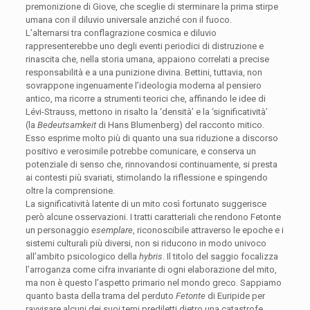
premonizione di Giove, che sceglie di sterminare la prima stirpe
umana con il diluvio universale anziché con il fuoco.
L’alternarsi tra conflagrazione cosmica e diluvio
rappresenterebbe uno degli eventi periodici di distruzione e
rinascita che, nella storia umana, appaiono correlati a precise
responsabilità e a una punizione divina. Bettini, tuttavia, non
sovrappone ingenuamente l’ideologia moderna al pensiero
antico, ma ricorre a strumenti teorici che, affinando le idee di
Lévi-Strauss, mettono in risalto la ‘densità’ e la ‘significatività’
(la
Bedeutsamkeit
di Hans Blumenberg) del racconto mitico.
Esso esprime molto più di quanto una sua riduzione a discorso
positivo e verosimile potrebbe comunicare, e conserva un
potenziale di senso che, rinnovandosi continuamente, si presta
ai contesti più svariati, stimolando la riflessione e spingendo
oltre la comprensione.
La significatività latente di un mito così fortunato suggerisce
però alcune osservazioni. I tratti caratteriali che rendono Fetonte
un personaggio
esemplare
, riconoscibile attraverso le epoche e i
sistemi culturali più diversi, non si riducono in modo univoco
all’ambito psicologico della
hybris
. Il titolo del saggio focalizza
l’arroganza come cifra invariante di ogni elaborazione del mito,
ma non è questo l’aspetto primario nel mondo greco. Sappiamo
quanto basta della trama del perduto
Fetonte
di Euripide per
ravvisare alcuni dei suoi temi prediletti dietro una catastrofe