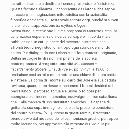
astratto, chiamato a decifrare il senso profondo dell’esistenza.
Questa feconda alleanza – riconosciuta da Platone, che seppe
intrecciare l’immaginazione mitopoietica con la razionalità
filosofica occidentale – resta vitale ancora oggi, purché si superi
la sterile contrapposizione tra
mythos
e
logos
.
Merita dunque attenzione l’ultima proposta di Maurizio Bettini, la
cui preziosa esperienza di ricerca sul sapere mitico dà vita a
pubblicazioni in cui il piacere del racconto s’intreccia con
affondi teorici negli studi di antropologia storica del mondo
antico. Pur dialogando con i classici nel loro contesto originario,
Bettini ne coglie le rifrazioni nel prisma della società
contemporanea:
Arrogante umanità
Miti classici e
riscaldamento globale
(Einaudi «Vele», pp. VI-131, € 13,00) ci
restituisce così un mito molto noto in una chiave di lettura ardita
e inattesa. La corsa di Fetonte sul carro del Sole e la sua caduta
rovinosa, quando non riesce a mantenere i focosi destrieri del
padre lungo il percorso abituale e Giove lo folgora per
scongiurare un incendio cosmico, equivalgono a «un cataclisma
che – alla maniera di uno smisurato specchio – è capace di
gettare la sua cupa immagine anche sulla presente condizione
del nostro pianeta» (p. 3). Inteso in questi termini, il racconto
prende avvio dal mosaico delle testimonianze greche, purtroppo
molto lacunoso, per approdare alla versione di Ovidio, la più