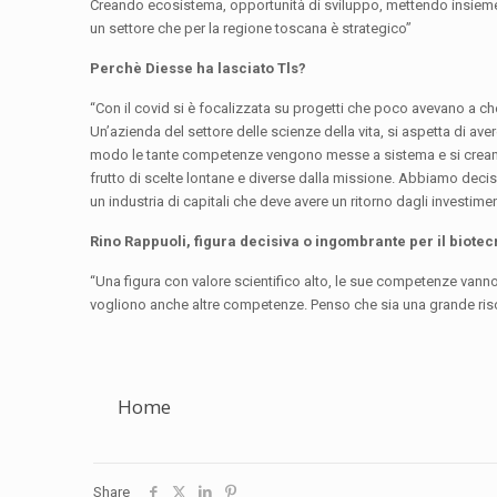
Creando ecosistema, opportunità di sviluppo, mettendo insieme l
un settore che per la regione toscana è strategico”
Perchè Diesse ha lasciato Tls?
“Con il covid si è focalizzata su progetti che poco avevano a ch
Un’azienda del settore delle scienze della vita, si aspetta di aver
modo le tante competenze vengono messe a sistema e si creano
frutto di scelte lontane e diverse dalla missione. Abbiamo dec
un industria di capitali che deve avere un ritorno dagli investime
Rino Rappuoli, figura decisiva o ingombrante per il biote
“Una figura con valore scientifico alto, le sue competenze vann
vogliono anche altre competenze. Penso che sia una grande risor
Home
Share