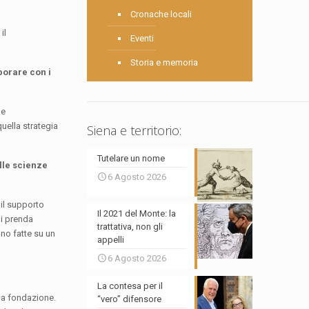
Cronache locali
il
Eventi
Storia e memoria
borare con i
le
quella strategia
Siena e territorio:
Tutelare un nome
elle scienze
6 Agosto 2026
 il supporto
Il 2021 del Monte: la
Si prenda
trattativa, non gli
no fatte su un
appelli
6 Agosto 2026
La contesa per il
lla fondazione.
“vero” difensore