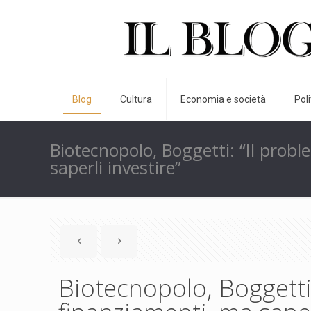
Blog
Cultura
Economia e società
Pol
Biotecnopolo, Boggetti: “Il prob
saperli investire”
Biotecnopolo, Boggetti