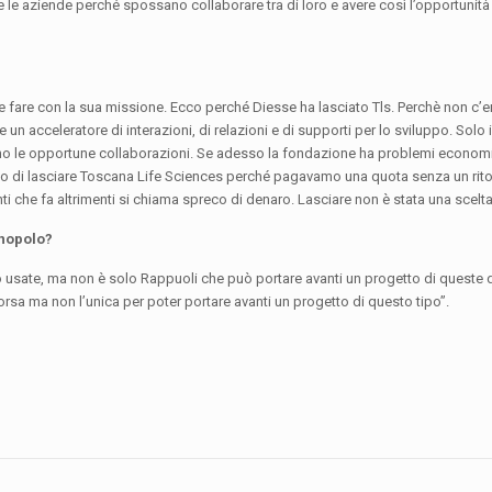
e aziende perché spossano collaborare tra di loro e avere così l’opportunità 
e fare con la sua missione. Ecco perché Diesse ha lasciato Tls. Perchè non c’er
e un acceleratore di interazioni, di relazioni e di supporti per lo sviluppo. Solo
 le opportune collaborazioni. Se adesso la fondazione ha problemi economici
iso di lasciare Toscana Life Sciences perché pagavamo una quota senza un rit
nti che fa altrimenti si chiama spreco di denaro. Lasciare non è stata una scelta
cnopolo?
o usate, ma non è solo Rappuoli che può portare avanti un progetto di queste 
sa ma non l’unica per poter portare avanti un progetto di questo tipo”.