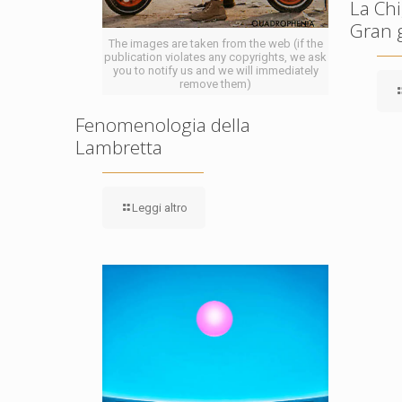
La Chi
Gran 
The images are taken from the web (if the
publication violates any copyrights, we ask
you to notify us and we will immediately
remove them)
Fenomenologia della
Lambretta
Leggi altro