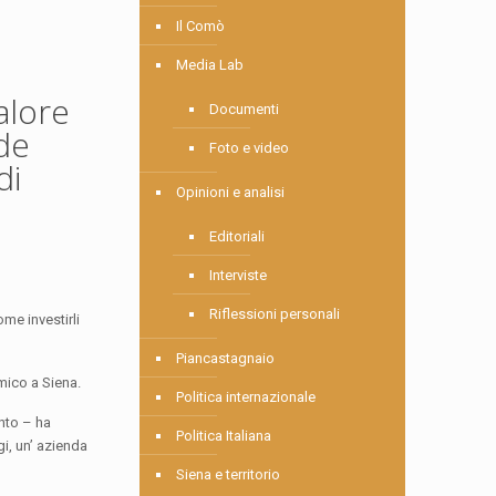
Il Comò
Media Lab
alore
Documenti
nde
Foto e video
di
Opinioni e analisi
Editoriali
Interviste
Riflessioni personali
me investirli
Piancastagnaio
mico a Siena.
Politica internazionale
nto – ha
Politica Italiana
gi, un’ azienda
Siena e territorio