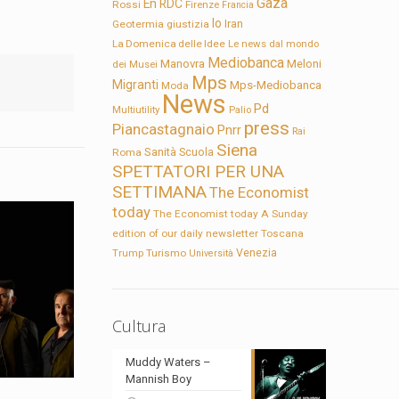
Gaza
En RDC
Rossi
Firenze
Francia
Io
Geotermia
giustizia
Iran
La Domenica delle Idee
Le news dal mondo
Mediobanca
Manovra
Meloni
dei Musei
Mps
Migranti
Mps-Mediobanca
Moda
News
Pd
Multiutility
Palio
press
Piancastagnaio
Pnrr
Rai
Siena
Sanità
Roma
Scuola
SPETTATORI PER UNA
SETTIMANA
The Economist
today
The Economist today A Sunday
edition of our daily newsletter
Toscana
Trump
Turismo
Venezia
Università
Cultura
Muddy Waters –
Mannish Boy