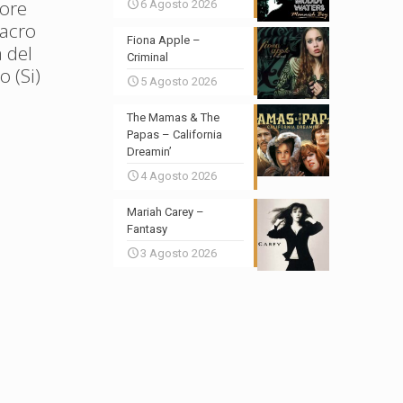
ore
6 Agosto 2026
Sacro
Fiona Apple –
 del
Criminal
 (Si)
5 Agosto 2026
The Mamas & The
Papas – California
Dreamin’
4 Agosto 2026
Mariah Carey –
Fantasy
3 Agosto 2026