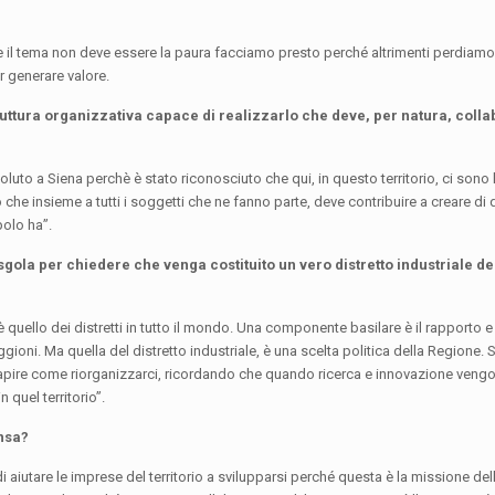
re il tema non deve essere la paura facciamo presto perché altrimenti perdiamo 
 generare valore.
truttura organizzativa capace di realizzarlo che deve, per natura, colla
luto a Siena perchè è stato riconosciuto che qui, in questo territorio, ci sono 
io che insieme a tutti i soggetti che ne fanno parte, deve contribuire a creare di 
polo ha”.
 sgola per chiedere che venga costituito un vero distretto industriale d
è quello dei distretti in tutto il mondo. Una componente basilare è il rapporto e
oni. Ma quella del distretto industriale, è una scelta politica della Regione. 
capire come riorganizzarci, ricordando che quando ricerca e innovazione vengo
n quel territorio”.
ensa?
i aiutare le imprese del territorio a svilupparsi perché questa è la missione de