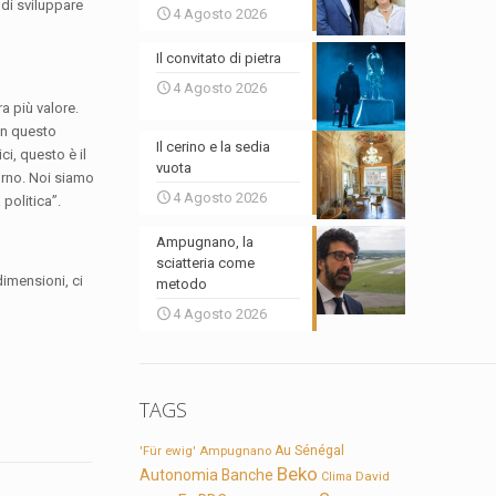
di sviluppare
4 Agosto 2026
Il convitato di pietra
4 Agosto 2026
a più valore.
 in questo
Il cerino e la sedia
, questo è il
vuota
orno. Noi siamo
4 Agosto 2026
 politica”.
Ampugnano, la
sciatteria come
dimensioni, ci
metodo
4 Agosto 2026
TAGS
'Für ewig'
Ampugnano
Au Sénégal
Beko
Autonomia
Banche
David
Clima