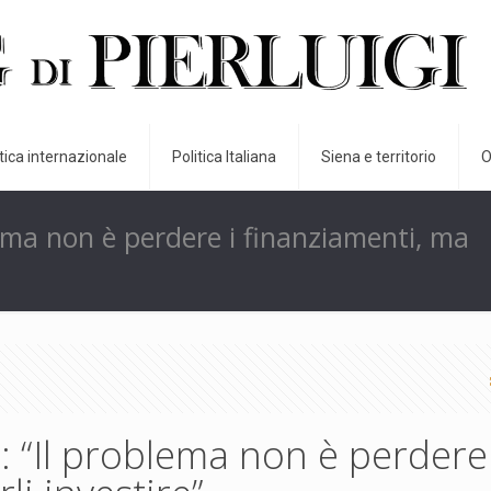
itica internazionale
Politica Italiana
Siena e territorio
O
lema non è perdere i finanziamenti, ma
: “Il problema non è perdere 