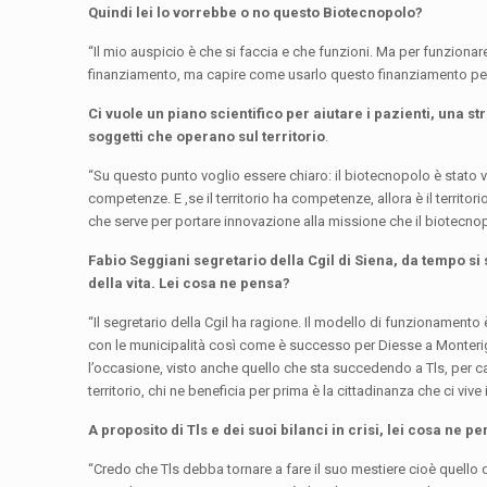
Quindi lei lo vorrebbe o no questo Biotecnopolo?
“Il mio auspicio è che si faccia e che funzioni. Ma per funziona
finanziamento, ma capire come usarlo questo finanziamento per
Ci vuole un piano scientifico per aiutare i pazienti, una s
soggetti che operano sul territorio
.
“Su questo punto voglio essere chiaro: il biotecnopolo è stato vo
competenze. E ,se il territorio ha competenze, allora è il territor
che serve per portare innovazione alla missione che il biotecno
Fabio Seggiani segretario della Cgil di Siena, da tempo si
della vita. Lei cosa ne pensa?
“Il segretario della Cgil ha ragione. Il modello di funzionamento 
con le municipalità così come è successo per Diesse a Monteriggi
l’occasione, visto anche quello che sta succedendo a Tls, per 
territorio, chi ne beneficia per prima è la cittadinanza che ci vive i
A proposito di Tls e dei suoi bilanci in crisi, lei cosa ne p
“Credo che Tls debba tornare a fare il suo mestiere cioè quello d