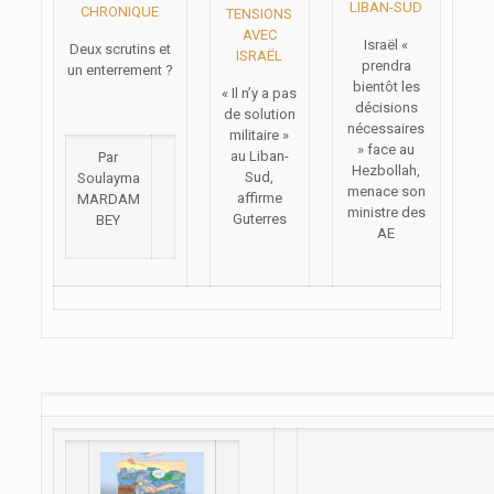
LIBAN-SUD
CHRONIQUE
TENSIONS
AVEC
Israël «
Deux scrutins et
ISRAËL
prendra
un enterrement ?
bientôt les
« Il n’y a pas
décisions
de solution
nécessaires
militaire »
» face au
au Liban-
Par
Hezbollah,
Sud,
Soulayma
menace son
affirme
MARDAM
ministre des
Guterres
BEY
AE