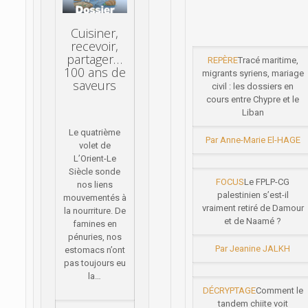
Cuisiner,
recevoir,
partager…
REPÈRE
Tracé maritime,
100 ans de
migrants syriens, mariage
saveurs
civil : les dossiers en
cours entre Chypre et le
Liban
Le quatrième
Par Anne-Marie El-HAGE
volet de
L’Orient-Le
Siècle sonde
FOCUS
Le FPLP-CG
nos liens
palestinien s’est-il
mouvementés à
vraiment retiré de Damour
la nourriture. De
et de Naamé ?
famines en
pénuries, nos
Par Jeanine JALKH
estomacs n’ont
pas toujours eu
la…
DÉCRYPTAGE
Comment le
tandem chiite voit