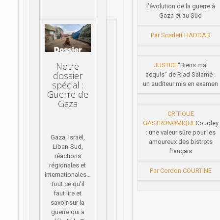
l’évolution de la guerre à
Gaza et au Sud
Par Scarlett HADDAD
Notre
JUSTICE
“Biens mal
dossier
acquis” de Riad Salamé :
spécial :
un auditeur mis en examen
Guerre de
Gaza
CRITIQUE
GASTRONOMIQUE
Couqley
: une valeur sûre pour les
Gaza, Israël,
amoureux des bistrots
Liban-Sud,
français
réactions
régionales et
Par Cordon COURTINE
internationales…
Tout ce qu’il
faut lire et
savoir sur la
guerre qui a