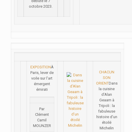
débuté le 7
octobre 2023.
EXPOSITION
À
CHACUN
Paris, lever de
SON
voile sur l’art
ORIENT
Dans
émergent
la cuisine
émirati
d’Alan
Geaam à
Tripoli : la
Par
fabuleuse
Clément
histoire d’un
Camil
étoilé
MOUNZER
Michelin