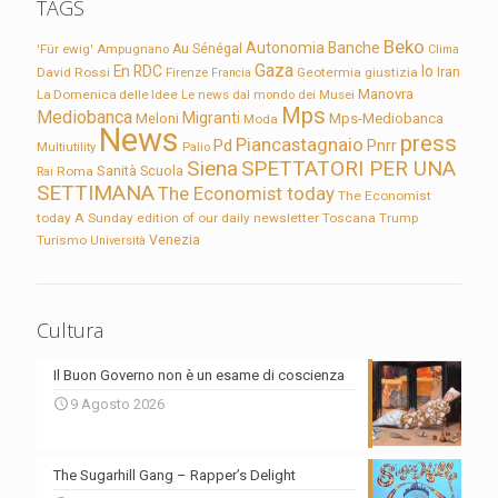
TAGS
Beko
Autonomia
Banche
'Für ewig'
Ampugnano
Au Sénégal
Clima
Gaza
En RDC
Io
David Rossi
Firenze
Geotermia
giustizia
Iran
Francia
Manovra
La Domenica delle Idee
Le news dal mondo dei Musei
Mps
Mediobanca
Migranti
Meloni
Mps-Mediobanca
Moda
News
press
Piancastagnaio
Pd
Pnrr
Multiutility
Palio
Siena
SPETTATORI PER UNA
Sanità
Rai
Roma
Scuola
SETTIMANA
The Economist today
The Economist
today A Sunday edition of our daily newsletter
Toscana
Trump
Turismo
Venezia
Università
Cultura
Il Buon Governo non è un esame di coscienza
9 Agosto 2026
The Sugarhill Gang – Rapper’s Delight