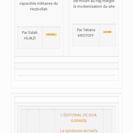
de mourir au hajj malgré
capacités militaires du
la modernisation du site
Hezbollah
Par Tatiana
Par Salah
KROTOFF
HIJAZI
L’ÉDITORIAL DE ISSA
GORAIEB
Le syndrome de Haïfa