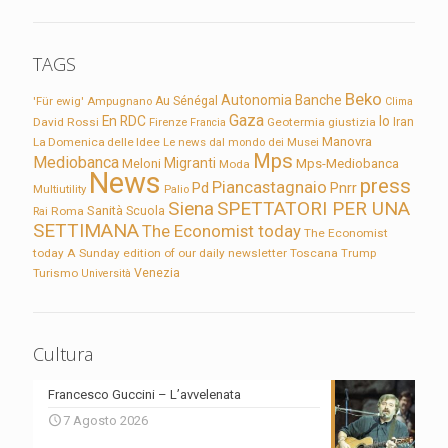
TAGS
Beko
Autonomia
Banche
'Für ewig'
Ampugnano
Au Sénégal
Clima
Gaza
En RDC
Io
David Rossi
Firenze
Geotermia
giustizia
Iran
Francia
Manovra
La Domenica delle Idee
Le news dal mondo dei Musei
Mps
Mediobanca
Migranti
Meloni
Mps-Mediobanca
Moda
News
press
Piancastagnaio
Pd
Pnrr
Multiutility
Palio
Siena
SPETTATORI PER UNA
Sanità
Rai
Roma
Scuola
SETTIMANA
The Economist today
The Economist
today A Sunday edition of our daily newsletter
Toscana
Trump
Turismo
Venezia
Università
Cultura
Francesco Guccini – L’avvelenata
7 Agosto 2026