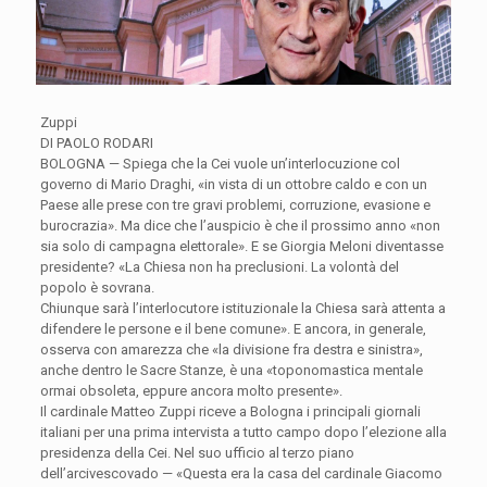
Zuppi
DI PAOLO RODARI
BOLOGNA — Spiega che la Cei vuole un’interlocuzione col
governo di Mario Draghi, «in vista di un ottobre caldo e con un
Paese alle prese con tre gravi problemi, corruzione, evasione e
burocrazia». Ma dice che l’auspicio è che il prossimo anno «non
sia solo di campagna elettorale». E se Giorgia Meloni diventasse
presidente? «La Chiesa non ha preclusioni. La volontà del
popolo è sovrana.
Chiunque sarà l’interlocutore istituzionale la Chiesa sarà attenta a
difendere le persone e il bene comune». E ancora, in generale,
osserva con amarezza che «la divisione fra destra e sinistra»,
anche dentro le Sacre Stanze, è una «toponomastica mentale
ormai obsoleta, eppure ancora molto presente».
Il cardinale Matteo Zuppi riceve a Bologna i principali giornali
italiani per una prima intervista a tutto campo dopo l’elezione alla
presidenza della Cei. Nel suo ufficio al terzo piano
dell’arcivescovado — «Questa era la casa del cardinale Giacomo