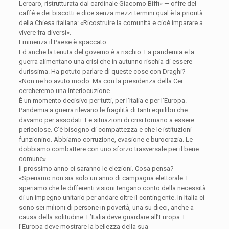
Lercaro, ristrutturata dal cardinale Giacomo Biffi» — offre del
caffé e dei biscotti e dice senza mezzi termini qual è la priorità
della Chiesa italiana: «Ricostruire la comunità e cioè imparare a
vivere fra diversi».
Eminenza il Paese è spaccato.
Ed anche la tenuta del governo è a rischio. La pandemia e la
guerra alimentano una crisi che in autunno rischia di essere
durissima. Ha potuto parlare di queste cose con Draghi?
«Non ne ho avuto modo. Ma con la presidenza della Cei
cercheremo una interlocuzione.
È un momento decisivo per tutti, per l’Italia e per l’Europa.
Pandemia a guerra rilevano le fragilità di tanti equilibri che
davamo per assodati. Le situazioni di crisi tornano a essere
pericolose. C’è bisogno di compattezza e che le istituzioni
funzionino. Abbiamo corruzione, evasione e burocrazia. Le
dobbiamo combattere con uno sforzo trasversale per il bene
comune».
Il prossimo anno ci saranno le elezioni. Cosa pensa?
«Speriamo non sia solo un anno di campagna elettorale. E
speriamo che le differenti visioni tengano conto della necessità
di un impegno unitario per andare oltre il contingente. In Italia ci
sono sei milioni di persone in povertà, una su dieci, anche a
causa della solitudine. L’Italia deve guardare all’Europa. E
l’Europa deve mostrare la bellezza della sua