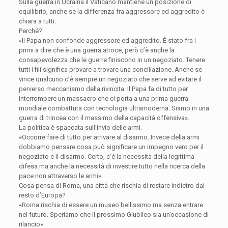
Sulla guerra in Ucraina il Vaticano mantiene un posizione di
equilibrio, anche se la differenza fra aggressore ed aggredito è
chiara a tutti.
Perché?
«Il Papa non confonde aggressore ed aggredito. È stato fra i
primi a dire che è una guerra atroce, però c’è anche la
consapevolezza che le guerre finiscono in un negoziato. Tenere
tutti i fili significa provare a trovare una conciliazione. Anche se
vince qualcuno c’è sempre un negoziato che serve ad evitare il
perverso meccanismo della rivincita. Il Papa fa di tutto per
interrompere un massacro che ci porta a una prima guerra
mondiale combattuta con tecnologia ultramoderna. Siamo in una
guerra di trincea con il massimo della capacità offensiva».
La politica è spaccata sull’invio delle armi.
«Occorre fare di tutto per arrivare al disarmo. Invece della armi
dobbiamo pensare cosa può significare un impegno vero per il
negoziato e il disarmo. Certo, c’è la necessità della legittima
difesa ma anche la necessità di investire tutto nella ricerca della
pace non attraverso le armi».
Cosa pensa di Roma, una città che rischia di restare indietro dal
resto d’Europa?
«Roma rischia di essere un museo bellissimo ma senza entrare
nel futuro. Speriamo che il prossimo Giubileo sia un’occasione di
rilancio».