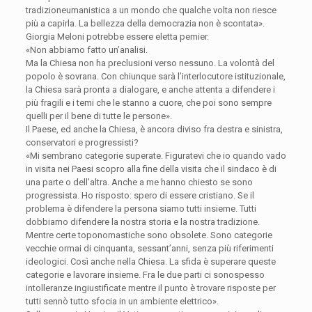
tradizioneumanistica a un mondo che qualche volta non riesce
più a capirla. La bellezza della democrazia non è scontata».
Giorgia Meloni potrebbe essere eletta pemier.
«Non abbiamo fatto un’analisi.
Ma la Chiesa non ha preclusioni verso nessuno. La volontà del
popolo è sovrana. Con chiunque sarà l’interlocutore istituzionale,
la Chiesa sarà pronta a dialogare, e anche attenta a difendere i
più fragili e i temi che le stanno a cuore, che poi sono sempre
quelli per il bene di tutte le persone».
Il Paese, ed anche la Chiesa, è ancora diviso fra destra e sinistra,
conservatori e progressisti?
«Mi sembrano categorie superate. Figuratevi che io quando vado
in visita nei Paesi scopro alla fine della visita che il sindaco è di
una parte o dell’altra. Anche a me hanno chiesto se sono
progressista. Ho risposto: spero di essere cristiano. Se il
problema è difendere la persona siamo tutti insieme. Tutti
dobbiamo difendere la nostra storia e la nostra tradizione.
Mentre certe toponomastiche sono obsolete. Sono categorie
vecchie ormai di cinquanta, sessant’anni, senza più riferimenti
ideologici. Così anche nella Chiesa. La sfida è superare queste
categorie e lavorare insieme. Fra le due parti ci sonospesso
intolleranze ingiustificate mentre il punto è trovare risposte per
tutti sennò tutto sfocia in un ambiente elettrico».