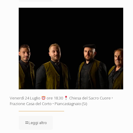
Venerdì 24 Luglio
ore 18.30
Chiesa del Sacro Cuore •
Frazione Casa del Corto • Piancastagnaio (Si)
Leggi altro