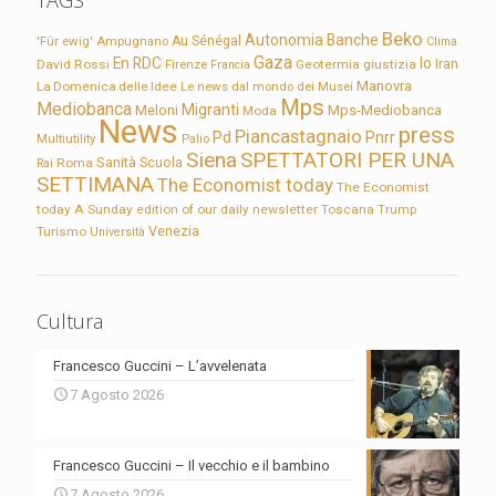
TAGS
Beko
Autonomia
Banche
'Für ewig'
Ampugnano
Au Sénégal
Clima
Gaza
En RDC
Io
David Rossi
Firenze
Geotermia
giustizia
Iran
Francia
Manovra
La Domenica delle Idee
Le news dal mondo dei Musei
Mps
Mediobanca
Migranti
Meloni
Mps-Mediobanca
Moda
News
press
Piancastagnaio
Pd
Pnrr
Multiutility
Palio
Siena
SPETTATORI PER UNA
Sanità
Rai
Roma
Scuola
SETTIMANA
The Economist today
The Economist
today A Sunday edition of our daily newsletter
Toscana
Trump
Turismo
Venezia
Università
Cultura
Francesco Guccini – L’avvelenata
7 Agosto 2026
Francesco Guccini – Il vecchio e il bambino
7 Agosto 2026