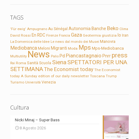
TAGS
Beko
Autonomia
Banche
'Für ewig'
Ampugnano
Au Sénégal
Clima
Gaza
En RDC
Io
David Rossi
Firenze
Geotermia
giustizia
Iran
Francia
Manovra
La Domenica delle Idee
Le news dal mondo dei Musei
Mps
Mediobanca
Migranti
Meloni
Mps-Mediobanca
Moda
News
press
Piancastagnaio
Pd
Pnrr
Multiutility
Palio
Siena
SPETTATORI PER UNA
Sanità
Rai
Roma
Scuola
SETTIMANA
The Economist today
The Economist
today A Sunday edition of our daily newsletter
Toscana
Trump
Turismo
Venezia
Università
Cultura
Nicki Minaj – Super Bass
8 Agosto 2026