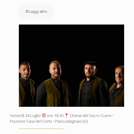
Leggi altro
Venerdì 24 Luglio
ore 18.30
Chiesa del Sacro Cuore •
Frazione Casa del Corto • Piancastagnaio (Si)