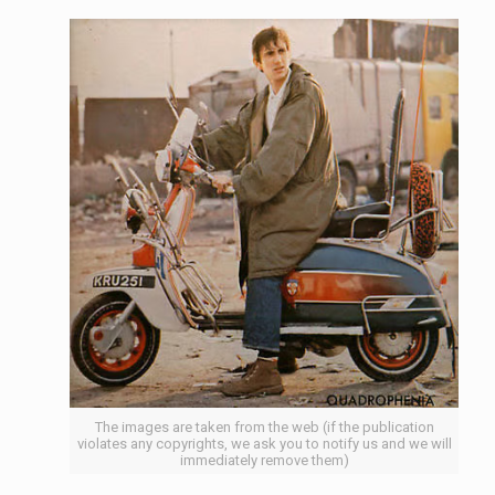
The images are taken from the web (if the publication
violates any copyrights, we ask you to notify us and we will
immediately remove them)