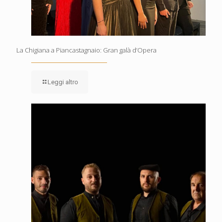
La Chigiana a Piancastagnaio: Gran galà d’Opera
Leggi altro