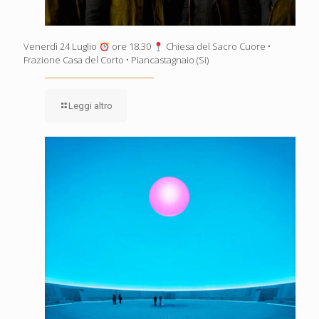
Venerdì 24 Luglio
ore 18.30
Chiesa del Sacro Cuore •
Frazione Casa del Corto • Piancastagnaio (Si)
Leggi altro