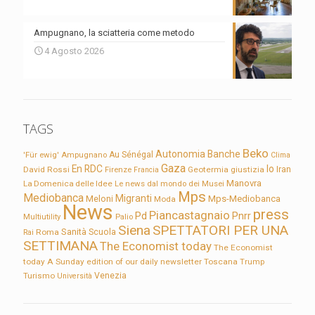
Ampugnano, la sciatteria come metodo
4 Agosto 2026
TAGS
Beko
Autonomia
Banche
'Für ewig'
Ampugnano
Au Sénégal
Clima
Gaza
En RDC
Io
David Rossi
Firenze
Geotermia
giustizia
Iran
Francia
Manovra
La Domenica delle Idee
Le news dal mondo dei Musei
Mps
Mediobanca
Migranti
Meloni
Mps-Mediobanca
Moda
News
press
Piancastagnaio
Pd
Pnrr
Multiutility
Palio
Siena
SPETTATORI PER UNA
Sanità
Rai
Roma
Scuola
SETTIMANA
The Economist today
The Economist
today A Sunday edition of our daily newsletter
Toscana
Trump
Turismo
Venezia
Università