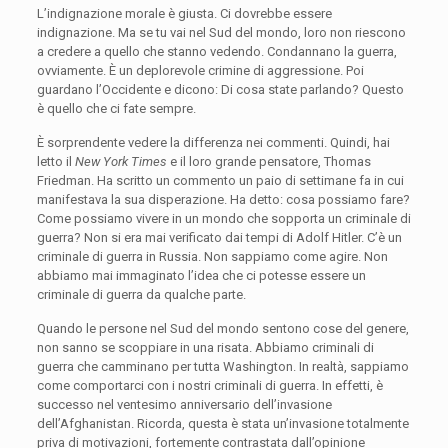
L’indignazione morale è giusta. Ci dovrebbe essere
indignazione. Ma se tu vai nel Sud del mondo, loro non riescono
a credere a quello che stanno vedendo. Condannano la guerra,
ovviamente. È un deplorevole crimine di aggressione. Poi
guardano l’Occidente e dicono: Di cosa state parlando? Questo
è quello che ci fate sempre.
È sorprendente vedere la differenza nei commenti. Quindi, hai
letto il
New York Times
e il loro grande pensatore, Thomas
Friedman. Ha scritto un commento un paio di settimane fa in cui
manifestava la sua disperazione. Ha detto: cosa possiamo fare?
Come possiamo vivere in un mondo che sopporta un criminale di
guerra? Non si era mai verificato dai tempi di Adolf Hitler. C’è un
criminale di guerra in Russia. Non sappiamo come agire. Non
abbiamo mai immaginato l’idea che ci potesse essere un
criminale di guerra da qualche parte.
Quando le persone nel Sud del mondo sentono cose del genere,
non sanno se scoppiare in una risata. Abbiamo criminali di
guerra che camminano per tutta Washington. In realtà, sappiamo
come comportarci con i nostri criminali di guerra. In effetti, è
successo nel ventesimo anniversario dell’invasione
dell’Afghanistan. Ricorda, questa è stata un’invasione totalmente
priva di motivazioni, fortemente contrastata dall’opinione