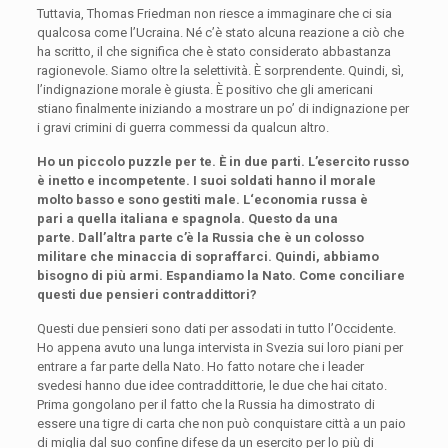
Tuttavia, Thomas Friedman non riesce a immaginare che ci sia
qualcosa come l’Ucraina. Né c’è stato alcuna reazione a ciò che
ha scritto, il che significa che è stato considerato abbastanza
ragionevole. Siamo oltre la selettività. È sorprendente. Quindi, sì,
l’indignazione morale è giusta. È positivo che gli americani
stiano finalmente iniziando a mostrare un po’ di indignazione per
i gravi crimini di guerra commessi da qualcun altro.
Ho un piccolo puzzle per te. È in due parti. L’esercito russo
è inetto e incompetente. I suoi soldati hanno il morale
molto basso e sono
gestiti
male. L‘
e
conomia
russa
è
pari
a
quella italiana e spagnola. Quest
o da
una
parte.
Dall’altra parte c’è
la Russia
che
è un colosso
militare che minaccia di sopraffarci. Quindi, abbiamo
bisogno di più armi. Espandiamo la Nato. Come conciliare
questi due pensieri contraddittori?
Questi due pensieri sono dati per assodati in tutto l’Occidente.
Ho appena avuto una lunga intervista in Svezia sui loro piani per
entrare a far parte della Nato. Ho fatto notare che i leader
svedesi hanno due idee contraddittorie, le due che hai citato.
Prima gongolano per il fatto che la Russia ha dimostrato di
essere una tigre di carta che non può conquistare città a un paio
di miglia dal suo confine difese da un esercito per lo più di