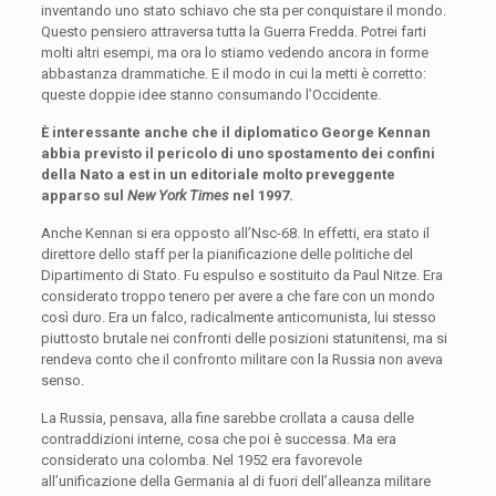
inventando uno stato schiavo che sta per conquistare il mondo.
Questo pensiero attraversa tutta la Guerra Fredda. Potrei farti
molti altri esempi, ma ora lo stiamo vedendo ancora in forme
abbastanza drammatiche. E il modo in cui la metti è corretto:
queste doppie idee stanno consumando l’Occidente.
È interessante anche che il diplomatico George Kennan
abbia previsto il pericolo di uno spostamento dei confini
della Nato a est in un editoriale molto preveggente
apparso sul
New York Times
nel 1997.
Anche Kennan si era opposto all’Nsc-68. In effetti, era stato il
direttore dello staff per la pianificazione delle politiche del
Dipartimento di Stato. Fu espulso e sostituito da Paul Nitze. Era
considerato troppo tenero per avere a che fare con un mondo
così duro. Era un falco, radicalmente anticomunista, lui stesso
piuttosto brutale nei confronti delle posizioni statunitensi, ma si
rendeva conto che il confronto militare con la Russia non aveva
senso.
La Russia, pensava, alla fine sarebbe crollata a causa delle
contraddizioni interne, cosa che poi è successa. Ma era
considerato una colomba. Nel 1952 era favorevole
all’unificazione della Germania al di fuori dell’alleanza militare