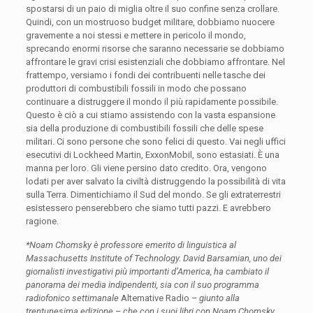
spostarsi di un paio di miglia oltre il suo confine senza crollare.
Quindi, con un mostruoso budget militare, dobbiamo nuocere
gravemente a noi stessi e mettere in pericolo il mondo,
sprecando enormi risorse che saranno necessarie se dobbiamo
affrontare le gravi crisi esistenziali che dobbiamo affrontare. Nel
frattempo, versiamo i fondi dei contribuenti nelle tasche dei
produttori di combustibili fossili in modo che possano
continuare a distruggere il mondo il più rapidamente possibile.
Questo è ciò a cui stiamo assistendo con la vasta espansione
sia della produzione di combustibili fossili che delle spese
militari. Ci sono persone che sono felici di questo. Vai negli uffici
esecutivi di Lockheed Martin, ExxonMobil, sono estasiati. È una
manna per loro. Gli viene persino dato credito. Ora, vengono
lodati per aver salvato la civiltà distruggendo la possibilità di vita
sulla Terra. Dimentichiamo il Sud del mondo. Se gli extraterrestri
esistessero penserebbero che siamo tutti pazzi. E avrebbero
ragione.
*Noam Chomsky è professore emerito di linguistica al
Massachusetts Institute of Technology. David Barsamian, uno dei
giornalisti investigativi più importanti d’America, ha cambiato il
panorama dei media indipendenti, sia con il suo programma
radiofonico settimanale
Alternative Radio
– giunto alla
trentunesima edizione – che con i suoi libri con Noam Chomsky,