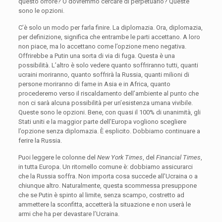
questo orrore? O dovremmo cercare di perpetuarlo? Queste
sono le opzioni.
C’è solo un modo per farla finire. La diplomazia. Ora, diplomazia,
per definizione, significa che entrambe le parti accettano. A loro
non piace, ma lo accettano come l’opzione meno negativa.
Offrirebbe a Putin una sorta di via di fuga. Questa è una
possibilità. L’altro è solo vedere quanto soffriranno tutti, quanti
ucraini moriranno, quanto soffrirà la Russia, quanti milioni di
persone moriranno di fame in Asia e in Africa, quanto
procederemo verso il riscaldamento dell’ambiente al punto che
non ci sarà alcuna possibilità per un’esistenza umana vivibile.
Queste sono le opzioni. Bene, con quasi il 100% di unanimità, gli
Stati uniti e la maggior parte dell’Europa vogliono scegliere
l’opzione senza diplomazia. È esplicito. Dobbiamo continuare a
ferire la Russia.
Puoi leggere le colonne del
New York Times
, del
Financial Times
,
in tutta Europa. Un ritornello comune è: dobbiamo assicurarci
che la Russia soffra. Non importa cosa succede all’Ucraina o a
chiunque altro. Naturalmente, questa scommessa presuppone
che se Putin è spinto al limite, senza scampo, costretto ad
ammettere la sconfitta, accetterà la situazione e non userà le
armi che ha per devastare l’Ucraina.