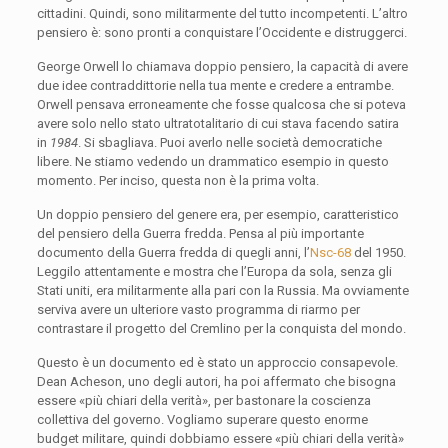
cittadini. Quindi, sono militarmente del tutto incompetenti. L’altro
pensiero è: sono pronti a conquistare l’Occidente e distruggerci.
George Orwell lo chiamava doppio pensiero, la capacità di avere
due idee contraddittorie nella tua mente e credere a entrambe.
Orwell pensava erroneamente che fosse qualcosa che si poteva
avere solo nello stato ultratotalitario di cui stava facendo satira
in
1984
. Si sbagliava. Puoi averlo nelle società democratiche
libere. Ne stiamo vedendo un drammatico esempio in questo
momento. Per inciso, questa non è la prima volta.
Un doppio pensiero del genere era, per esempio, caratteristico
del pensiero della Guerra fredda. Pensa al più importante
documento della Guerra fredda di quegli anni, l’
Nsc-68
del 1950.
Leggilo attentamente e mostra che l’Europa da sola, senza gli
Stati uniti, era militarmente alla pari con la Russia. Ma ovviamente
serviva avere un ulteriore vasto programma di riarmo per
contrastare il progetto del Cremlino per la conquista del mondo.
Questo è un documento ed è stato un approccio consapevole.
Dean Acheson, uno degli autori, ha poi affermato che bisogna
essere «più chiari della verità», per bastonare la coscienza
collettiva del governo. Vogliamo superare questo enorme
budget militare, quindi dobbiamo essere «più chiari della verità»