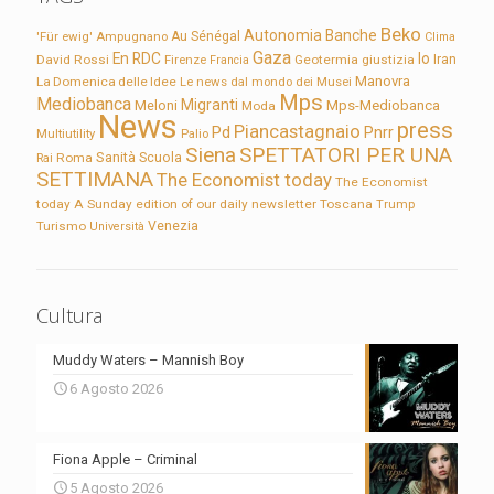
Beko
Autonomia
Banche
'Für ewig'
Ampugnano
Au Sénégal
Clima
Gaza
En RDC
Io
David Rossi
Firenze
Geotermia
giustizia
Iran
Francia
Manovra
La Domenica delle Idee
Le news dal mondo dei Musei
Mps
Mediobanca
Migranti
Meloni
Mps-Mediobanca
Moda
News
press
Piancastagnaio
Pd
Pnrr
Multiutility
Palio
Siena
SPETTATORI PER UNA
Sanità
Rai
Roma
Scuola
SETTIMANA
The Economist today
The Economist
today A Sunday edition of our daily newsletter
Toscana
Trump
Turismo
Venezia
Università
Cultura
Muddy Waters – Mannish Boy
6 Agosto 2026
Fiona Apple – Criminal
5 Agosto 2026