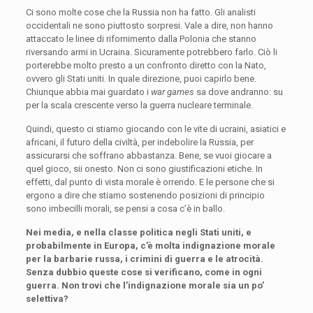
Ci sono molte cose che la Russia non ha fatto. Gli analisti
occidentali ne sono piuttosto sorpresi. Vale a dire, non hanno
attaccato le linee di rifornimento dalla Polonia che stanno
riversando armi in Ucraina. Sicuramente potrebbero farlo. Ciò li
porterebbe molto presto a un confronto diretto con la Nato,
ovvero gli Stati uniti. In quale direzione, puoi capirlo bene.
Chiunque abbia mai guardato i
war games
sa dove andranno: su
per la scala crescente verso la guerra nucleare terminale.
Quindi, questo ci stiamo giocando con le vite di ucraini, asiatici e
africani, il futuro della civiltà, per indebolire la Russia, per
assicurarsi che soffrano abbastanza. Bene, se vuoi giocare a
quel gioco, sii onesto. Non ci sono giustificazioni etiche. In
effetti, dal punto di vista morale è orrendo. E le persone che si
ergono a dire che stiamo sostenendo posizioni di principio
sono imbecilli morali, se pensi a cosa c’è in ballo.
Nei media, e nella classe politica negli Stati uniti, e
probabilmente in Europa, c’è molta indignazione morale
per la barbarie russa, i crimini di guerra e le atrocità.
Senza dubbio queste cose si verificano, come in ogni
guerra. Non trovi che l’indignazione morale sia un po’
selettiva?