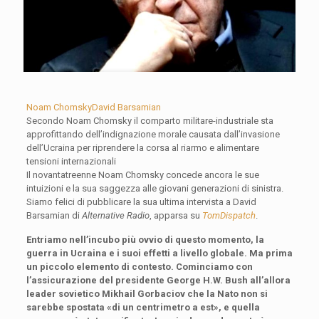
Noam Chomsky
David Barsamian
Secondo Noam Chomsky il comparto militare-industriale sta
approfittando dell’indignazione morale causata dall’invasione
dell’Ucraina per riprendere la corsa al riarmo e alimentare
tensioni internazionali
Il novantatreenne Noam Chomsky concede ancora le sue
intuizioni e la sua saggezza alle giovani generazioni di sinistra.
Siamo felici di pubblicare la sua ultima intervista a David
Barsamian di
Alternative Radio
, apparsa su
TomDispatch
.
Entriamo nell’incubo più ovvio di questo momento, la
guerra in Ucraina e i suoi effetti a livello globale. Ma prima
un piccolo elemento di contesto. Cominciamo con
l’assicurazione del presidente George H.W. Bush all’allora
leader sovietico Mikhail Gorbaciov che la Nato non si
sarebbe spostata «di un centrimetro a est», e quella