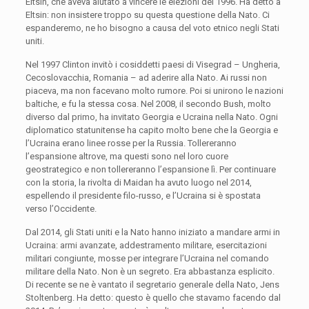
Eltsin, che aveva aiutato a vincere le elezioni del 1996. Ha detto a
Eltsin: non insistere troppo su questa questione della Nato. Ci
espanderemo, ne ho bisogno a causa del voto etnico negli Stati
uniti.
Nel 1997 Clinton invitò i cosiddetti paesi di Visegrad – Ungheria,
Cecoslovacchia, Romania – ad aderire alla Nato. Ai russi non
piaceva, ma non facevano molto rumore. Poi si unirono le nazioni
baltiche, e fu la stessa cosa. Nel 2008, il secondo Bush, molto
diverso dal primo, ha invitato Georgia e Ucraina nella Nato. Ogni
diplomatico statunitense ha capito molto bene che la Georgia e
l’Ucraina erano linee rosse per la Russia. Tollereranno
l’espansione altrove, ma questi sono nel loro cuore
geostrategico e non tollereranno l’espansione lì. Per continuare
con la storia, la rivolta di Maidan ha avuto luogo nel 2014,
espellendo il presidente filo-russo, e l’Ucraina si è spostata
verso l’Occidente.
Dal 2014, gli Stati uniti e la Nato hanno iniziato a mandare armi in
Ucraina: armi avanzate, addestramento militare, esercitazioni
militari congiunte, mosse per integrare l’Ucraina nel comando
militare della Nato. Non è un segreto. Era abbastanza esplicito.
Di recente se ne è vantato il segretario generale della Nato, Jens
Stoltenberg. Ha detto: questo è quello che stavamo facendo dal