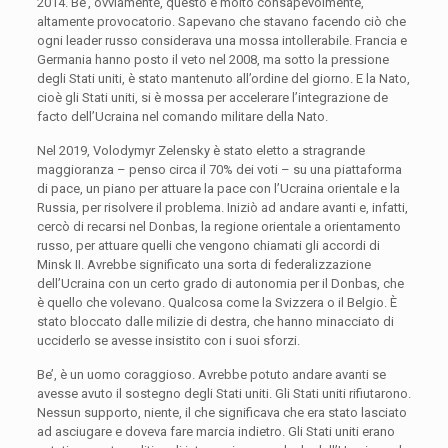
2014. Be’, ovviamente, questo è molto consapevolmente,
altamente provocatorio. Sapevano che stavano facendo ciò che
ogni leader russo considerava una mossa intollerabile. Francia e
Germania hanno posto il veto nel 2008, ma sotto la pressione
degli Stati uniti, è stato mantenuto all’ordine del giorno. E la Nato,
cioè gli Stati uniti, si è mossa per accelerare l’integrazione de
facto dell’Ucraina nel comando militare della Nato.
Nel 2019, Volodymyr Zelensky è stato eletto a stragrande
maggioranza – penso circa il 70% dei voti – su una piattaforma
di pace, un piano per attuare la pace con l’Ucraina orientale e la
Russia, per risolvere il problema. Iniziò ad andare avanti e, infatti,
cercò di recarsi nel Donbas, la regione orientale a orientamento
russo, per attuare quelli che vengono chiamati gli accordi di
Minsk II. Avrebbe significato una sorta di federalizzazione
dell’Ucraina con un certo grado di autonomia per il Donbas, che
è quello che volevano. Qualcosa come la Svizzera o il Belgio. È
stato bloccato dalle milizie di destra, che hanno minacciato di
ucciderlo se avesse insistito con i suoi sforzi.
Be’, è un uomo coraggioso. Avrebbe potuto andare avanti se
avesse avuto il sostegno degli Stati uniti. Gli Stati uniti rifiutarono.
Nessun supporto, niente, il che significava che era stato lasciato
ad asciugare e doveva fare marcia indietro. Gli Stati uniti erano