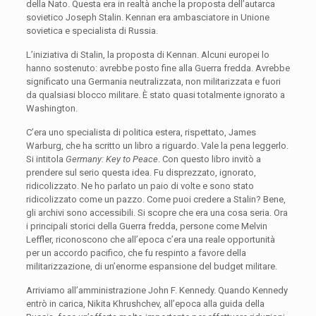
della Nato. Questa era in realtà anche la proposta dell’autarca
sovietico Joseph Stalin. Kennan era ambasciatore in Unione
sovietica e specialista di Russia.
L’iniziativa di Stalin, la proposta di Kennan. Alcuni europei lo
hanno sostenuto: avrebbe posto fine alla Guerra fredda. Avrebbe
significato una Germania neutralizzata, non militarizzata e fuori
da qualsiasi blocco militare. È stato quasi totalmente ignorato a
Washington.
C’era uno specialista di politica estera, rispettato, James
Warburg, che ha scritto un libro a riguardo. Vale la pena leggerlo.
Si intitola
Germany: Key to Peace
. Con questo libro invitò a
prendere sul serio questa idea. Fu disprezzato, ignorato,
ridicolizzato. Ne ho parlato un paio di volte e sono stato
ridicolizzato come un pazzo. Come puoi credere a Stalin? Bene,
gli archivi sono accessibili. Si scopre che era una cosa seria. Ora
i principali storici della Guerra fredda, persone come Melvin
Leffler, riconoscono che all’epoca c’era una reale opportunità
per un accordo pacifico, che fu respinto a favore della
militarizzazione, di un’enorme espansione del budget militare.
Arriviamo all’amministrazione John F. Kennedy. Quando Kennedy
entrò in carica, Nikita Khrushchev, all’epoca alla guida della