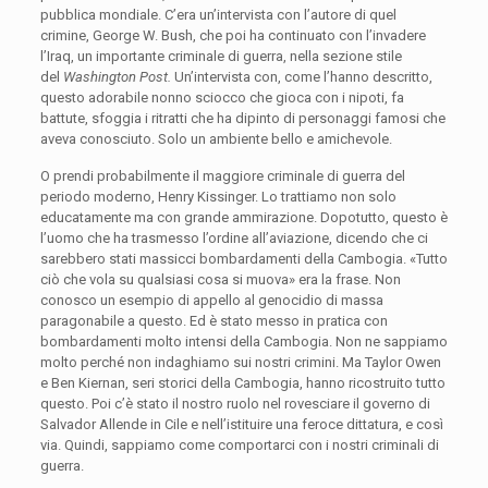
pubblica mondiale. C’era un’intervista con l’autore di quel
crimine, George W. Bush, che poi ha continuato con l’invadere
l’Iraq, un importante criminale di guerra, nella sezione stile
del
Washington Post.
Un’intervista con, come l’hanno descritto,
questo adorabile nonno sciocco che gioca con i nipoti, fa
battute, sfoggia i ritratti che ha dipinto di personaggi famosi che
aveva conosciuto. Solo un ambiente bello e amichevole.
O prendi probabilmente il maggiore criminale di guerra del
periodo moderno, Henry Kissinger. Lo trattiamo non solo
educatamente ma con grande ammirazione. Dopotutto, questo è
l’uomo che ha trasmesso l’ordine all’aviazione, dicendo che ci
sarebbero stati massicci bombardamenti della Cambogia. «Tutto
ciò che vola su qualsiasi cosa si muova» era la frase. Non
conosco un esempio di appello al genocidio di massa
paragonabile a questo. Ed è stato messo in pratica con
bombardamenti molto intensi della Cambogia. Non ne sappiamo
molto perché non indaghiamo sui nostri crimini. Ma Taylor Owen
e Ben Kiernan, seri storici della Cambogia, hanno ricostruito tutto
questo. Poi c’è stato il nostro ruolo nel rovesciare il governo di
Salvador Allende in Cile e nell’istituire una feroce dittatura, e così
via. Quindi, sappiamo come comportarci con i nostri criminali di
guerra.