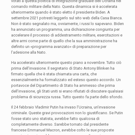
votati a questa politica di integrazione graduale dell’Ucraina nel
comando militare della Nato. Questa dinamica si è accelerata
ulteriormente quando è stato eletto il presidente Biden. A
settembre 2021 potresti leggerlo sul sito web della Casa Bianca.
Non è stato segnalato ma, ovviamente, i russi lo sapevano. Biden
ha annunciato un programma, una dichiarazione congiunta per
accelerare il processo di addestramento militare, esercitazioni e
altre armi come parte di quello che la sua amministrazione ha
definito un «programma avanzato» di preparazione per
l’adesione alla Nato.
Ha accelerato ulteriormente questo piano a novembre. Tutto ciò
prima dell’invasione. Il segretario di Stato Antony Blinken ha
firmato quella che è stata chiamata una carta, che
essenzialmente ha formalizzato ed esteso questo accordo. Un
portavoce del Dipartimento di Stato ha ammesso che prima
dell’invasione, gli Stati uniti si erano rifiutati di discutere qualsiasi
problema di sicurezza russa. Tutto questo fa parte dello sfondo.
Il 24 febbraio Vladimir Putin ha invaso l’Ucraina, un’invasione
criminale. Queste gravi provocazioni non lo giustificano. Se Putin
fosse stato uno statista, avrebbe fatto qualcosa di
completamente diverso. Sarebbe tornato dal presidente
francese Emmanuel Macron, avrebbe colto le sue proposte