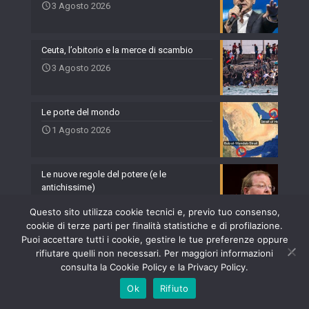
3 Agosto 2026
Ceuta, l’obitorio e la merce di scambio
3 Agosto 2026
Le porte del mondo
1 Agosto 2026
Le nuove regole del potere (e le
antichissime)
31 Luglio 2026
Questo sito utilizza cookie tecnici e, previo tuo consenso,
cookie di terze parti per finalità statistiche e di profilazione.
Il mondo in territorio inesplorato
Puoi accettare tutti i cookie, gestire le tue preferenze oppure
rifiutare quelli non necessari. Per maggiori informazioni
30 Luglio 2026
consulta la Cookie Policy e la Privacy Policy.
Ok
Rifiuto
Quattro giorni di finta pace