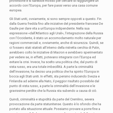
provvisorie e si sarebbe mosso per cercare di raggiungere un
accordo con l’Europa, per fare passi verso una casa comune
europea.
Gli Stati uniti, ovviamente, si sono sempre opposti a questo. Fin
dalla Guerra fredda fino alle iniziative del presidente francese De
Gaulle per dare vita a un’Europa indipendente. Nella sua
espressione «dall’Atlantico agli Urali», l’integrazione della Russia
con l’Occidente, è stato un accomodamento molto naturale per
ragioni commerciali e, ovviamente, anche di sicurezza. Quindi, se
ci fossero stati statisti all’interno della ristretta cerchia di Putin,
avrebbero colto le iniziative di Macron e avrebbero sperimentato
per vedere se, in effetti, potevano integrarsi con l’Europa ed
evitare la crisi. Invece, ha scelto una politica che, dal punto di
vista russo, era una totale imbecillità. A parte la criminalità
dell’invasione, ha deciso una politica che ha spinto l’Europa in
bocca agli Stati uniti. In effetti, sta persino inducendo Svezia e
Finlandia ad aderire alla Nato, il peggior risultato possibile dal
punto di vista russo, a parte la criminalità dell’invasione e le
gravissime perdite che la Russia sta subendo a causa di ciò.
Quindi, criminalità e stupidità da parte del Cremlino, severa
provocazione da parte statunitense. Questo è lo sfondo che ha
portato alla situazione attuale. Possiamo provare a porre fine a