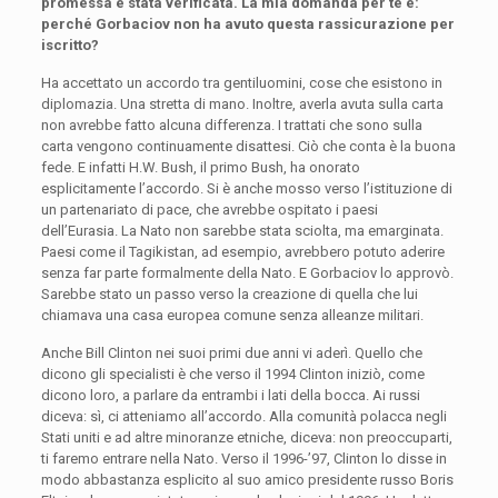
promessa è stata verificata. La mia domanda per te è:
perché Gorbaciov non ha avuto questa rassicurazione per
iscritto?
Ha accettato un accordo tra gentiluomini, cose che esistono in
diplomazia. Una stretta di mano. Inoltre, averla avuta sulla carta
non avrebbe fatto alcuna differenza. I trattati che sono sulla
carta vengono continuamente disattesi. Ciò che conta è la buona
fede. E infatti H.W. Bush, il primo Bush, ha onorato
esplicitamente l’accordo. Si è anche mosso verso l’istituzione di
un partenariato di pace, che avrebbe ospitato i paesi
dell’Eurasia. La Nato non sarebbe stata sciolta, ma emarginata.
Paesi come il Tagikistan, ad esempio, avrebbero potuto aderire
senza far parte formalmente della Nato. E Gorbaciov lo approvò.
Sarebbe stato un passo verso la creazione di quella che lui
chiamava una casa europea comune senza alleanze militari.
Anche Bill Clinton nei suoi primi due anni vi aderì. Quello che
dicono gli specialisti è che verso il 1994 Clinton iniziò, come
dicono loro, a parlare da entrambi i lati della bocca. Ai russi
diceva: sì, ci atteniamo all’accordo. Alla comunità polacca negli
Stati uniti e ad altre minoranze etniche, diceva: non preoccuparti,
ti faremo entrare nella Nato. Verso il 1996-’97, Clinton lo disse in
modo abbastanza esplicito al suo amico presidente russo Boris