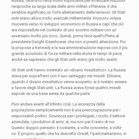
Russia, fece un’offerta molto importante per effettuare riduzioni
reciproche su larga scala delle armi militari offensive, il che
avrebbe significato un forte allentamento delle tensioni. Gli Stati
uniti erano allora molto avanzati militarmente. Krusciov voleva
muoversi verso lo sviluppo economico in Russia e capì che ciò
era impossibile nel contesto di uno scontro militare con un
avversario molto più ricco. Quindi, prima fece quell’offerta al
presidente Dwight Eisenhower, che non vi prestò attenzione. Poi
la propose a Kennedy e la sua amministrazione rispose con il più
grande accumulo di forza militare nella storia in tempi di pace,
anche se sapevano che gli Stati uniti erano già molto avanti.
Gli Stati uniti hanno inventato un «divario missilistico». La Russia
stava per sopraffarci con il suo vantaggio nei missili. Ebbene,
quando il divario missilistico venne scoperto, si è rivelato essere
a favore degli Stati uniti. La Russia aveva forse quattro missili
esposti su una base aerea da qualche parte.
Puoi andare avanti all’infinito così. La sicurezza della
popolazione semplicemente non è una preoccupazione per i
responsabili politici. Sicurezza per i privilegiati, i ricchi, il settore
aziendale, i produttori di armi, sì, ma non per il resto di noi.
Questo doppio pensiero è costante, a volte cosciente, a volte
no. È proprio quello che ha descritto Orwell, l’ipertotalitarismo, in