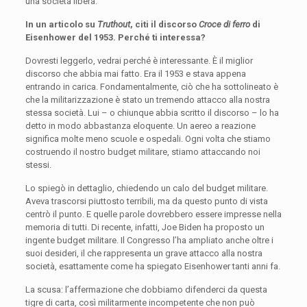
una società libera.
In un articolo su
Truthout
, citi il discorso
Croce di ferro
di
Eisenhower del 1953.
Perché ti
interess
a
?
Dovresti leggerlo, vedrai perché è interessante. È il miglior
discorso che abbia mai fatto. Era il 1953 e stava appena
entrando in carica. Fondamentalmente, ciò che ha sottolineato è
che la militarizzazione è stato un tremendo attacco alla nostra
stessa società. Lui – o chiunque abbia scritto il discorso – lo ha
detto in modo abbastanza eloquente. Un aereo a reazione
significa molte meno scuole e ospedali. Ogni volta che stiamo
costruendo il nostro budget militare, stiamo attaccando noi
stessi.
Lo spiegò in dettaglio, chiedendo un calo del budget militare.
Aveva trascorsi piuttosto terribili, ma da questo punto di vista
centrò il punto. E quelle parole dovrebbero essere impresse nella
memoria di tutti. Di recente, infatti, Joe Biden ha proposto un
ingente budget militare. Il Congresso l’ha ampliato anche oltre i
suoi desideri, il che rappresenta un grave attacco alla nostra
società, esattamente come ha spiegato Eisenhower tanti anni fa.
La scusa: l’affermazione che dobbiamo difenderci da questa
tigre di carta, così militarmente incompetente che non può