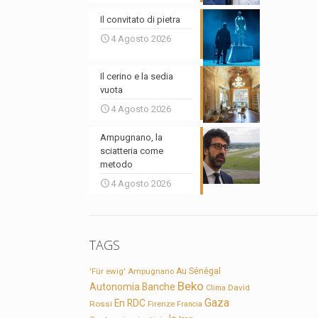
Il convitato di pietra
4 Agosto 2026
Il cerino e la sedia
vuota
4 Agosto 2026
Ampugnano, la
sciatteria come
metodo
4 Agosto 2026
TAGS
'Für ewig'
Ampugnano
Au Sénégal
Beko
Autonomia
Banche
David
Clima
Gaza
En RDC
Rossi
Firenze
Francia