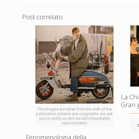
Post correlato
La Chi
Gran 
The images are taken from the web (if the
publication violates any copyrights, we ask
you to notify us and we will immediately
remove them)
Fenomenologia della