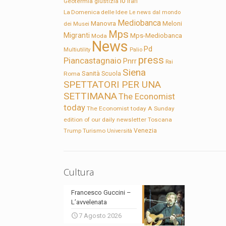
Io
Geotermia
giustizia
Iran
La Domenica delle Idee
Le news dal mondo
Mediobanca
Manovra
Meloni
dei Musei
Mps
Migranti
Mps-Mediobanca
Moda
News
Pd
Multiutility
Palio
press
Piancastagnaio
Pnrr
Rai
Siena
Sanità
Roma
Scuola
SPETTATORI PER UNA
SETTIMANA
The Economist
today
The Economist today A Sunday
edition of our daily newsletter
Toscana
Trump
Turismo
Venezia
Università
Cultura
Francesco Guccini –
L’avvelenata
7 Agosto 2026