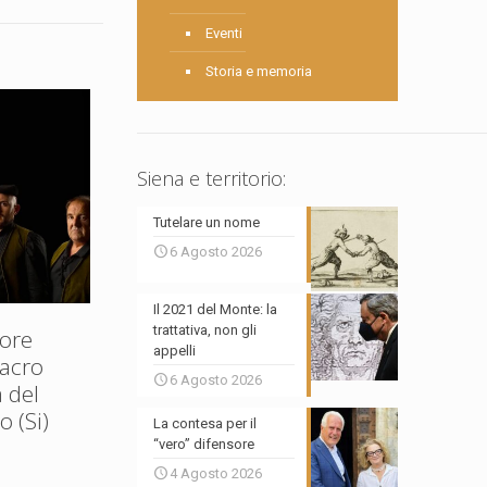
Eventi
Storia e memoria
Siena e territorio:
Tutelare un nome
6 Agosto 2026
Il 2021 del Monte: la
trattativa, non gli
ore
appelli
Sacro
6 Agosto 2026
 del
 (Si)
La contesa per il
“vero” difensore
4 Agosto 2026