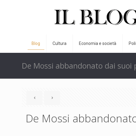
Blog
Cultura
Economia e società
Pol
De Mossi abbandonato dai suoi p
De Mossi abbandonato d