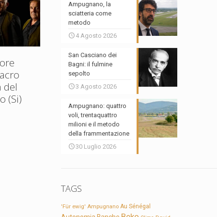
Ampugnano, la
sciatteria come
metodo
4 Agosto 2026
San Casciano dei
ore
Bagni: il fulmine
Sacro
sepolto
 del
3 Agosto 2026
 (Si)
Ampugnano: quattro
voli, trentaquattro
milioni e il metodo
della frammentazione
30 Luglio 2026
TAGS
'Für ewig'
Ampugnano
Au Sénégal
Beko