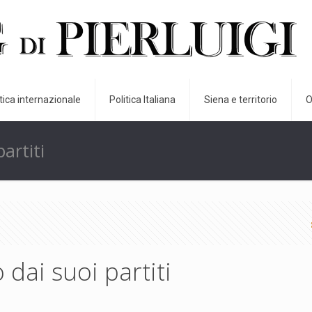
itica internazionale
Politica Italiana
Siena e territorio
O
artiti
ai suoi partiti