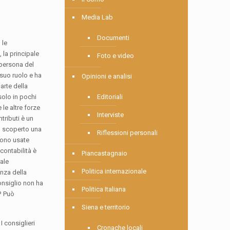
Media Lab
Documenti
 le
la principale
Foto e video
 persona del
 suo ruolo e ha
Opinioni e analisi
arte della
solo in pochi
Editoriali
 le altre forze
Interviste
tributi è un
o scoperto una
Riflessioni personali
ngono usate
contabilità è
Piancastagnaio
ale
Politica internazionale
enza della
consiglio non ha
Politica Italiana
? Può
Siena e territorio
I consiglieri
Cronache locali