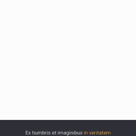
Ex humbris et imaginibus
in veritatem