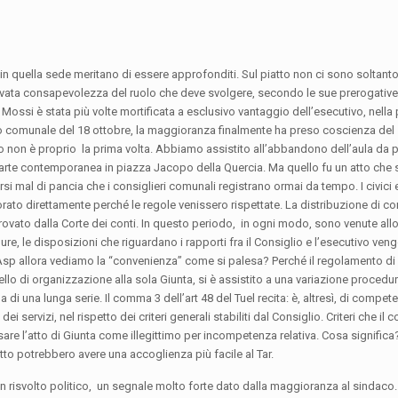
 in quella sede meritano di essere approfonditi. Sul piatto non ci sono soltanto
vata consapevolezza del ruolo che deve svolgere, secondo le sue prerogative, 
ssi è stata più volte mortificata a esclusivo vantaggio dell’esecutivo, nella
glio comunale del 18 ottobre, la maggioranza finalmente ha preso coscienza del
ro non è proprio la prima volta. Abbiamo assistito all’abbandono dell’aula da p
 arte contemporanea in piazza Jacopo della Quercia. Ma quello fu un atto che 
rsi mal di pancia che i consiglieri comunali registrano ormai da tempo. I civici e
ato direttamente perché le regole venissero rispettate. La distribuzione di con
vato dalla Corte dei conti. In questo periodo, in ogni modo, sono venute all
re, le disposizioni che riguardano i rapporti fra il Consiglio e l’esecutivo ve
Asp allora vediamo la “convenienza” come si palesa? Perché il regolamento di 
lo di organizzazione alla sola Giunta, si è assistito a una variazione procedur
 di una lunga serie. Il comma 3 dell’art 48 del Tuel recita: è, altresì, di compet
i servizi, nel rispetto dei criteri generali stabiliti dal Consiglio. Criteri che il 
are l’atto di Giunta come illegittimo per incompetenza relativa. Cosa significa
ritto potrebbero avere una accoglienza più facile al Tar.
n risvolto politico, un segnale molto forte dato dalla maggioranza al sindaco. 