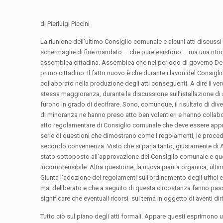
di Pierluigi Piccini
La riunione dell’ultimo Consiglio comunale e alcuni atti discussi
schermaglie di fine mandato – che pure esistono – ma una ritro
assemblea cittadina. Assemblea che nel periodo di governo De Mo
primo cittadino. Il fatto nuovo è che durante i lavori del Consi
collaborato nella produzione degli atti conseguenti. A dire il ve
stessa maggioranza, durante la discussione sull’istallazione di
furono in grado di decifrare. Sono, comunque, il risultato di dive
di minoranza ne hanno preso atto ben volentieri e hanno collabor
atto regolamentare di Consiglio comunale che deve essere appro
serie di questioni che dimostrano come i regolamenti, le procedu
secondo convenienza. Visto che si parla tanto, giustamente di 
stato sottoposto all’approvazione del Consiglio comunale e quel
incomprensibile. Altra questione, la nuova pianta organica, ultima
Giunta l’adozione dei regolamenti sull’ordinamento degli uffici e de
mai deliberato e che a seguito di questa circostanza fanno pass
significare che eventuali ricorsi sul tema in oggetto di aventi di
Tutto ciò sul piano degli atti formali. Appare questi esprimono u