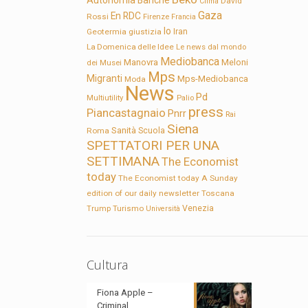
Autonomia
Banche
David
Clima
Gaza
En RDC
Rossi
Firenze
Francia
Io
Geotermia
giustizia
Iran
La Domenica delle Idee
Le news dal mondo
Mediobanca
Manovra
Meloni
dei Musei
Mps
Migranti
Mps-Mediobanca
Moda
News
Pd
Multiutility
Palio
press
Piancastagnaio
Pnrr
Rai
Siena
Sanità
Roma
Scuola
SPETTATORI PER UNA
SETTIMANA
The Economist
today
The Economist today A Sunday
edition of our daily newsletter
Toscana
Trump
Turismo
Venezia
Università
Cultura
Fiona Apple –
Criminal