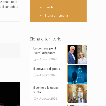
zionali. Tutto
 del candidato
Eventi
Storia e memoria
Siena e territorio:
La contesa per il
“vero” difensore
4 Agosto 2026
Il convitato di pietra
4 Agosto 2026
Il cerino e la sedia
vuota
4 Agosto 2026