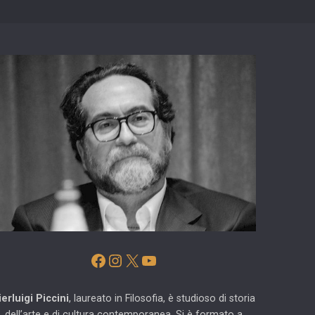
Facebook
Instagram
X
YouTube
ierluigi Piccini
, laureato in Filosofia, è studioso di storia
dell’arte e di cultura contemporanea. Si è formato a