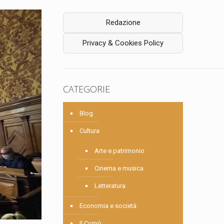
Redazione
Privacy & Cookies Policy
CATEGORIE
Blog
Cultura
Arte e patrimonio
Cinema e musica
Letteratura
Economia e società
Il Comò