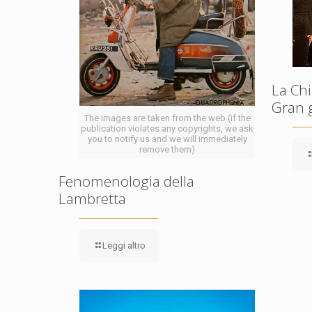
La Chi
Gran 
The images are taken from the web (if the
publication violates any copyrights, we ask
you to notify us and we will immediately
remove them)
Fenomenologia della
Lambretta
Leggi altro