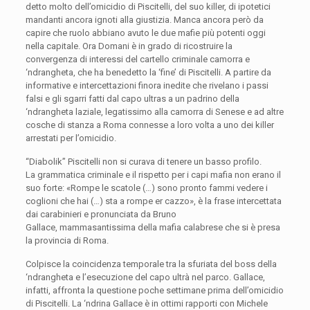
detto molto dell’omicidio di Piscitelli, del suo killer, di ipotetici
mandanti ancora ignoti alla giustizia. Manca ancora però da
capire che ruolo abbiano avuto le due mafie più potenti oggi
nella capitale. Ora Domani è in grado di ricostruire la
convergenza di interessi del cartello criminale camorra e
‘ndrangheta, che ha benedetto la ‘fine’ di Piscitelli. A partire da
informative e intercettazioni finora inedite che rivelano i passi
falsi e gli sgarri fatti dal capo ultras a un padrino della
‘ndrangheta laziale, legatissimo alla camorra di Senese e ad altre
cosche di stanza a Roma connesse a loro volta a uno dei killer
arrestati per l’omicidio.
“Diabolik” Piscitelli non si curava di tenere un basso profilo.
La grammatica criminale e il rispetto per i capi mafia non erano il
suo forte: «Rompe le scatole (…) sono pronto fammi vedere i
coglioni che hai (…) sta a rompe er cazzo», è la frase intercettata
dai carabinieri e pronunciata da Bruno
Gallace, mammasantissima della mafia calabrese che si è presa
la provincia di Roma.
Colpisce la coincidenza temporale tra la sfuriata del boss della
‘ndrangheta e l’esecuzione del capo ultrà nel parco. Gallace,
infatti, affronta la questione poche settimane prima dell’omicidio
di Piscitelli. La ‘ndrina Gallace è in ottimi rapporti con Michele