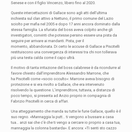
Senese e con il figlio Vincenzo, libero fino al 2020.
Queste intercettazioni di Gallace sono agli atti dell’ultima
inchiesta sul clan attivo a Nettuno, il primo comune del Lazio
sciolto per mafia nel 2005 e dopo 17 anni ancora dominato dalla
stessa famiglia. La sfuriata del boss aveva colpito anche gli
investigatori, convinti che potesse persino essere una pista da
seguire per arrivare ai mandanti. Pista, per il
momento, abbandonata. Di certo le accuse di Gallace a Piscitelli
restituiscono una convergenza di interessi tra chi non tollerava
più una testa calda come il capo ultrà.
Il motivo di tanta irritazione del boss calabrese è da ricondurre al
favore chiesto dall’imprenditore Alessandro Marrone, che
ha Piscitelli come «socio occulto»: Marrone aveva bisogno di
protezione e si era rivolto a Gallace, che era intervenuto
risolvendo la questione. L’imprenditore, tuttavia, a distanza di
poco tempo, si presenta ad Anzio proprio in compagnia di
Fabrizio Piscitelli in cerca di affari.
Una atteggiamento che manda su tutte le furie Gallace, quello è il
suo regno. «Mannaggia la putt… ti vengono a bussare a casa
tua… anzi sai che c’è che ti vengo a cercare io proprio a casa tua,
mannaggia la colonna bastarda». E ancora: «Ti senti sto cazzo