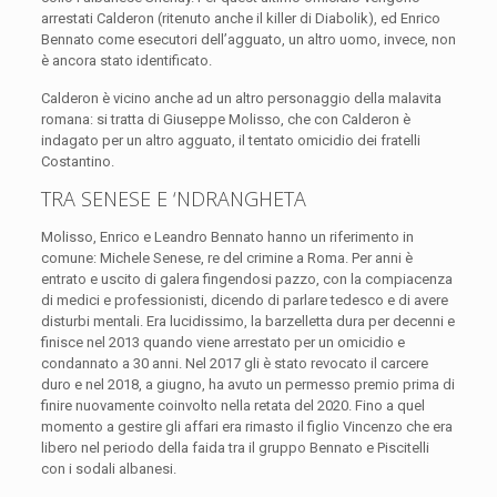
arrestati Calderon (ritenuto anche il killer di Diabolik), ed Enrico
Bennato come esecutori dell’agguato, un altro uomo, invece, non
è ancora stato identificato.
Calderon è vicino anche ad un altro personaggio della malavita
romana: si tratta di Giuseppe Molisso, che con Calderon è
indagato per un altro agguato, il tentato omicidio dei fratelli
Costantino.
TRA SENESE E ‘NDRANGHETA
Molisso, Enrico e Leandro Bennato hanno un riferimento in
comune: Michele Senese, re del crimine a Roma. Per anni è
entrato e uscito di galera fingendosi pazzo, con la compiacenza
di medici e professionisti, dicendo di parlare tedesco e di avere
disturbi mentali. Era lucidissimo, la barzelletta dura per decenni e
finisce nel 2013 quando viene arrestato per un omicidio e
condannato a 30 anni. Nel 2017 gli è stato revocato il carcere
duro e nel 2018, a giugno, ha avuto un permesso premio prima di
finire nuovamente coinvolto nella retata del 2020. Fino a quel
momento a gestire gli affari era rimasto il figlio Vincenzo che era
libero nel periodo della faida tra il gruppo Bennato e Piscitelli
con i sodali albanesi.