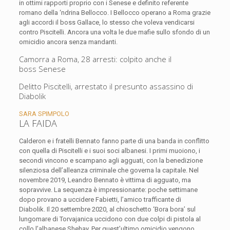
in ottimi rapporti proprio con i Senese e definito referente
romano della ‘ndrina Bellocco. I Bellocco operano a Roma grazie
agli accordi il boss Gallace, lo stesso che voleva vendicarsi
contro Piscitelli. Ancora una volta le due mafie sullo sfondo di un
omicidio ancora senza mandanti.
Camorra a Roma, 28 arresti: colpito anche il
boss Senese
Delitto Piscitelli, arrestato il presunto assassino di
Diabolik
SARA SPIMPOLO
LA FAIDA
Calderon e i fratelli Bennato fanno parte di una banda in conflitto
con quella di Piscitelli e i suoi soci albanesi. I primi muoiono, i
secondi vincono e scampano agli agguati, con la benedizione
silenziosa dell’alleanza criminale che governa la capitale. Nel
novembre 2019, Leandro Bennato è vittima di agguato, ma
sopravvive. La sequenza è impressionante: poche settimane
dopo provano a uccidere Fabietti, l’amico trafficante di
Diabolik. Il 20 settembre 2020, al chioschetto ‘Bora bora’ sul
lungomare di Torvajanica uccidono con due colpi di pistola al
collo l’albanese Shehay. Per quest’ultimo omicidio vengono