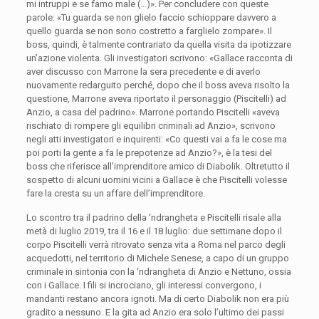
mi intruppi e se famo male (…)». Per concludere con queste
parole: «Tu guarda se non glielo faccio schioppare davvero a
quello guarda se non sono costretto a farglielo zompare». Il
boss, quindi, è talmente contrariato da quella visita da ipotizzare
un’azione violenta. Gli investigatori scrivono: «Gallace racconta di
aver discusso con Marrone la sera precedente e di averlo
nuovamente redarguito perché, dopo che il boss aveva risolto la
questione, Marrone aveva riportato il personaggio (Piscitelli) ad
Anzio, a casa del padrino». Marrone portando Piscitelli «aveva
rischiato di rompere gli equilibri criminali ad Anzio», scrivono
negli atti investigatori e inquirenti: «Co questi vai a fa le cose ma
poi porti la gente a fa le prepotenze ad Anzio?», è la tesi del
boss che riferisce all’imprenditore amico di Diabolik. Oltretutto il
sospetto di alcuni uomini vicini a Gallace è che Piscitelli volesse
fare la cresta su un affare dell’imprenditore.
Lo scontro tra il padrino della ‘ndrangheta e Piscitelli risale alla
metà di luglio 2019, tra il 16 e il 18 luglio: due settimane dopo il
corpo Piscitelli verrà ritrovato senza vita a Roma nel parco degli
acquedotti, nel territorio di Michele Senese, a capo di un gruppo
criminale in sintonia con la ‘ndrangheta di Anzio e Nettuno, ossia
con i Gallace. I fili si incrociano, gli interessi convergono, i
mandanti restano ancora ignoti. Ma di certo Diabolik non era più
gradito a nessuno. E la gita ad Anzio era solo l’ultimo dei passi