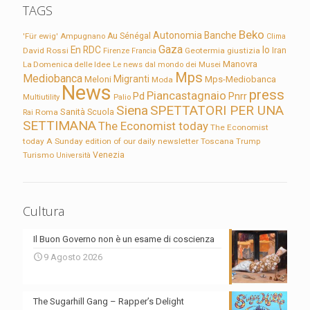
TAGS
Beko
Autonomia
Banche
'Für ewig'
Ampugnano
Au Sénégal
Clima
Gaza
En RDC
Io
David Rossi
Firenze
Geotermia
giustizia
Iran
Francia
Manovra
La Domenica delle Idee
Le news dal mondo dei Musei
Mps
Mediobanca
Migranti
Meloni
Mps-Mediobanca
Moda
News
press
Piancastagnaio
Pd
Pnrr
Multiutility
Palio
Siena
SPETTATORI PER UNA
Sanità
Rai
Roma
Scuola
SETTIMANA
The Economist today
The Economist
today A Sunday edition of our daily newsletter
Toscana
Trump
Turismo
Venezia
Università
Cultura
Il Buon Governo non è un esame di coscienza
9 Agosto 2026
The Sugarhill Gang – Rapper’s Delight