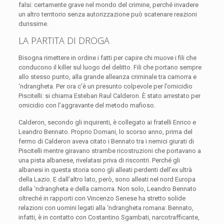
falsi: certamente grave nel mondo del crimine, perché invadere
un altro territorio senza autorizzazione può scatenare reazioni
durissime.
LA PARTITA DI DROGA
Bisogna rimettere in ordine i fatti per capire chi muove i fili che
conducono il killer sul luogo del delitto. Fili che portano sempre
allo stesso punto, alla grande alleanza criminale tra camorra e
‘ndrangheta. Per ora c’è un presunto colpevole per l’omicidio
Piscitelli: si chiama Esteban Raul Calderon. È stato arrestato per
omicidio con l’aggravante del metodo mafioso.
Calderon, secondo gli inquirenti, è collegato ai fratelli Enrico e
Leandro Bennato. Proprio Domani, lo scorso anno, prima del
fermo di Calderon aveva citato i Bennato tra i nemici giurati di
Piscitelli mentre giravano strambe ricostruzioni che portavano a
una pista albanese, rivelatasi priva di riscontri. Perché gli
albanesi in questa storia sono gli alleati perdenti dell’ex ultrà
della Lazio. E dall’altro lato, però, sono alleati nel nord Europa
della ‘ndrangheta e della camorra. Non solo, Leandro Bennato
oltreché in rapporti con Vincenzo Senese ha stretto solide
relazioni con uomini legati alla ‘ndrangheta romana: Bennato,
infatti, è in contatto con Costantino Sgambati, narcotrafficante,