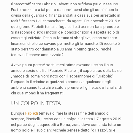
Il narcotrafficante Fabrizio Fabietti non si fidava più di nessuno.
Era terrorizzato a tal punto da convincersi che gli uomini con la
divisa della guardia di finanza andati a casa sua per arrestarlo in
realtà fossero i killer mascherati da agenti. Era novembre 2019 e
quel giorno Fabietti tenta la fuga sui tetti per non farsi prendere.
Si nasconde dietro i motori dei condizionatori e aspetta solo di
essere giustiziato. Per sua fortuna si sbagliava, erano soltanto
finanzieri che lo cercavano per mettergli le manette. Di recente è
stato peraltro condannato a 30 anni in primo grado. Perché
temeva di essere ammazzato?
Aveva paura perché pochi mesi prima avevano ucciso il suo
amico e socio d’affari Fabrizio Piscitelli, il capo ultras della Lazio
, narcos di Roma Nord noto con il soprannome di “Diabolik”.
E «quando il crimine organizzato ammazza qualcuno negli
ambienti sanno tutti chi è stato a premere il grilletto», è l’analisi di
chi quei mondi li ha frequentati.
UN COLPO IN TESTA
Dunque
Fabietti
temeva di fare la stessa fine dell’amico di
sempre, Piscitelli, ucciso con un colpo alla testa il 7 agosto 2019
nel parco degli acquedotti a Roma, zona dove comanda tutto un
uomo solo e il suo clan: Michele Senese detto “o Pazzo”. Si è