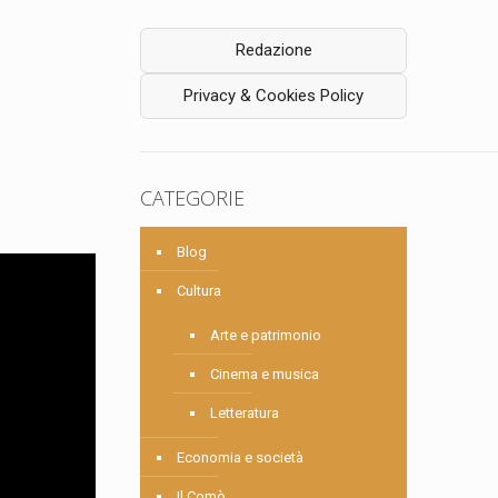
Redazione
Privacy & Cookies Policy
CATEGORIE
Blog
Cultura
Arte e patrimonio
Cinema e musica
Letteratura
Economia e società
Il Comò