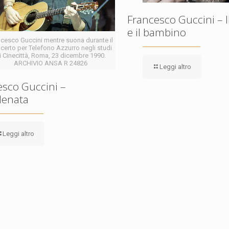
Francesco Guccini – I
e il bambino
ncesco Guccini mentre suona durante il
certo per Telefono Azzurro negli studi
i Cinecittà, Roma, 23 dicembre 1990.
ARCHIVIO ANSA R 24826
Leggi altro
esco Guccini –
lenata
Leggi altro