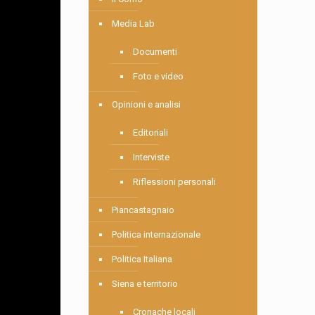
Media Lab
Documenti
Foto e video
Opinioni e analisi
Editoriali
Interviste
Riflessioni personali
Piancastagnaio
Politica internazionale
Politica Italiana
Siena e territorio
Cronache locali