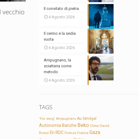
Il convitato di pietra
l vecchio
4 Agosto 2026
Il cerino e la sedia
vuota
4 Agosto 2026
Ampugnano, la
sciatteria come
metodo
4 Agosto 2026
TAGS
'Für ewig'
Ampugnano
Au Sénégal
Beko
Autonomia
Banche
David
Clima
Gaza
En RDC
Rossi
Firenze
Francia