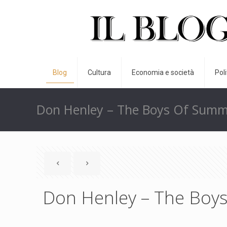
Blog
Cultura
Economia e società
Pol
Don Henley – The Boys Of Sum
Don Henley – The Boy