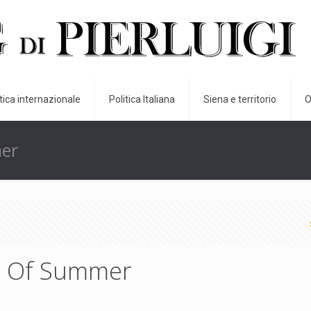
itica internazionale
Politica Italiana
Siena e territorio
O
mer
s Of Summer