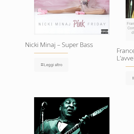
Fra
Con
d
Nicki Minaj – Super Bass
Franc
L’avve
Leggi altro