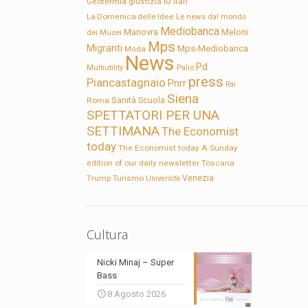
Io
Geotermia
giustizia
Iran
La Domenica delle Idee
Le news dal mondo
Mediobanca
Manovra
Meloni
dei Musei
Mps
Migranti
Mps-Mediobanca
Moda
News
Pd
Multiutility
Palio
press
Piancastagnaio
Pnrr
Rai
Siena
Sanità
Roma
Scuola
SPETTATORI PER UNA
SETTIMANA
The Economist
today
The Economist today A Sunday
edition of our daily newsletter
Toscana
Trump
Turismo
Venezia
Università
Cultura
Nicki Minaj – Super
Bass
8 Agosto 2026