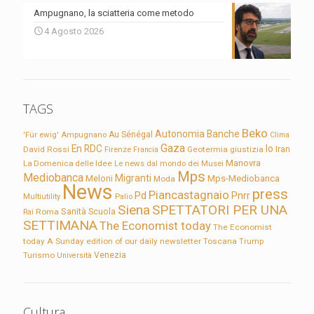
Ampugnano, la sciatteria come metodo
4 Agosto 2026
TAGS
Beko
Autonomia
Banche
'Für ewig'
Ampugnano
Au Sénégal
Clima
Gaza
En RDC
Io
David Rossi
Firenze
Geotermia
giustizia
Iran
Francia
Manovra
La Domenica delle Idee
Le news dal mondo dei Musei
Mps
Mediobanca
Migranti
Meloni
Mps-Mediobanca
Moda
News
press
Piancastagnaio
Pd
Pnrr
Multiutility
Palio
Siena
SPETTATORI PER UNA
Sanità
Rai
Roma
Scuola
SETTIMANA
The Economist today
The Economist
today A Sunday edition of our daily newsletter
Toscana
Trump
Turismo
Venezia
Università
Cultura