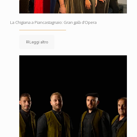
La Chigiana a Piancastagnaio: Gran galà d’Opera
Leggi altro