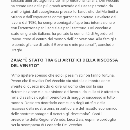
sessant’anni protagonista dell’imprenditoria italiana, Del Vecchio
ha creato una delle più grandi aziende del Paese partendo da
umili origini, dall’accoglienza presso l’orfanotrofio dei Martinitt a
Milano e dall’esperienza come garzone e operaio. Cavaliere del
lavoro dal 1986, ha sempre coniugato l’apertura internazionale
con l’attenzione per il sociale e per il territorio. Del Vecchio è
stato un grande italiano: ha portato la comunità di Agordo e il
Paese intero al centro del mondo dell’innovazione. Alla famiglia,
le condoglianze di tutto il Governo e mie personali”, conclude
Draghi.
ZAIA: “È STATO TRA GLI ARTEFICI DELLA RISCOSSA
DEL VENETO”
“Amo ripetere spesso che solo i pessimisti non fanno fortuna.
Penso che il cavalier Del Vecchio sia stato la dimostrazione
vivente di questo modo di dire; un uomo che con la sua
determinazione e la sua visione del lavoro, dal nulla si è attestato
nella classifica degli imprenditori di maggior successo in tutto il
mondo. Desidero ricordarlo come uno degli artefici della
riscossa della nostra terra, in particolare del riscatto economico
delle nostre montagne. Il Veneto gli deve molto”. Così il
presidente della Regione Veneto, Luca Zaia, esprime cordoglio
per la scomparsa di Leonardo Del Vecchio.