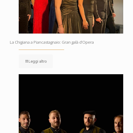
La Chigiana a Piancastagnaio: Gran galà d’Opera
Leggi altro