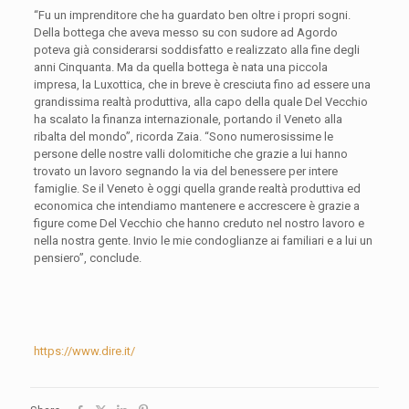
“Fu un imprenditore che ha guardato ben oltre i propri sogni.
Della bottega che aveva messo su con sudore ad Agordo
poteva già considerarsi soddisfatto e realizzato alla fine degli
anni Cinquanta. Ma da quella bottega è nata una piccola
impresa, la Luxottica, che in breve è cresciuta fino ad essere una
grandissima realtà produttiva, alla capo della quale Del Vecchio
ha scalato la finanza internazionale, portando il Veneto alla
ribalta del mondo”, ricorda Zaia. “Sono numerosissime le
persone delle nostre valli dolomitiche che grazie a lui hanno
trovato un lavoro segnando la via del benessere per intere
famiglie. Se il Veneto è oggi quella grande realtà produttiva ed
economica che intendiamo mantenere e accrescere è grazie a
figure come Del Vecchio che hanno creduto nel nostro lavoro e
nella nostra gente. Invio le mie condoglianze ai familiari e a lui un
pensiero”, conclude.
https://www.dire.it/