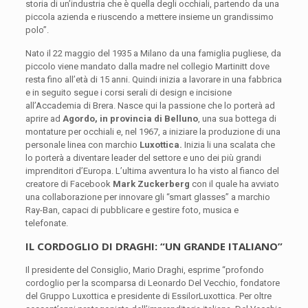
storia di un’industria che è quella degli occhiali, partendo da una
piccola azienda e riuscendo a mettere insieme un grandissimo
polo”.
Nato il 22 maggio del 1935 a Milano da una famiglia pugliese, da
piccolo viene mandato dalla madre nel collegio Martinitt dove
resta fino all’età di 15 anni. Quindi inizia a lavorare in una fabbrica
e in seguito segue i corsi serali di design e incisione
all’Accademia di Brera. Nasce qui la passione che lo porterà ad
aprire ad
Agordo, in provincia di Belluno
, una sua bottega di
montature per occhiali e, nel 1967, a iniziare la produzione di una
personale linea con marchio
Luxottica.
Inizia li una scalata che
lo porterà a diventare leader del settore e uno dei più grandi
imprenditori d’Europa. L’ultima avventura lo ha visto al fianco del
creatore di Facebook
Mark Zuckerberg
con il quale ha avviato
una collaborazione per innovare gli “smart glasses” a marchio
Ray-Ban, capaci di pubblicare e gestire foto, musica e
telefonate.
IL CORDOGLIO DI DRAGHI: “UN GRANDE ITALIANO”
Il presidente del Consiglio, Mario Draghi, esprime “profondo
cordoglio per la scomparsa di Leonardo Del Vecchio, fondatore
del Gruppo Luxottica e presidente di EssilorLuxottica. Per oltre