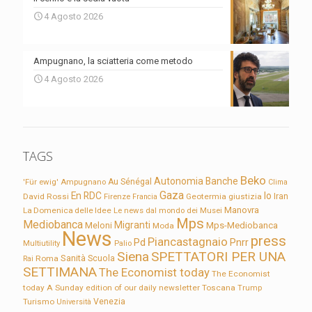
4 Agosto 2026
Ampugnano, la sciatteria come metodo
4 Agosto 2026
TAGS
Beko
Autonomia
Banche
'Für ewig'
Ampugnano
Au Sénégal
Clima
Gaza
En RDC
Io
David Rossi
Firenze
Geotermia
giustizia
Iran
Francia
Manovra
La Domenica delle Idee
Le news dal mondo dei Musei
Mps
Mediobanca
Migranti
Meloni
Mps-Mediobanca
Moda
News
press
Piancastagnaio
Pd
Pnrr
Multiutility
Palio
Siena
SPETTATORI PER UNA
Sanità
Rai
Roma
Scuola
SETTIMANA
The Economist today
The Economist
today A Sunday edition of our daily newsletter
Toscana
Trump
Turismo
Venezia
Università