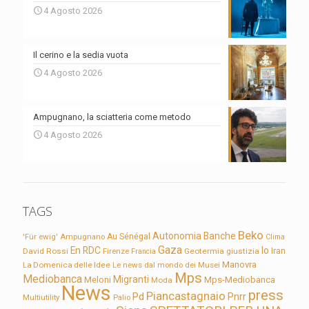
4 Agosto 2026
Il cerino e la sedia vuota
4 Agosto 2026
Ampugnano, la sciatteria come metodo
4 Agosto 2026
TAGS
Beko
Autonomia
Banche
'Für ewig'
Ampugnano
Au Sénégal
Clima
Gaza
En RDC
Io
David Rossi
Firenze
Geotermia
giustizia
Iran
Francia
Manovra
La Domenica delle Idee
Le news dal mondo dei Musei
Mps
Mediobanca
Migranti
Meloni
Mps-Mediobanca
Moda
News
press
Piancastagnaio
Pd
Pnrr
Multiutility
Palio