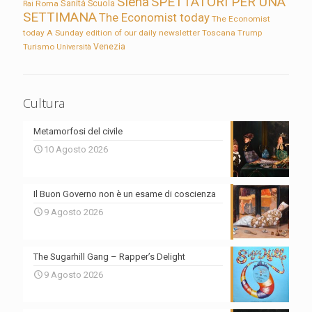
Siena
SPETTATORI PER UNA
Sanità
Rai
Roma
Scuola
SETTIMANA
The Economist today
The Economist
today A Sunday edition of our daily newsletter
Toscana
Trump
Turismo
Venezia
Università
Cultura
Metamorfosi del civile
10 Agosto 2026
Il Buon Governo non è un esame di coscienza
9 Agosto 2026
The Sugarhill Gang – Rapper’s Delight
9 Agosto 2026