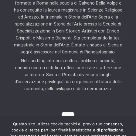
formato a Roma nella scuola di Galvano Della Volpe e
ha conseguito la laurea magistrale in Scienze Religiose
ad Arezzo, la triennale in Storia dell’Arte Sacra e la
specializzazione in Storia dell’Arte presso la Scuola di
Specializzazione in Beni Storico-Artistici con Enrico
Crispolti e Massimo Bignardi. Sta completando la tesi
magistrale in Storia dell’Arte. È stato sindaco di Siena e
oggi è assessore nel Comune di Piancastagnaio.
Nel suo blog intreccia cultura, politica e società,
unendo ricerca estetica, riflessione civile e attenzione
ai territori. Siena e l’Amiata diventano luoghi
d’osservazione privilegiati da cui pensare il futuro delle
comunità, dello sviluppo e della democrazia.
Questo sito utilizza cookie tecnici e, previo tuo consenso,
cookie di terze parti per finalità statistiche e di profilazione.
© 2025 Il Blog di Pierluigi Piccini | Tutti i diritti riservati | Partner