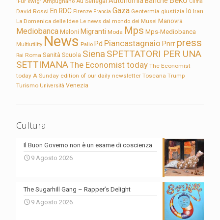
Autonomia
Banche
'Für ewig'
Ampugnano
Au Sénégal
Clima
Gaza
En RDC
Io
David Rossi
Firenze
Geotermia
giustizia
Iran
Francia
Manovra
La Domenica delle Idee
Le news dal mondo dei Musei
Mps
Mediobanca
Migranti
Meloni
Mps-Mediobanca
Moda
News
press
Piancastagnaio
Pd
Pnrr
Multiutility
Palio
Siena
SPETTATORI PER UNA
Sanità
Rai
Roma
Scuola
SETTIMANA
The Economist today
The Economist
today A Sunday edition of our daily newsletter
Toscana
Trump
Turismo
Venezia
Università
Cultura
Il Buon Governo non è un esame di coscienza
9 Agosto 2026
The Sugarhill Gang – Rapper’s Delight
9 Agosto 2026