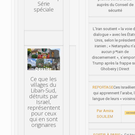
Série
auprès du Conseil de
spéciale
sécurité
L’Iran soutient « la voie 
dialogue » avec les État
Unis, selon le présiden
iranien ; « Netanyahu n’
aucun p*tain de
discernement », s’empor
Trump après la frappe s
Ghobeiry | Direct
Ce que les
villages du
REPORTAGE
Ces Israélie
Liban-Sud,
qui apprennent l’arabe, 
détruits par
langue de leurs « voisins
Israël,
représentent
Par Amira
pour ceux
SOUILEM
qui en sont
originaires
SORTIR À PARIS
« J’ai to