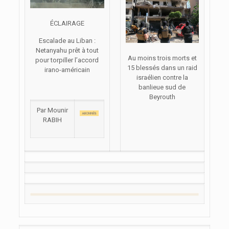
ÉCLAIRAGE
Escalade au Liban :
Netanyahu prêt à tout
Au moins trois morts et
pour torpiller l’accord
15 blessés dans un raid
irano-américain
israélien contre la
banlieue sud de
Beyrouth
Par Mounir
RABIH