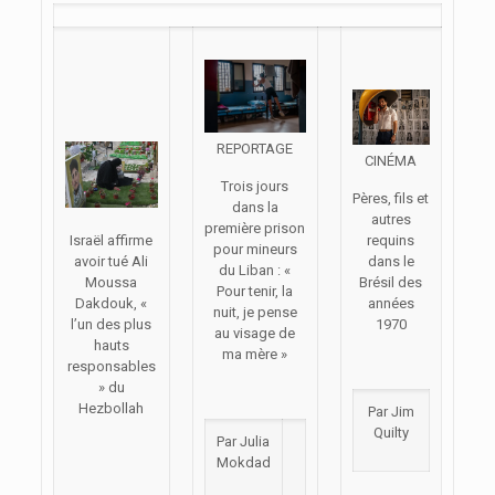
REPORTAGE
CINÉMA
Trois jours
Pères, fils et
dans la
autres
première prison
Israël affirme
requins
pour mineurs
avoir tué Ali
dans le
du Liban : «
Moussa
Brésil des
Pour tenir, la
Dakdouk, «
années
nuit, je pense
l’un des plus
1970
au visage de
hauts
ma mère »
responsables
» du
Hezbollah
Par Jim
Quilty
Par Julia
Mokdad