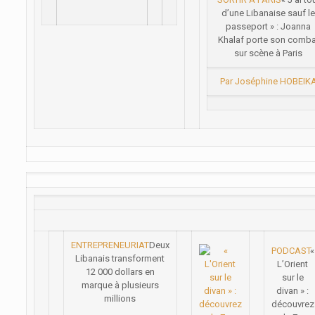
d’une Libanaise sauf l
passeport » : Joanna
Khalaf porte son comba
sur scène à Paris
Par Joséphine HOBEIK
ENTREPRENEURIAT
Deux
PODCAST
«
Libanais transforment
L’Orient
12 000 dollars en
sur le
marque à plusieurs
divan » :
millions
découvrez