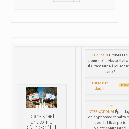
ÉCLAIRAGE
Drones FPV 
pourquoi le Hezbollah a-
il autant tardé à jouer cet
carte ?
Par Malek
Jadah
DROIT
INTERNATIONAL
Épanda
Liban-Israël :
de glyphosate et militair
anatomie
tués : le Liban porte
d’un conflit |
plainte contre Israël