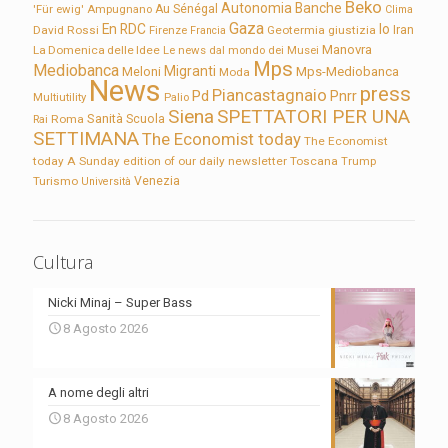
Beko
Autonomia
Banche
'Für ewig'
Ampugnano
Au Sénégal
Clima
Gaza
En RDC
Io
David Rossi
Firenze
Geotermia
giustizia
Iran
Francia
Manovra
La Domenica delle Idee
Le news dal mondo dei Musei
Mps
Mediobanca
Migranti
Meloni
Mps-Mediobanca
Moda
News
press
Piancastagnaio
Pd
Pnrr
Multiutility
Palio
Siena
SPETTATORI PER UNA
Sanità
Rai
Roma
Scuola
SETTIMANA
The Economist today
The Economist
today A Sunday edition of our daily newsletter
Toscana
Trump
Turismo
Venezia
Università
Cultura
Nicki Minaj – Super Bass
8 Agosto 2026
A nome degli altri
8 Agosto 2026