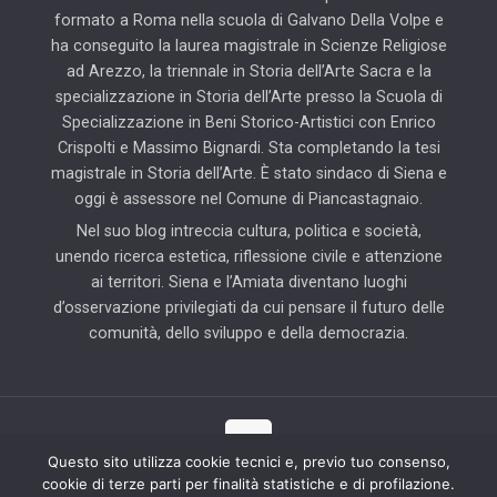
formato a Roma nella scuola di Galvano Della Volpe e
ha conseguito la laurea magistrale in Scienze Religiose
ad Arezzo, la triennale in Storia dell’Arte Sacra e la
specializzazione in Storia dell’Arte presso la Scuola di
Specializzazione in Beni Storico-Artistici con Enrico
Crispolti e Massimo Bignardi. Sta completando la tesi
magistrale in Storia dell’Arte. È stato sindaco di Siena e
oggi è assessore nel Comune di Piancastagnaio.
Nel suo blog intreccia cultura, politica e società,
unendo ricerca estetica, riflessione civile e attenzione
ai territori. Siena e l’Amiata diventano luoghi
d’osservazione privilegiati da cui pensare il futuro delle
comunità, dello sviluppo e della democrazia.
Questo sito utilizza cookie tecnici e, previo tuo consenso,
cookie di terze parti per finalità statistiche e di profilazione.
© 2025 Il Blog di Pierluigi Piccini | Tutti i diritti riservati | Partner