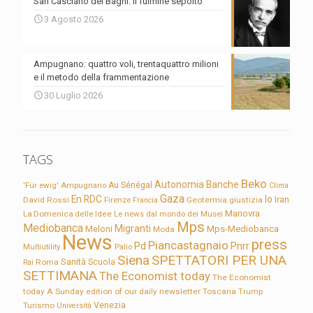
San Casciano dei Bagni: il fulmine sepolto
3 Agosto 2026
Ampugnano: quattro voli, trentaquattro milioni
e il metodo della frammentazione
30 Luglio 2026
TAGS
Beko
Autonomia
Banche
'Für ewig'
Ampugnano
Au Sénégal
Clima
Gaza
En RDC
Io
David Rossi
Firenze
Geotermia
giustizia
Iran
Francia
Manovra
La Domenica delle Idee
Le news dal mondo dei Musei
Mps
Mediobanca
Migranti
Meloni
Mps-Mediobanca
Moda
News
press
Piancastagnaio
Pd
Pnrr
Multiutility
Palio
Siena
SPETTATORI PER UNA
Sanità
Rai
Roma
Scuola
SETTIMANA
The Economist today
The Economist
today A Sunday edition of our daily newsletter
Toscana
Trump
Turismo
Venezia
Università