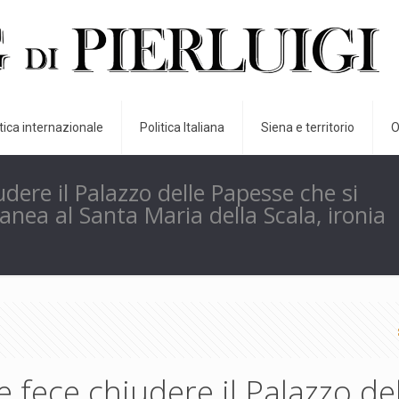
itica internazionale
Politica Italiana
Siena e territorio
O
udere il Palazzo delle Papesse che si
anea al Santa Maria della Scala, ironia
e fece chiudere il Palazzo de