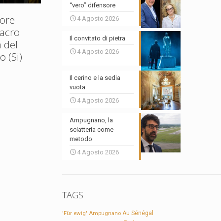
“vero” difensore
ore
4 Agosto 2026
Sacro
Il convitato di pietra
 del
4 Agosto 2026
 (Si)
Il cerino e la sedia
vuota
4 Agosto 2026
Ampugnano, la
sciatteria come
metodo
4 Agosto 2026
TAGS
'Für ewig'
Ampugnano
Au Sénégal