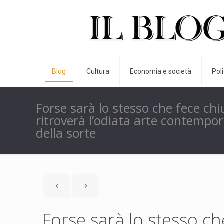
Blog
Cultura
Economia e società
Pol
Forse sarà lo stesso che fece chi
ritroverà l’odiata arte contempor
della sorte
Forse sarà lo stesso ch