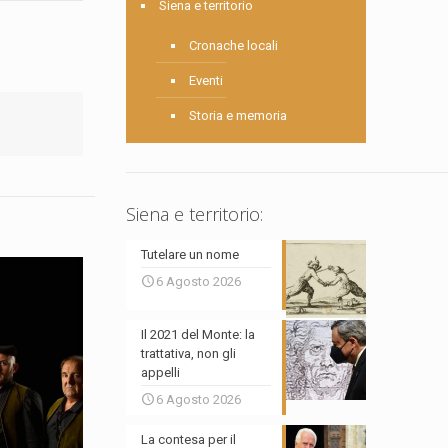
Siena e territorio
Cronache locali
Eventi
Storia e memoria
Siena e territorio:
Tutelare un nome
6 Agosto 2026
Il 2021 del Monte: la
trattativa, non gli
appelli
6 Agosto 2026
La contesa per il