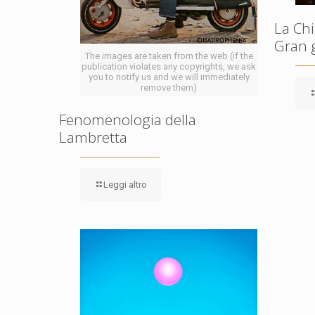
La Chi
Gran 
The images are taken from the web (if the
publication violates any copyrights, we ask
you to notify us and we will immediately
remove them)
Fenomenologia della
Lambretta
Leggi altro