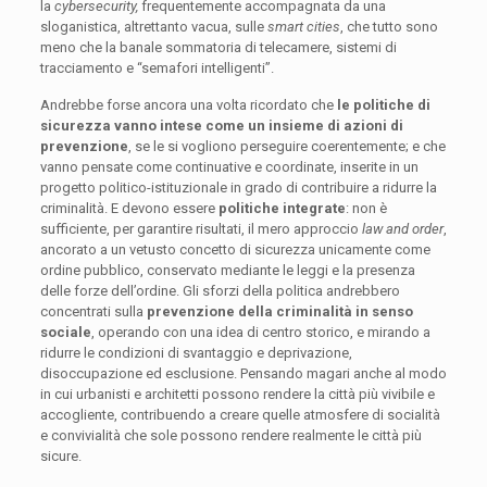
la
cybersecurity,
frequentemente accompagnata da una
sloganistica, altrettanto vacua, sulle
smart cities
, che tutto sono
meno che la banale sommatoria di telecamere, sistemi di
tracciamento e “semafori intelligenti”.
Andrebbe forse ancora una volta ricordato che
le politiche di
sicurezza vanno intese come un insieme di azioni di
prevenzione
, se le si vogliono perseguire coerentemente; e che
vanno pensate come continuative e coordinate, inserite in un
progetto politico-istituzionale in grado di contribuire a ridurre la
criminalità. E devono essere
politiche integrate
: non è
sufficiente, per garantire risultati, il mero approccio
law and order
,
ancorato a un vetusto concetto di sicurezza unicamente come
ordine pubblico, conservato mediante le leggi e la presenza
delle forze dell’ordine. Gli sforzi della politica andrebbero
concentrati sulla
prevenzione della criminalità in senso
sociale
, operando con una idea di centro storico, e mirando a
ridurre le condizioni di svantaggio e deprivazione,
disoccupazione ed esclusione. Pensando magari anche al modo
in cui urbanisti e architetti possono rendere la città più vivibile e
accogliente, contribuendo a creare quelle atmosfere di socialità
e convivialità che sole possono rendere realmente le città più
sicure.