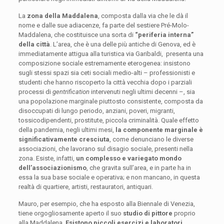
La
zona della Maddalena
, composta dalla via che le dà il
nome e dalle sue adiacenze, fa parte del sestiere Pré-Molo-
Maddalena, che costituisce una sorta di
“periferia interna”
della città
. L’area, che è una delle più antiche di Genova, ed è
immediatamente attigua alla turistica via Garibaldi, presenta una
composizione sociale estremamente eterogenea: insistono
sugli stessi spazi sia ceti sociali medio-alti – professionisti e
studenti che hanno riscoperto la città vecchia dopo i parziali
processi di
gentrification
intervenuti negli ultimi decenni –, sia
una popolazione marginale piuttosto consistente, composta da
disoccupati di lungo periodo, anziani, poveri, migranti,
tossicodipendenti, prostitute, piccola criminalità. Quale effetto
della pandemia, negli ultimi mesi,
la componente marginale è
significativamente cresciuta
, come denunciano le diverse
associazioni, che lavorano sul disagio sociale, presenti nella
zona. Esiste, infatti,
un complesso e variegato mondo
dell’associazionismo
, che gravita sull’area, e in parte ha in
essa la sua base sociale e operativa; e non mancano, in questa
realtà di quartiere, artisti, restauratori, antiquari.
Mauro, per esempio, che ha esposto alla Biennale di Venezia,
tiene orgogliosamente aperto il suo
studio di pittore
proprio
alla Maddalena.
Esistono piccoli esercizi e laboratori