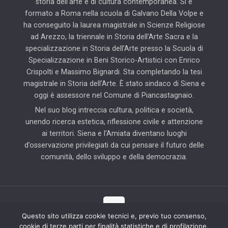
storia dell’arte e di cultura contemporanea. Si è
formato a Roma nella scuola di Galvano Della Volpe e
ha conseguito la laurea magistrale in Scienze Religiose
ad Arezzo, la triennale in Storia dell’Arte Sacra e la
specializzazione in Storia dell’Arte presso la Scuola di
Specializzazione in Beni Storico-Artistici con Enrico
Crispolti e Massimo Bignardi. Sta completando la tesi
magistrale in Storia dell’Arte. È stato sindaco di Siena e
oggi è assessore nel Comune di Piancastagnaio.
Nel suo blog intreccia cultura, politica e società,
unendo ricerca estetica, riflessione civile e attenzione
ai territori. Siena e l’Amiata diventano luoghi
d’osservazione privilegiati da cui pensare il futuro delle
comunità, dello sviluppo e della democrazia.
Questo sito utilizza cookie tecnici e, previo tuo consenso,
cookie di terze parti per finalità statistiche e di profilazione.
© 2025 Il Blog di Pierluigi Piccini | Tutti i diritti riservati | Partner