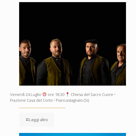
Venerdì 24 Luglio
ore 18.30
Chiesa del Sacro Cuore •
Frazione Casa del Corto • Piancastagnaio (Si)
Leggi altro