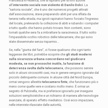
Francesca e Federica, che si ispirano per la loro azione
all’
intervento sociale non violento di
Danilo Dolci
. La
“sartoria sociale”, che è uno dei numerosi progetti attivati
dall’associazione, stava preparando abiti per una sfilata da
tenersi nella strada; ma ignoti rapinatori hanno forzato l’ingresso
del locale, prelevando la collezione di abiti e rubando i computer
e tutto quello che hanno potuto trovare. Non contenti, sono
tornati qualche sera fa a imbrattare la saracinesca. Il tutto sotto
l’impassibile occhio robotico delle telecamere, che qui sono
state disseminate senza risparmio…
Se, nella “giunta del fare”, ci fosse qualcuno che ogni tanto
leggesse dei libri, potrebbe scoprire che
gli studi moderni
sulla sicurezza urbana concordano nel giudicare
modesta, se non pressoché inutile, la funzione di
deterrenza svolta dalle telecamere
, che possono servire
solo in alcuni circoscritti casi, ma in genere vengono ignorate dal
piccolo delinquente comune. In alcune città del Nord Europa,
ormai vengono allestite
telecamere finte
, che funzionano più o
meno come quelle vere e costano molto meno. È ormai un
segreto di Pulcinella, ma si preferisce ignorarlo per inseguire
soluzioni semplicistiche e un richiamo di maniera alle tecnologie
avanzate, di sperato effetto mediatico. Così ecco impazzare,
nelle interviste rilasciate dalle autorità,