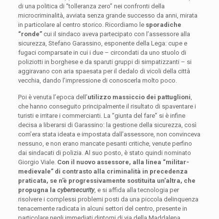
di una politica di “tolleranza zero” nei confronti della
microcriminalità, avviata senza grande successo da anni, mirata
in particolare al centro storico. Ricordiamo le
sporadiche
“ronde”
cui il sindaco aveva partecipato con l’assessore alla
sicurezza, Stefano Garassino, esponente della Lega: cupe e
fugaci comparsate in cui i due – circondati da uno stuolo di
poliziotti in borghese e da sparuti gruppi di simpatizzanti – si
aggiravano con aria spaesata per il dedalo di vicoli della città
vecchia, dando l’impressione di conoscerla molto poco.
Poi è venuta l’epoca dell’
utilizzo massiccio dei pattuglioni
,
che hanno conseguito principalmente il risultato di spaventare i
turisti e irritare i commercianti. La “giunta del fare” si è infine
decisa a liberarsi di Garassino: la gestione della sicurezza, così
com’era stata ideata e impostata dall’assessore, non convinceva
nessuno, e non erano mancate pesanti critiche, venute perfino
dai sindacati di polizia. Al suo posto, è stato quindi nominato
Giorgio Viale.
Con il nuovo assessore, alla linea “militar-
medievale” di contrasto alla criminalità in precedenza
praticata, se n’è progressivamente sostituita un’altra, che
propugna la
cybersecurity
, e si affida alla tecnologia per
risolvere i complessi problemi posti da una piccola delinquenza
tenacemente radicata in alcuni settori del centro, presente in
particolare negli immediati dintorni di via della Maddalena.