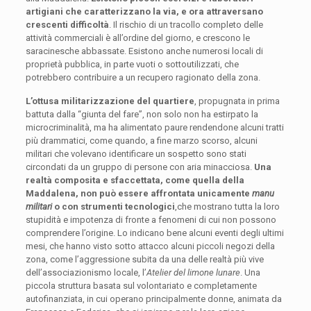
artigiani che caratterizzano la via, e ora attraversano
crescenti difficoltà
. Il rischio di un tracollo completo delle
attività commerciali è all’ordine del giorno, e crescono le
saracinesche abbassate. Esistono anche numerosi locali di
proprietà pubblica, in parte vuoti o sottoutilizzati, che
potrebbero contribuire a un recupero ragionato della zona.
L’ottusa militarizzazione del quartiere
, propugnata in prima
battuta dalla “giunta del fare”, non solo non ha estirpato la
microcriminalità, ma ha alimentato paure rendendone alcuni tratti
più drammatici, come quando, a fine marzo scorso, alcuni
militari che volevano identificare un sospetto sono stati
circondati da un gruppo di persone con aria minacciosa.
Una
realtà composita e sfaccettata, come quella della
Maddalena, non può essere affrontata unicamente
manu
militari
o con strumenti tecnologici
,che mostrano tutta la loro
stupidità e impotenza di fronte a fenomeni di cui non possono
comprendere l’origine. Lo indicano bene alcuni eventi degli ultimi
mesi, che hanno visto sotto attacco alcuni piccoli negozi della
zona, come l’aggressione subita da una delle realtà più vive
dell’associazionismo locale, l’
Atelier del limone lunare
. Una
piccola struttura basata sul volontariato e completamente
autofinanziata, in cui operano principalmente donne, animata da