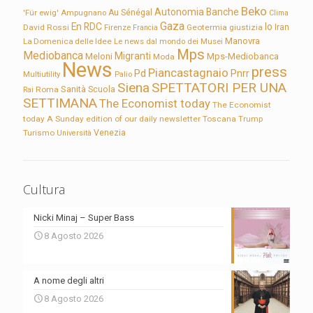
Beko
Autonomia
Banche
'Für ewig'
Ampugnano
Au Sénégal
Clima
Gaza
En RDC
Io
David Rossi
Firenze
Geotermia
giustizia
Iran
Francia
Manovra
La Domenica delle Idee
Le news dal mondo dei Musei
Mps
Mediobanca
Migranti
Meloni
Mps-Mediobanca
Moda
News
press
Piancastagnaio
Pd
Pnrr
Multiutility
Palio
Siena
SPETTATORI PER UNA
Sanità
Rai
Roma
Scuola
SETTIMANA
The Economist today
The Economist
today A Sunday edition of our daily newsletter
Toscana
Trump
Turismo
Venezia
Università
Cultura
Nicki Minaj – Super Bass
8 Agosto 2026
A nome degli altri
8 Agosto 2026