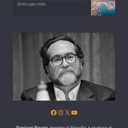
30 Luglio 2026
Facebook
Instagram
X
YouTube
Pierluigi Piccini
, laureato in Filosofia, è studioso di