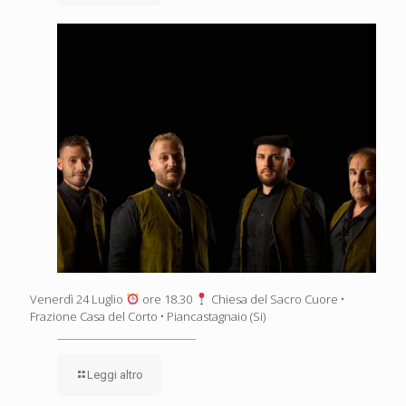
Venerdì 24 Luglio
ore 18.30
Chiesa del Sacro Cuore •
Frazione Casa del Corto • Piancastagnaio (Si)
Leggi altro