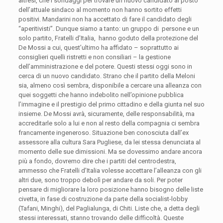
altresì, che i sondaggi per trovare un nuovo candidato al posto
dell’attuale sindaco al momento non hanno sortito effetti
positivi. Mandarini non ha accettato di fare il candidato degli
“aperitivisti”. Dunque siamo a tanto: un gruppo di persone e un
solo partito, Fratelli d’Italia, hanno goduto della protezione del
De Mossi a cui, quest’ultimo ha affidato – soprattutto ai
consiglieri quelli ristretti e non consiliari – la gestione
dell’amministrazione e del potere. Questi stessi oggi sono in
cerca di un nuovo candidato. Strano che il partito della Meloni
sia, almeno così sembra, disponibile a cercare una alleanza con
quei soggetti che hanno indebolito nell’opinione pubblica
l’immagine e il prestigio del primo cittadino e della giunta nel suo
insieme. De Mossi avrà, sicuramente, delle responsabilità, ma
accreditarle solo a lui e non al resto della compagnia ci sembra
francamente ingeneroso. Situazione ben conosciuta dall’ex
assessore alla cultura Sara Pugliese, da lei stessa denunciata al
momento delle sue dimissioni. Ma se dovessimo andare ancora
più a fondo, dovremo dire che i partiti del centrodestra,
ammesso che Fratelli d’Italia volesse accettare l’alleanza con gli
altri due, sono troppo debolì per andare da soli. Per poter
pensare di migliorare la loro posizione hanno bisogno delle liste
civetta, in fase di costruzione da parte della socialist-lobby
(Tafani, Minghi), del Paglialunga, di Chiti. Liste che, a detta degli
stessi interessati, stanno trovando delle difficoltà. Queste