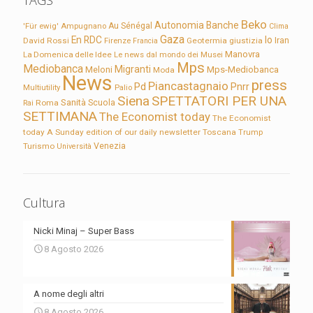
TAGS
Beko
Autonomia
Banche
'Für ewig'
Ampugnano
Au Sénégal
Clima
Gaza
En RDC
Io
David Rossi
Firenze
Geotermia
giustizia
Iran
Francia
Manovra
La Domenica delle Idee
Le news dal mondo dei Musei
Mps
Mediobanca
Migranti
Meloni
Mps-Mediobanca
Moda
News
press
Piancastagnaio
Pd
Pnrr
Multiutility
Palio
Siena
SPETTATORI PER UNA
Sanità
Rai
Roma
Scuola
SETTIMANA
The Economist today
The Economist
today A Sunday edition of our daily newsletter
Toscana
Trump
Turismo
Venezia
Università
Cultura
Nicki Minaj – Super Bass
8 Agosto 2026
A nome degli altri
8 Agosto 2026