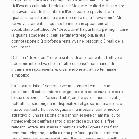
dell’evento culturale.
I fedeli delle Messe e i cultori delle mostre
si stavano dando il cambio nell’occupare lo spazio che in
qualsiasi società umana viene detenuto dalla “devozione”. Mi
servo volutamente di questo termine che appartiene al
vocabolario cattolico. Se “devozione” ha pur finito per significare
la qualità scadente di certi sentimenti religiosi, la sua
connotazione più profonda resta viva nei bisogni più reali della
vita umana.
Definirei “devozione” quella sintesi di orientamento affettivo e
adesione intellettiva che un “fatto di senso” non manca di
incarnare e rappresentare, divenendone attrattivo terminale
simbolico.
La “cosa artistica” sembra aver mantenuto ferma la sua
posizione di
catalizzatore designato
della coscienza che cerca
le sue devozioni. L’“opera d’arte”, anche quella musealizzata,
sottratta al suo originario dispositivo religioso, isolata nel suo
nuovo contesto fruitivo, seguita a manifestarsi come nucleo
attrattivo di una relazione che per non essere chiamata “culto”
richiederebbe perifrasi tanto dispendiose quanto alla fine
reticenti. Attiva una stessa dinamica anche l’opera nata fuori
contesto religioso, quella a tema profano, quella di ambiente
ormai secolare, eppure sintomo di quella eccedenza significante