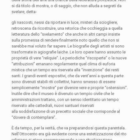
si dà titolo di mostra, o di saggio, che non alluda a
segreti
da
svelare, detta-
gli
nascosti,
nessi da riportare in luce,
misteri
da sciogliere,
retroscena da ricostruire, una retorica che occhieggia a quella
letteratura dello “svelamento” che anche in altri campi insiste
sulla promessa di rendere finalmente noto quello che non si
sarebbe mai voluto far sapere. Le biografie degli artisti si sono
trasformate in agiografie laiche. Le loro opere hanno assunto le
proprietà di vere “reliquie”. Le periodiche “riscoperte” o le nuove
“attribuzioni”
emanano regolarmente quel clima di euforia
mistica che un tempo era riservata alla “invenzione” dei resti
santi. I grandi eventi espositivi, che da vent’anni a questa parte
sono divenuti stabili riti collettivi, hanno smesso di essere
semplicemente “mostre” per divenire vere e proprie “ostensioni”.
Inutile dire che il museo è divenuto un tempio civile che le
amministrazioni trattano, con un senso identitario un tempo
riservato alle cattedrali, nuovi santuari riservati
alla
soddisfazione di un precetto sociale che corrisponde al
“dovere di contemplare”.
È da tempo, per la verità, che va preparandosi questa parentela.
Nell’Ottocento era già evidente come una
estetizzazione del rito
religioso
si stava accompagnando a una
ritualizzazione