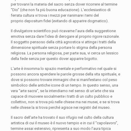
per trovarvi la materia del sacro senza dover ricorrere al termine
“Dio” (che non fa più buona educazione). L’ecclesiastico di
ferrata cultura vi trova i mezzi per rianimare i temi del
proprio
depositum fidei
(evitando di apparire dogmatico).
Il divulgatore scientifico può ricavarne l’aura della suggestione
emotiva senza dare l’idea di derogare al proprio rigore razionale.
Il soggetto pensoso della città agnostica vi attinge i tratti della
dimensione spirituale senza portare lo stigma della persona
religiosa. La persona religiosa, per parte sua, vi cerca un lessico
della fede senza per questo dover apparire bigotto.
L’arte è insomma lo spazio mentale e performativo nel quale si
possono ancora spendere le parole grosse della vita spirituale, e
dove si possono trovare immagini che si manifestano col peso
simbolico delle antiche icone di un tempo. In questo senso, una
vera “arte sacra”, se la intendiamo nel senso di un’arte che sia
capace di muovere socialmente i tratti di un culto pubblico e
collettivo, non si trova più nelle chiese ma nei musei, e se si trova
nelle chiese la si trova perché agisce nei registri del museo.
Il sacro dell’arte ha trovato il suo rifugio nel culto della cultura
artistica di cui il museo è il nuovo tempio e in cui il “capolavoro”,
termine assai estensivo, ripresenta a suo modo l’aura tipica