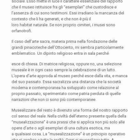
sociale. Esso mette in luce il carattere essenziale del rapporto
che il museo istituisce fra gli “esemplari” che custodisce
e
l’assenza di cui sono testimoni. Essi irradiano la mancanza del
contesto che li ha generati, e che non è più il
loro
habitat
naturale. Se non proprio cimiteri, i musei sono
orfanotrofi.
Il caso dell’arte sacra, materia prima nella fondazione delle
grandi pinacoteche dell’Ottocento, mi sembra particolarmente
emblematico. Un dipinto religioso
entra in sala
perché
esce di chiesa.
Di matrice religiosa, oppure no, una selezione
museale è in ogni caso sempre la celebrazione di un lutto.
L’opera d’arte
approda al museo
perché
esce dalla vita,
e manca
del suo passato. Essa sacralizza una distanza che la società
moderna e contemporanea ha sviluppato come relazione al
proprio passato, sperimentato
come patria perduta di quelle
narrazioni che non ci sono più contemporanee.
Musealizzare del resto è divenuto una forma del nostro rapporto
col senso del reale. Nella civiltà dell’eterno presente quella della
“musealizzazione” è una prassi che si applica non più solo alle
opere d’arte o agli esemplari di una cultura esotica, ma
a
qualsiasi cosa.
La “musealizzazione” è un principio operativo
che si applica a tutta la realtà. Oggi si musealizza tutto. A