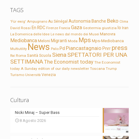
TAGS
Beko
Autonomia
Banche
'Für ewig'
Ampugnano
Au Sénégal
Clima
Gaza
En RDC
Io
David Rossi
Firenze
Geotermia
giustizia
Iran
Francia
Manovra
La Domenica delle Idee
Le news dal mondo dei Musei
Mps
Mediobanca
Migranti
Meloni
Mps-Mediobanca
Moda
News
press
Piancastagnaio
Pd
Pnrr
Multiutility
Palio
Siena
SPETTATORI PER UNA
Sanità
Rai
Roma
Scuola
SETTIMANA
The Economist today
The Economist
today A Sunday edition of our daily newsletter
Toscana
Trump
Turismo
Venezia
Università
Cultura
Nicki Minaj – Super Bass
8 Agosto 2026