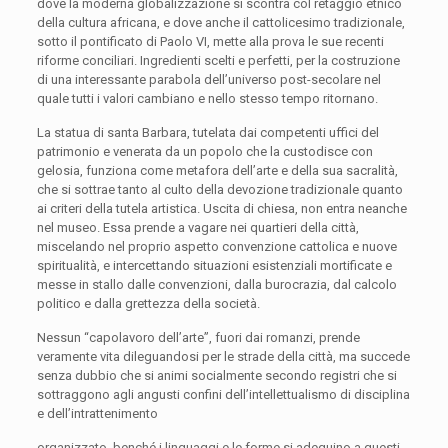
dove la moderna globalizzazione si scontra col retaggio etnico
della cultura africana, e dove anche il cattolicesimo tradizionale,
sotto il pontificato di Paolo VI, mette alla prova le sue recenti
riforme conciliari. Ingredienti scelti e perfetti, per la costruzione
di una interessante parabola dell’universo post-secolare nel
quale tutti i valori cambiano e nello stesso tempo ritornano.
La statua di santa Barbara, tutelata dai competenti uffici del
patrimonio e venerata da un popolo che la custodisce con
gelosia, funziona come metafora dell’arte e della sua sacralità,
che si sottrae tanto al culto della devozione tradizionale quanto
ai criteri della tutela artistica. Uscita di chiesa, non entra neanche
nel museo. Essa prende a vagare nei quartieri della città,
miscelando nel proprio aspetto convenzione cattolica e nuove
spiritualità, e intercettando situazioni esistenziali mortificate e
messe in stallo dalle convenzioni, dalla burocrazia, dal calcolo
politico e dalla grettezza della società.
Nessun “capolavoro dell’arte”, fuori dai romanzi, prende
veramente vita dileguandosi per le strade della città, ma succede
senza dubbio che si animi socialmente secondo registri che si
sottraggono
agli angusti confini dell’intellettualismo di disciplina
e dell’intrattenimento
organizzato, benché i linguaggi e le forme si adeguino a questi