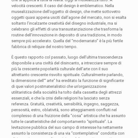
velocità crescenti. Il caso del design è emblematico. Nella
musealizzazione dell’oggetto di design, che mette sottovetro
oggetti quasi appena usciti dall’agone del mercato, non si esalta
soltanto l’incalzante creatività del disegno industriale, ma si
celebrano gli effetti di una transustanziazione che trasforma la
routine dell’innovazione in deposito di una tradizione, in modo
sempre più accelerato. Quella del “modernariato” è la più fertile
fabbrica di reliquie del nostro tempo.
È questo rapporto col passato, luogo dell’ultima trascendenza
disponibile a una civiltà del disincanto, a intrecciare sempre di
più la crescente popolarità culturale dell’arte con il suo
altrettanto crescente risvolto spirituale. Culturalmente parlando,
la dimensione dell’“ arte” ha ereditato la funzione di significante
di quei valori postmaterialistici che un’organizzazione
utilitaristica della socialità ha tolto dalla cassetta degli attrezzi
essenziali, e che la crisi delle religioni ha lasciato senza
referenza. Gratuità, creatività, sensibilità, ingegno, saggezza,
pensosità, estro, oblatività, sono atteggiamenti confluiti nel
complesso di una fruizione della “cosa” artistica che ha assunto
tutte le caratteristiche del comportamento “spirituale”. La
levitazione pubblica del suo campo di interesse ha nettamente
assunto la consistenza di una via “contemplativa” condotta con