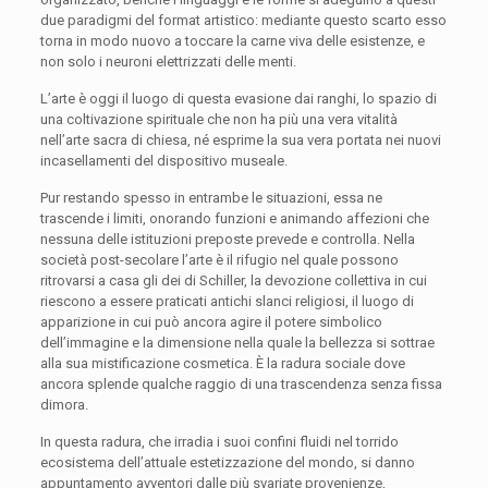
due paradigmi del format artistico: mediante questo scarto esso
torna in modo nuovo a toccare la carne viva delle esistenze, e
non solo i neuroni elettrizzati delle menti.
L’arte è oggi il luogo di questa evasione dai ranghi, lo spazio di
una coltivazione spirituale che non ha più una vera vitalità
nell’arte sacra di chiesa, né esprime la sua vera portata nei nuovi
incasellamenti del dispositivo museale.
Pur restando spesso in entrambe le situazioni, essa ne
trascende i limiti, onorando funzioni e animando affezioni che
nessuna delle istituzioni preposte prevede e controlla. Nella
società post-secolare l’arte è il rifugio nel quale possono
ritrovarsi a casa gli dei di Schiller, la devozione collettiva in cui
riescono a essere praticati antichi slanci religiosi, il luogo di
apparizione in cui può ancora agire il potere simbolico
dell’immagine e la dimensione nella quale la bellezza si sottrae
alla sua mistificazione cosmetica. È la radura sociale dove
ancora splende qualche raggio di una trascendenza senza fissa
dimora.
In questa radura, che irradia i suoi confini fluidi nel torrido
ecosistema dell’attuale estetizzazione del mondo, si danno
appuntamento avventori dalle più svariate provenienze,