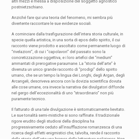
altri mezzi e messa a disposizione del soggetto agnostico
postnietzschiano.
Anziché fare qui una teoria del fenomeno, mi sembra più
divertente raccontare le sue evidenze sociali.
A cominciare dalla trasfigurazione dell’intera storia culturale, in
specie quella artistica, in una sorta di
epos
dello spirito, il cui
racconto viene prodotto e ascoltato come permanente luogo di
“rivelazioni”, di cui i “capolavori” del passato sono la
concretizzazione
oggettiva, e i loro artefici dei “medium”
ammantati di prerogative paraumane. La “storia dell’arte” è
divenuta un unico grande racconto di “prodigi” dello spirito
umano, che se un tempo la lingua dei Longhi, degli Argan, degli
Arcangeli, descriveva ancora con la dovizia scientifica dovuta
alle cose umane, ora invece la narrativa dei divulgatori diffonde
nel gergo dell’eccezionalità di uno “straordinario” non più
puramente tecnico.
Il fatturato di una tale divulgazione è sintomaticamente lievitato.
Le sue tonalità semi-mistiche si sono raffinate. Il tradizionale
rigore erudito degli studiosi della disciplina ha
progressivamente ceduto all’insufflazione romanzesca di una
ricerca degli effetti enigmistici che, talvolta, rende il racconto
della storia dell’arte una branca della letteratura poliziesca. Non