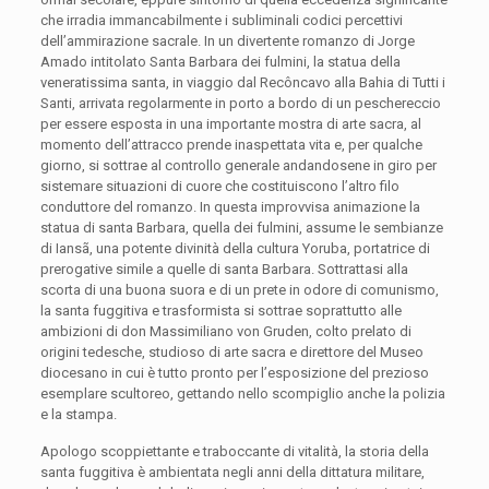
che irradia immancabilmente i subliminali codici percettivi
dell’ammirazione
sacrale.
In un divertente romanzo di Jorge
Amado intitolato
Santa Barbara dei fulmini,
la statua della
veneratissima santa, in viaggio dal Recôncavo alla Bahia di Tutti
i
Santi, arrivata regolarmente in porto a bordo di un peschereccio
per essere esposta in una importante mostra di arte sacra, al
momento dell’attracco prende inaspettata vita e, per qualche
giorno, si sottrae al controllo generale andandosene in giro per
sistemare situazioni di cuore che costituiscono l’altro filo
conduttore del romanzo. In questa improvvisa animazione la
statua di santa Barbara, quella dei fulmini, assume le sembianze
di Iansã, una potente divinità della cultura Yoruba, portatrice di
prerogative simile a quelle di santa Barbara. Sottrattasi alla
scorta di una buona suora e di un prete in odore di comunismo,
la santa fuggitiva e trasformista si sottrae soprattutto alle
ambizioni di don Massimiliano von Gruden, colto prelato di
origini tedesche, studioso di arte sacra e direttore del Museo
diocesano in cui è tutto pronto per l’esposizione del prezioso
esemplare scultoreo, gettando nello scompiglio anche la polizia
e la stampa.
Apologo scoppiettante e traboccante di vitalità, la storia della
santa fuggitiva è ambientata negli anni della dittatura militare,