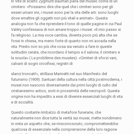
In
Vite di scarto
Zygmunt Bauman parla del museo come di un
cimitero: «Possiamo dire che quel che i cimiteri sono per gli
esseri umani vivi, i musei sono per la vita delle arti: sono luoghi
dove smaltire gli oggetti non più vitali e animati». Questa
analogia non fa che riprendere il tono di quelle pagine in cui Paul
Valéry confessava di non amare troppo i musei: «Il mio passo si
fa religioso. La mia voce cambia, diventa poco più alta che se
fossi in chiesa, ma meno forte di quanto non mi accada nella
vita. Presto non so più che cosa sia venuto a fare in queste
solitudini cerate, che ricordano il tempio e il salone, il cimitero e
la scuola» (
Le problème des musées).
«Cimiteri di sforzi vani,
calvarii di sogni crocifissi, registri di
slanci troncati!», strillava Marinetti nel suo
Manifesto del
futurismo
(1909). Santuari della cultura nella città postmoderna, i
musei non nascono diversamente dai primi luoghi di culto del
cristianesimo antico, sorti in prossimità delle necropoli. Questa
origine non ha impedito a essi di divenire essenziali luoghi di vita
e di socialità.
Questo costante rimbalzo di metafore funerarie, che
naturalmente non dice tutta la verità sui musei, mette nondimeno
in vista un aspetto che, se misconosciuto, comprometterebbe
qualcosa di essenziale nella comprensione della loro ragione