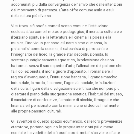
accomunati più dalla convergenza dell’arrivo che dalle intenzioni
del movimento di partenza. L’arte offre comune asilo a esuli
della natura più diversa.
Vi si trova la filosofia come il senso comune, l’istituzione
ecclesiastica come il metodo pedagogico, il mercato culturale e
il terziario spirituale, la letteratura e il cinema, la poesia e la
musica, l’individuo pensoso e il narcisismo di massa, la
psicanalisi come la scienza, il catechista di parrocchia e
l’insegnante del liceo, la grande star decostruzionista, lo
scrittore puntigliosamente agnostico, la televisione che non
ha
format
senza il suo esperto d’arte, l’allenatore del pallone che
fa il collezionista, il monsignore d’apparato, il romanziere, il
regista d’avanguardia, l’istituzione bancaria, il grande marchio
industriale, la moda, il carcere, l’agenzia sociale, le istituzioni
della cura, il guru della divulgazione scientifica che non
può più
disertare il piano della suggestione estetica, l’habitué del museo,
il cacciatore di conferenze, l’amatore di nicchia, il magnate che
finanzia e il pensionato con la
minima che si dedica finalmente
alle proprie passioni culturali.
Gli avventori di questo spazio ecumenico, dalle loro provenienze
eterotope, portano ognuno le proprie intenzioni più o meno
esplicite. La
vedette
della filosofia post-metafisica viene all’arte