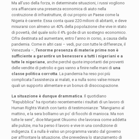
Ma all’uso della forza, in determinate situazioni, i russi vogliono
ora affiancare una presenza economica di aiuto nella
costruzione di infrastrutture, di cui proprio un Paese come la
Nigeria è carente. Essa conta quasi 220 milioni di abitanti, e deve
misurarsi con almeno un 40% della popolazione che vive in stato
di povertà, del quale solo il 4% gode di un sostegno economico.
Cifra destinata ad aumentare, entro l’anno in corso, a causa della
pandemia. Come in altri casi – vedi, pur con tutte le differenze, il
Venezuela –,
l’enorme presenza di materie prime non è
sufficiente a garantire un benessere a tutti i nigeriani e a
tutte le nigeriane
, anche perché quote importanti dei proventi
delle vendite di petrolio e gas vanno a finire nelle mani di
una
classe politica corrotta
. La pandemia ha reso poi più
complicata l’assistenza ai malati, e a nulla sono valse misure
quali un supporto alimentare e un bonus di disoccupazione.
La situazione è dunque drammatica
. Il quotidiano
“Repubblica” ha riportato recentemente i risultati di un lavoro di
Human Rights Watch con tanto di testimonianze: “Mangiamo al
mattino, e la sera bolliamo un po’ di fiocchi di manioca. Ma non
tutte le sere”, dice Margaret Okuomo che lavorava come addetta
alle pulizie, ma ha perso il lavoro e vive in una condizione di
indigenza. E a nulla è valso un programma varato dal governo
per affrontare la situazione, che prevedeva lo stanziamento di