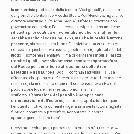
In un’intervista pubblicata dalla testata “Voci globali”, realizzata
dal giornalista britannico Freddie Stuart, Ken Henshaw, nigeriano,
direttore esecutivo di “We the People”, un’organizzazione non
governativa con sede a Port Harcourt, in Nigeria, riassume bene
i
disastri provocati da un colonialismo che formalmente
sarebbe uscito di scena nel 1960, ma che in realtà è tuttora
presente
, sia pure in altra forma. “L’obiettivo non era quello di
concedere questa nuova risorsa (il petrolio,
ndr
) agli abitanti del
luogo – sottolinea Henshaw –, ma di delineare
i modi e i mezzi
tramite i quali il petrolio potesse essere trasportato fuori
dal Paese per contribuire all’economia della Gran
Bretagna e dell’Europa
. Oggi – continua l’attivista – si usa
affermare che, prima di definire qualsiasi progetto di estrazione
di risorse, sia necessario ottenere il consenso preventivo della
popolazione locale; nella realtà, ciò non si è mai
verificato.
L’estrazione del petrolio è sempre stata
un’imposizione dall’esterno
, contro le popolazioni indigene.
Per questo motivo, la comunità nigeriana si sente tuttora tagliata
fuori dal commercio petrolifero, nonostante le risorse
appartengano alla loro terra”.
Dicevamo degli Ogoni, i più vessati da questo sfruttamento. A
difenderli fu, alla fine del secolo scorso, lo scrittore e poeta Ken