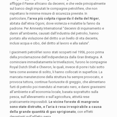
affligge il Paese africano da decenni, e che vede principalmente
sul banco degli imputati le compagnie petrolifere, che non
rispettano le minime misure di sicurezza previste. In
particolare,
l’area più colpita riguarda il delta del Niger
,
abitata dall’etnia Ogoni, dove violenza e malattie la fanno da
padrone. Per Amnesty International “decenni di inquinamento e
danni all’ambiente, causati dall’industria del petrolio, hanno
portato alla violazione del diritto a un livello di vita decente,
inclusi acqua e cibo, del diritto al lavoro e alla salute”.
I giacimenti petroliferi sono stati scoperti nel 1956, poco prima
della proclamazione dell’indipendenza dalla Gran Bretagna. A
cominciare immediatamente le trivellazioni, furono le compagnie
Royal Dutch Shell e Chevron, le quali, invece di porre i tubi sotto
terra come avviene di solito, li hanno collocati in superficie. La
mancata manutenzione della struttura ha sempre provocato, e
provoca tuttora, continue fuoriuscite di greggio, che alimentano
furti di petrolio poi rivenduto al mercato nero, e danni gravissimi
all’ambiente e all’economia locale, basata soprattutto sulla
pesca, sull’allevamento e sull’agricoltura, attività rese
praticamente impossibili.
Le vicine foreste di mangrovie
sono state distrutte, e l’aria è resa irrespirabile a causa
della grande quantità di gas sprigionato
, con effetti
devastanti sull’effetto serra.