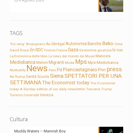
4 Agosto 2026
TAGS
Beko
Autonomia
Banche
'Für ewig'
Ampugnano
Au Sénégal
Clima
Gaza
En RDC
Io
David Rossi
Firenze
Geotermia
giustizia
Iran
Francia
Manovra
La Domenica delle Idee
Le news dal mondo dei Musei
Mps
Mediobanca
Migranti
Meloni
Mps-Mediobanca
Moda
News
press
Piancastagnaio
Pd
Pnrr
Multiutility
Palio
Siena
SPETTATORI PER UNA
Sanità
Rai
Roma
Scuola
SETTIMANA
The Economist today
The Economist
today A Sunday edition of our daily newsletter
Toscana
Trump
Turismo
Venezia
Università
Cultura
Muddy Waters – Mannish Boy