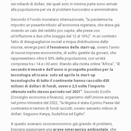
sei miliardi di dollari, dei quali solo in minima parte sono arrivati
alla popolazione per via di problemi burocratici e amministrativi.
Secondo il Fondo monetario internazionale, “la pandemia ha
imposto un pesante tributo all’economia nigeriana, che stava già
vivendo un calo del reddito pro capite, alle prese con
un’inflazione a due cifre (viaggia dal 12 al 16%)”. In un contesto
fatto di disuguaglianze sociali e iniqua distribuzione delle
risorse, emerge però
il fenomeno delle start-up
, ovvero l’avvio
di nuove imprese economiche, di solito gestite da giovani, che
rappresentano oltre il 50% della popolazione, con un’età
compresa tra i 14 e i 30 anni. Stando alla rivista online “Africa”, “
il
secondo trimestre dell’anno si prospetta positivo per la
tecnologia africana: solo ad aprile le start-up
tecnologiche di tutto il continente hanno raccolto 430
milioni di dollari di fondi, ovvero 2,5 volte l’importo
ottenuto nello stesso periodo nel 2021”.
Secondo Ecofin
(Consiglio economia e finanza), organismo dell’Unione europea,
nel primo trimestre del 2022, “la Nigeria è stata il primo Paese del
continente in termini di fondi raccolti, ovvero seicento milioni di
dollari. Seguono Kenya, Sudafrica ed Egitto”.
A questo scenario socioeconomico già gravido di problemi,
bisogna aggiungere una
grave emergenza ambientale
, che