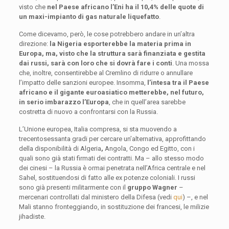
visto che
n
el Paese africano l’Eni ha il 10,4% delle quote di
un maxi-impianto di gas naturale liquefatto
.
Come dicevamo, però, le cose potrebbero andare in un’altra
direzione:
la Nigeria esporterebbe la materia prima in
Europa, ma, visto che la struttura sarà finanziata e gestita
dai russi, sarà con loro che si dovrà fare i conti
. Una mossa
che, inoltre, consentirebbe al Cremlino di ridurre o annullare
l’impatto delle sanzioni europee. Insomma,
l’intesa tra il Paese
africano e il gigante euroasiatico metterebbe, nel futuro,
in serio imbarazzo l’Europa
, che in quell’area sarebbe
costretta di nuovo a confrontarsi con la Russia.
L’Unione europea, Italia compresa, si sta muovendo a
trecentosessanta gradi per cercare un’alternativa, approfittando
della disponibilità di Algeria
,
Angola, Congo ed Egitto, con i
quali sono già stati firmati dei contratti. Ma – allo stesso modo
dei cinesi – la Russia è ormai penetrata nell’Africa centrale e nel
Sahel, sostituendosi di fatto alle ex potenze coloniali. I russi
sono già presenti militarmente con il
gruppo Wagner
–
mercenari controllati dal ministero della Difesa (vedi
qui
) –, e nel
Mali stanno fronteggiando, in sostituzione dei francesi, le milizie
jihadiste.