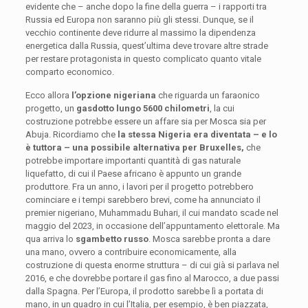
evidente che – anche dopo la fine della guerra – i rapporti tra
Russia ed Europa non saranno più gli stessi. Dunque, se il
vecchio continente deve ridurre al massimo la dipendenza
energetica dalla Russia, quest’ultima deve trovare altre strade
per restare protagonista in questo complicato quanto vitale
comparto economico.
Ecco allora
l’opzione nigeriana
che riguarda un faraonico
progetto, un
gasdotto lungo 5600 chilometri
, la cui
costruzione potrebbe essere un affare sia per Mosca sia per
Abuja. Ricordiamo che
la stessa Nigeria era diventata – e lo
è tuttora –
una possibile alternativa per Bruxelles,
che
potrebbe importare importanti quantità di gas naturale
liquefatto, di cui il Paese africano è appunto un grande
produttore. Fra un anno, i lavori per il progetto potrebbero
cominciare e i tempi sarebbero brevi, come ha annunciato il
premier nigeriano, Muhammadu Buhari, il cui mandato scade nel
maggio del 2023, in occasione dell’appuntamento elettorale. Ma
qua arriva lo
sgambetto russo
. Mosca sarebbe pronta a dare
una mano, ovvero a contribuire economicamente, alla
costruzione di questa enorme struttura – di cui già si parlava nel
2016, e che dovrebbe portare il gas fino al Marocco, a due passi
dalla Spagna. Per l’Europa, il prodotto sarebbe lì a portata di
mano, in un quadro in cui l’Italia, per esempio, è ben piazzata,