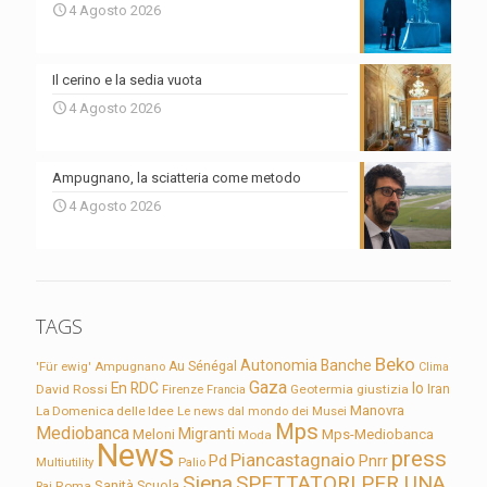
4 Agosto 2026
Il cerino e la sedia vuota
4 Agosto 2026
Ampugnano, la sciatteria come metodo
4 Agosto 2026
TAGS
Beko
Autonomia
Banche
'Für ewig'
Ampugnano
Au Sénégal
Clima
Gaza
En RDC
Io
David Rossi
Firenze
Geotermia
giustizia
Iran
Francia
Manovra
La Domenica delle Idee
Le news dal mondo dei Musei
Mps
Mediobanca
Migranti
Meloni
Mps-Mediobanca
Moda
News
press
Piancastagnaio
Pd
Pnrr
Multiutility
Palio
Siena
SPETTATORI PER UNA
Sanità
Rai
Roma
Scuola