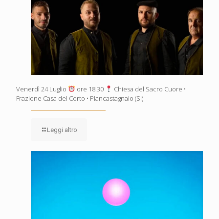
Venerdì 24 Luglio
ore 18.30
Chiesa del Sacro Cuore •
Frazione Casa del Corto • Piancastagnaio (Si)
Leggi altro