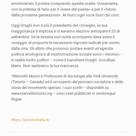
amministrato il potere compiendo queste scelte. Ovviamente,
con la pretesa di farlo per il «bene del paese» e per il «futuro
delle prossime generazioni». Al muro ogni voce fuori dal coro.
Oggi Draghi non è più il presidente del consiglio, la sua
maggioranza è implosa e ci saranno elezioni anticipate il 25 di
settembre. Se la sinistra non vuole scomparire deve avere il
coraggio di proporre le necessarie risposte radicali per uscire
dalla crisi. Gli ultimi che possono portare avanti un’agenda
politica ecologica e di trasformazione sociale sono i «tecnici» –
in realtà molto politici – come il banchiere Draghi. Goodbye
Mario. Non sentiremo la tua mancanza.
*
Marcello Musto è Professore di Sociologia alla York University
(Toronto – Canada) ed è un esperto del pensiero socialista e della
storia del movimento operaio. I suoi scritti – disponibili su
www.marcellomusto.org – sono stati pubblicati in venticinque
lingue
https://jacobinitalia.it/