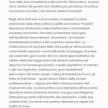
fuori delle sue competenze e del controllo democratico, al punto
che il cambio dei governi non modifica più gli indirizzi di politica
economica e sociale. Essi devono essere immutabili.
Negli ultimi trent’anni si è proceduto a trasferire il potere
decisionale dalla sfera politica a quella economica. Possibili
decisioni politiche sono state trasformate in incontestabili
imperativi economici, che sotto la maschera ideologica
dell’apoliticità nascondevano, al contrario, un impianto
eminentemente politico e dal contenuto reazionario. La
ridislocazione di una parte della sfera politica nell’economia,
come ambito separato e immodificabile, il passaggio di potere
dai parlamenti (già svuotati del loro valore rappresentativo da
sistemi elettorali maggioritari e da revisioni autoritarie del
rapporto tra il potere governativo e quello legislativo) al mercato
e alle sue oligarchie, costituiscono gravi impedimenti
democratici del nostro tempo. I rating di Standard & Poor’s, gli
indici di Wall Street – questi enormi feticci della società
contemporanea – valgono più della volontà popolare. Nel
migliore dei casi, il potere politico può intervenire nell’economia
(talvolta le classi dominanti ne hanno bisogno per mitigare le
distruzioni prodotte dall’anarchia del capitalismo e dalle sue
violente crisi), ma senza mai poterne ridiscutere le regole e le
scelte di fondo.