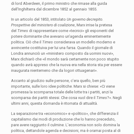
di lord Aberdeen, il primo ministro che rimase alla guida
dell’Inghilterra dal dicembre 1852 al gennaio 1855.
In un articolo del 1853, intitolato
Un governo decrepito.
Prospettive del ministero di coalizione
, Marx irrise la pretesa
del
Times
di rappresentare come «tecnici» gli esponenti del
potere dominante che avevano un’agenda eminentemente
politica. Ciò che il
Times
considerava un modello moderno e
avvincente costituiva per lui una farsa. Quando il giornale di
Londra annunciò un «ministero composto da uomini nuovi»,
Marx dichiarò che «il mondo sarà certamente non poco stupito
quando avrà appreso che la nuova era nella storia sta per essere
inaugurata nientemeno che da logori ottuagenari».
Accanto al giudizio sulle persone, c’era quello, ben più
importante, sulle loro idee politiche. Marx si chiese: «Ci viene
promessa la scomparsa totale delle lotte tra i partiti, anzi la
scomparsa dei partiti stessi. Che cosa vuol dire il
Times
?». Negli
ultimi anni, questa domanda è ritornata di attualità.
La separazione tra «economico» e «politico», che differenzia il
capitalismo dai modi di produzione che lo hanno preceduto,
pare avere raggiunto il culmine. L’economia non solo domina la
politica, dettandole agenda e decisioni, ma è oramai posta al di