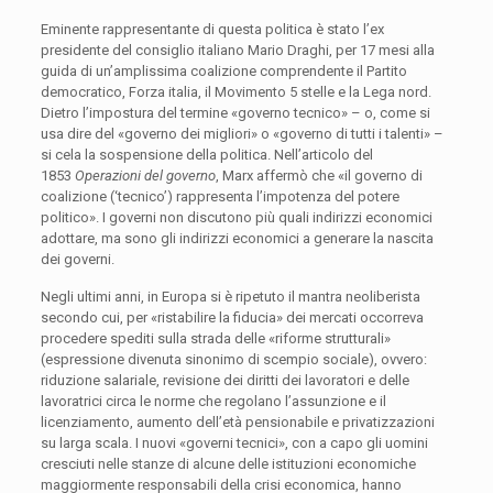
Eminente rappresentante di questa politica è stato l’ex
presidente del consiglio italiano Mario Draghi, per 17 mesi alla
guida di un’amplissima coalizione comprendente il Partito
democratico, Forza italia, il Movimento 5 stelle e la Lega nord.
Dietro l’impostura del termine «governo tecnico» – o, come si
usa dire del «governo dei migliori» o «governo di tutti i talenti» –
si cela la sospensione della politica. Nell’articolo del
1853
Operazioni del governo
, Marx affermò che «il governo di
coalizione (‘tecnico’) rappresenta l’impotenza del potere
politico». I governi non discutono più quali indirizzi economici
adottare, ma sono gli indirizzi economici a generare la nascita
dei governi.
Negli ultimi anni, in Europa si è ripetuto il mantra neoliberista
secondo cui, per «ristabilire la fiducia» dei mercati occorreva
procedere spediti sulla strada delle «riforme strutturali»
(espressione divenuta sinonimo di scempio sociale), ovvero:
riduzione salariale, revisione dei diritti dei lavoratori e delle
lavoratrici circa le norme che regolano l’assunzione e il
licenziamento, aumento dell’età pensionabile e privatizzazioni
su larga scala. I nuovi «governi tecnici», con a capo gli uomini
cresciuti nelle stanze di alcune delle istituzioni economiche
maggiormente responsabili della crisi economica, hanno