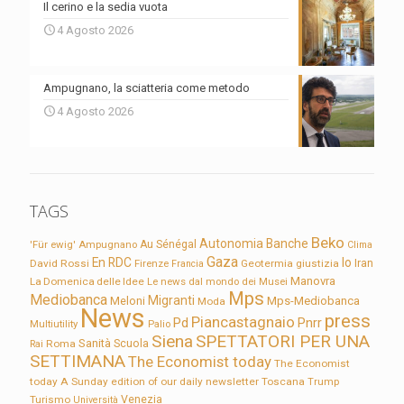
Il cerino e la sedia vuota
4 Agosto 2026
Ampugnano, la sciatteria come metodo
4 Agosto 2026
TAGS
Beko
Autonomia
Banche
'Für ewig'
Ampugnano
Au Sénégal
Clima
Gaza
En RDC
Io
David Rossi
Firenze
Geotermia
giustizia
Iran
Francia
Manovra
La Domenica delle Idee
Le news dal mondo dei Musei
Mps
Mediobanca
Migranti
Meloni
Mps-Mediobanca
Moda
News
press
Piancastagnaio
Pd
Pnrr
Multiutility
Palio
Siena
SPETTATORI PER UNA
Sanità
Rai
Roma
Scuola
SETTIMANA
The Economist today
The Economist
today A Sunday edition of our daily newsletter
Toscana
Trump
Turismo
Venezia
Università