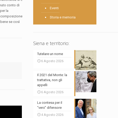
enuto conto di
Eventi
per la
lla composizione
Storia e memoria
a bene se così
Siena e territorio:
Tutelare un nome
6 Agosto 2026
Il 2021 del Monte: la
trattativa, non gli
appelli
6 Agosto 2026
La contesa per il
“vero” difensore
4 Agosto 2026