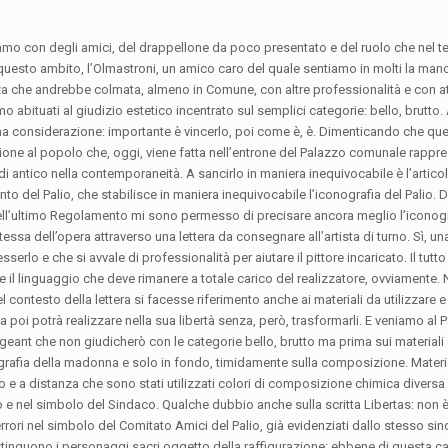
amo con degli amici, del drappellone da poco presentato e del ruolo che nel 
 questo ambito, l’Olmastroni, un amico caro del quale sentiamo in molti la man
 che andrebbe colmata, almeno in Comune, con altre professionalità e con att
o abituati al giudizio estetico incentrato sul semplici categorie: bello, brutto. 
 considerazione: importante è vincerlo, poi come è, è. Dimenticando che que
one al popolo che, oggi, viene fatta nell’entrone del Palazzo comunale rappr
i antico nella contemporaneità. A sancirlo in maniera inequivocabile è l’artico
o del Palio, che stabilisce in maniera inequivocabile l’iconografia del Palio. D
ell’ultimo Regolamento mi sono permesso di precisare ancora meglio l’iconogr
stessa dell’opera attraverso una lettera da consegnare all’artista di turno. Sì, 
sserlo e che si avvale di professionalità per aiutare il pittore incaricato. Il tutt
e e il linguaggio che deve rimanere a totale carico del realizzatore, ovviamente
l contesto della lettera si facesse riferimento anche ai materiali da utilizzare e 
sta poi potrà realizzare nella sua libertà senza, però, trasformarli. E veniamo al P
ant che non giudicherò con le categorie bello, brutto ma prima sui materiali 
grafia della madonna e solo in fondo, timidamente sulla composizione. Materia
 e a distanza che sono stati utilizzati colori di composizione chimica diversa n
o e nel simbolo del Sindaco. Qualche dubbio anche sulla scritta Libertas: non è
rrori nel simbolo del Comitato Amici del Palio, già evidenziati dallo stesso si
distinguono i personaggi sacri oggetto della raffigurazione: ebbene di questa car