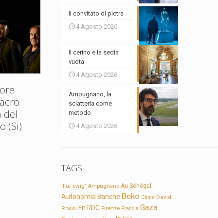
Il convitato di pietra
4 Agosto 2026
Il cerino e la sedia
vuota
4 Agosto 2026
ore
Ampugnano, la
Sacro
sciatteria come
 del
metodo
 (Si)
4 Agosto 2026
TAGS
'Für ewig'
Ampugnano
Au Sénégal
Beko
Autonomia
Banche
David
Clima
Gaza
En RDC
Rossi
Firenze
Francia