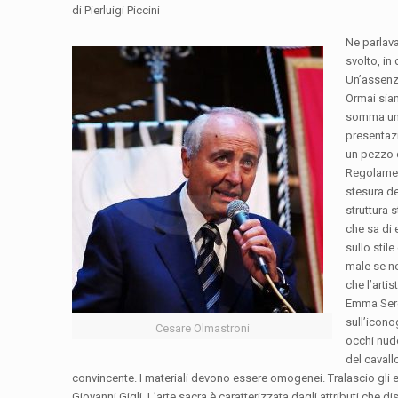
di Pierluigi Piccini
Ne parlav
svolto, in
Un’assenza
Ormai siam
somma una
presentazi
un pezzo d
Regolament
stesura d
struttura 
che sa di e
sullo stil
male se ne
che l’arti
Emma Serge
sull’icono
Cesare Olmastroni
occhi nudo
del cavall
convincente. I materiali devono essere omogenei. Tralascio gli e
Giovanni Gigli. L’arte sacra è caratterizzata dagli attributi che 