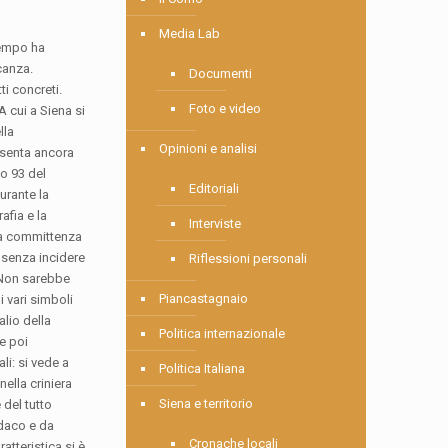
Media Lab
tempo ha
canza.
Documenti
i concreti.
Foto e video
A cui a Siena si
lla
Opinioni e analisi
esenta ancora
lo 93 del
Editoriali
urante la
afia e la
Interviste
una committenza
o senza incidere
Riflessioni personali
. Non sarebbe
Piancastagnaio
i vari simboli
alio della
Politica internazionale
e poi
li: si vede a
Politica Italiana
ella criniera
Siena e territorio
 del tutto
ndaco e da
Cronache locali
atteristica si è