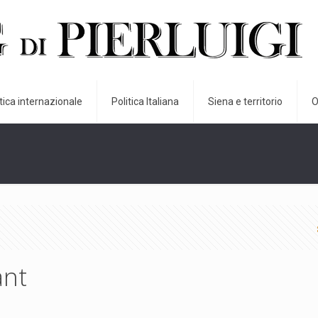
itica internazionale
Politica Italiana
Siena e territorio
O
ant