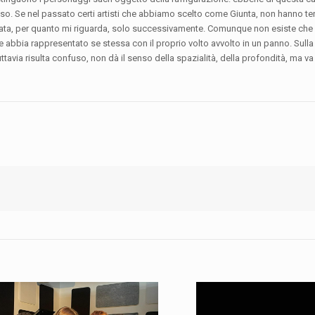
’uso. Se nel passato certi artisti che abbiamo scelto come Giunta, non hanno t
 nata, per quanto mi riguarda, solo successivamente. Comunque non esiste che 
rice abbia rappresentato se stessa con il proprio volto avvolto in un panno. Su
uttavia risulta confuso, non dà il senso della spazialità, della profondità, ma v