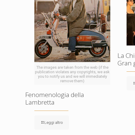
La Chi
Gran 
The images are taken from the web (if the
publication violates any copyrights, we ask
you to notify us and we will immediately
remove them)
Fenomenologia della
Lambretta
Leggi altro