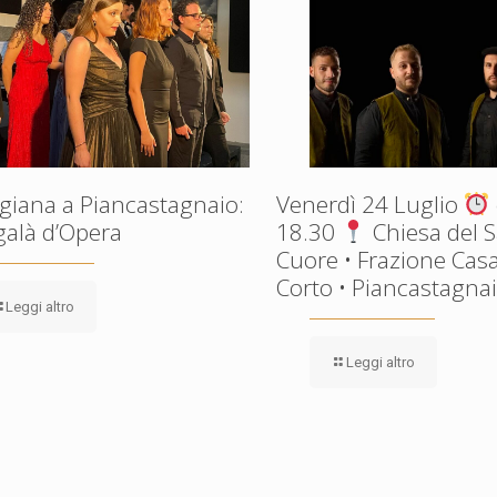
giana a Piancastagnaio:
Venerdì 24 Luglio
galà d’Opera
18.30
Chiesa del 
Cuore • Frazione Casa
Corto • Piancastagnaio
Leggi altro
Leggi altro