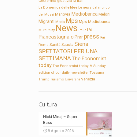
Io
Geotermia
giustizia
Iran
La Domenica delle Idee
Le news dal mondo
Mediobanca
Manovra
Meloni
dei Musei
Mps
Migranti
Mps-Mediobanca
Moda
News
Pd
Multiutility
Palio
press
Piancastagnaio
Pnrr
Rai
Siena
Sanità
Roma
Scuola
SPETTATORI PER UNA
SETTIMANA
The Economist
today
The Economist today A Sunday
edition of our daily newsletter
Toscana
Trump
Turismo
Venezia
Università
Cultura
Nicki Minaj – Super
Bass
8 Agosto 2026