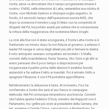
Conte, serve «a dimostrare che il campo progressista rimane il
nostro». Il M5S, nelle intenzioni di Letta, resterebbe una ridotta di
Conte, «con Michele Santoro e chiunque voglia seguirlo». In
fondo, è il secondo tempo dell’operazione svuota-M5S, che
dopo la scissione il ministro Luigi Di Maio con la complicità di
dirigenti del Pd, ha portato avanti per evitare che si consumasse
la rottura della maggioranza che sosteneva Mario Draghi.
La crisi alla fine non è stata scongiurata, il fronte Letta-Conte si è
frantumato un minuto dopo la non-fiducia al governo, e adesso il
leader Pd naviga in cerca degli alleati più utili a fermare la destra.
Il voto anticipato avevano compattato ed eccitato i 5 Stelle,
convinti della ricandidatura: Paola Taverna, Vito Crimi e gli altri si
erano persuasi che il poco tempo a disposizione per
riorganizzare il partito prima delle elezioni li avrebbe favoriti,
aiutandoli a far saltare il tetto ai mandati. Poi è arrivato Grillo a
spegnere l’illusione. E ora il Pd potrebbe approfittarne.
Nel Movimento la delusione è tanta. Al momento, Fico ha
confermato a Conte che sarà al suo fianco in campagna
elettorale. Nel Pd comunque intravedono una breccia. Convinti
che l’abbia aperta Federico D’Incà, ministro dei Rapporti con il
Parlamento, tra i grillini più vicini al presidente della Camera, che
ieri, assieme a Davide Crippa, capogruppo a Montecitorio, ha