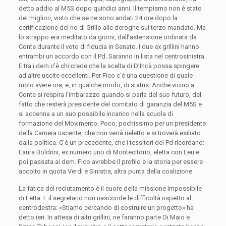
detto addio al M5S dopo quindici anni. Il tempismo non è stato
dei migliori, visto che se ne sono andati 24 ore dopo la
certificazione del no di Grillo alle deroghe sul terzo mandato. Ma
lo strappo era meditato da giorni, dall’astensione ordinata da
Conte durante il voto di fiducia in Senato. I due ex grillini hanno
entrambi un accordo con il Pd. Saranno in lista nel centrosinistra.
E tra i dem c’è chi crede che la scelta di D’Incà possa spingere
ad altre uscite eccellenti. Per Fico c’è una questione di quale
ruolo avere ora, e, in qualche modo, di status. Anche vicino a
Conte si respira l’imbarazzo quando si parla del suo futuro, del
fatto che resterà presidente del comitato di garanzia del M5S e
si accenna a un suo possibile incarico nella scuola di
formazione del Movimento. Poco, pochissimo per un presidente
della Camera uscente, che non verrà rieletto e si troverà esiliato
dalla politica. C’è un precedente, che i tessitori del Pd ricordano:
Laura Boldrini, ex numero uno di Montecitorio, eletta con Leu e
poi passata ai dem. Fico avrebbe il profilo e la storia per essere
accolto in quota Verdi e Sinistra, altra punta della coalizione.
La fatica del reclutamento è il cuore della missione impossibile
di Letta. E il segretario non nasconde le difficoltà rispetto al
centrodestra: «Stiamo cercando di costruire un progetto» ha
detto ieri. In attesa di altri grillini, ne faranno parte Di Maio e