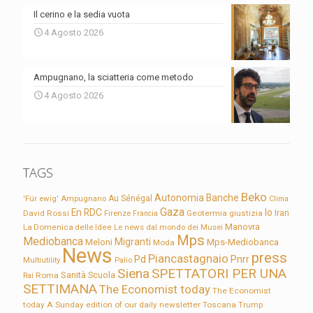
Il cerino e la sedia vuota
4 Agosto 2026
Ampugnano, la sciatteria come metodo
4 Agosto 2026
TAGS
Beko
Autonomia
Banche
'Für ewig'
Ampugnano
Au Sénégal
Clima
Gaza
En RDC
Io
David Rossi
Firenze
Geotermia
giustizia
Iran
Francia
Manovra
La Domenica delle Idee
Le news dal mondo dei Musei
Mps
Mediobanca
Migranti
Meloni
Mps-Mediobanca
Moda
News
press
Piancastagnaio
Pd
Pnrr
Multiutility
Palio
Siena
SPETTATORI PER UNA
Sanità
Rai
Roma
Scuola
SETTIMANA
The Economist today
The Economist
today A Sunday edition of our daily newsletter
Toscana
Trump