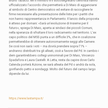
Bruno Tabacci. Ieri il ministro e il sottosegretario centrista hanno
ufficializzato l’accordo che permetterà a Di Maio di agganciarsi
al simbolo di Centro democratico ed evitare di raccogliere le
firme necessarie alla presentazione delle liste per i partiti che
non hanno rappresentanza in Parlamento. Il lancio della proposta
è atteso per domani: «Sarà un’evoluzione di Insieme per il
futuro», spiega Di Maio, aperta ai sindaci dei piccoli Comuni,
nella speranza di sfruttare il loro radicamento nel territorio. L’ex
capo politico del M5S punta a un difficile 3%, che in coalizione
permetterebbe di ottenere autonomamente seggi alle Camere.
Se così non sarà i voti – ma dovrà prendere sopra l’1% –
andranno distribuiti tra gli alleati, cioè a favore del Pd. In cambio i
dem garantirebbero collegi uninominali per Di Maio, Vincenzo
Spadafora e Laura Castelli. A Letta, resta da capire dove Carlo
Calenda porterà Azione, se sarà alleata del Pd o andrà da sola,
gonfiando petto e sondaggi. Molto del futuro del campo largo
dipende da lui.
https://www.lastampa.it/