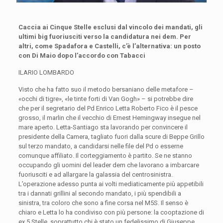
Caccia ai Cinque Stelle esclusi dal vincolo dei mandati, gli
ultimi big fuoriusciti verso la candidatura nei dem. Per
altri, come Spadafora e Castelli, c’è l’alternativa: un posto
con Di Maio dopo l’accordo con Tabacci
ILARIO LOMBARDO
Visto che ha fatto suo il metodo bersaniano delle metafore –
«occhi di tigre», «le tinte forti di Van Gogh» – si potrebbe dire
che per il segretario del Pd Enrico Letta Roberto Fico è il pesce
grosso, il marlin che il vecchio di Ernest Hemingway insegue nel
mare aperto. Letta-Santiago sta lavorando per convincere il
presidente della Camera, tagliato fuori dalla scure di Beppe Grillo
sul terzo mandato, a candidarsi nelle file del Pd o esserne
comunque affiliato. Il corteggiamento è partito. Se ne stanno
occupando gli uomini del leader dem che lavorano a imbarcare
fuoriusciti e ad allargare la galassia del centrosinistra.
L’operazione adesso punta ai volti mediaticamente più appetibili
tra i dannati grillini al secondo mandato, i più spendibili a
sinistra, tra coloro che sono a fine corsa nel M5S. Il senso è
chiaro e Letta lo ha condiviso con più persone: la cooptazione di
ex 5 Stelle, soprattutto chi è stato un fedelissimo di Giuseppe