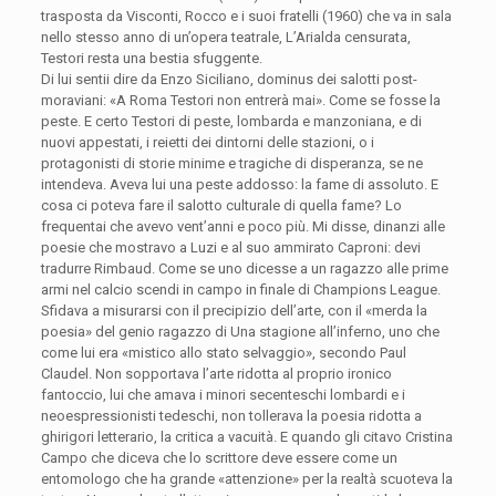
trasposta da Visconti, Rocco e i suoi fratelli (1960) che va in sala
nello stesso anno di un’opera teatrale, L’Arialda censurata,
Testori resta una bestia sfuggente.
Di lui sentii dire da Enzo Siciliano, dominus dei salotti post-
moraviani: «A Roma Testori non entrerà mai». Come se fosse la
peste. E certo Testori di peste, lombarda e manzoniana, e di
nuovi appestati, i reietti dei dintorni delle stazioni, o i
protagonisti di storie minime e tragiche di disperanza, se ne
intendeva. Aveva lui una peste addosso: la fame di assoluto. E
cosa ci poteva fare il salotto culturale di quella fame? Lo
frequentai che avevo vent’anni e poco più. Mi disse, dinanzi alle
poesie che mostravo a Luzi e al suo ammirato Caproni: devi
tradurre Rimbaud. Come se uno dicesse a un ragazzo alle prime
armi nel calcio scendi in campo in finale di Champions League.
Sfidava a misurarsi con il precipizio dell’arte, con il «merda la
poesia» del genio ragazzo di Una stagione all’inferno, uno che
come lui era «mistico allo stato selvaggio», secondo Paul
Claudel. Non sopportava l’arte ridotta al proprio ironico
fantoccio, lui che amava i minori secenteschi lombardi e i
neoespressionisti tedeschi, non tollerava la poesia ridotta a
ghirigori letterario, la critica a vacuità. E quando gli citavo Cristina
Campo che diceva che lo scrittore deve essere come un
entomologo che ha grande «attenzione» per la realtà scuoteva la