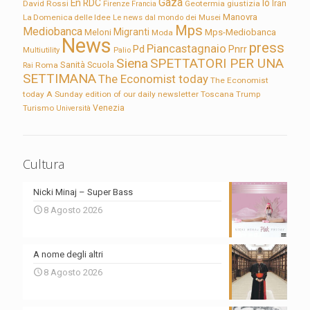
Gaza
En RDC
Io
David Rossi
Firenze
Geotermia
giustizia
Iran
Francia
Manovra
La Domenica delle Idee
Le news dal mondo dei Musei
Mps
Mediobanca
Migranti
Meloni
Mps-Mediobanca
Moda
News
press
Piancastagnaio
Pd
Pnrr
Multiutility
Palio
Siena
SPETTATORI PER UNA
Sanità
Rai
Roma
Scuola
SETTIMANA
The Economist today
The Economist
today A Sunday edition of our daily newsletter
Toscana
Trump
Turismo
Venezia
Università
Cultura
Nicki Minaj – Super Bass
8 Agosto 2026
A nome degli altri
8 Agosto 2026