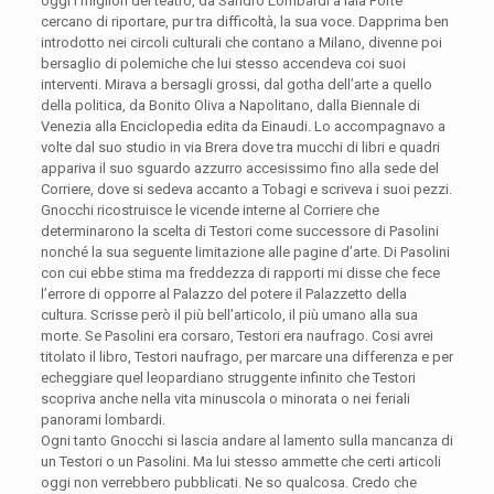
oggi i migliori del teatro, da Sandro Lombardi a Iaia Forte
cercano di riportare, pur tra difficoltà, la sua voce. Dapprima ben
introdotto nei circoli culturali che contano a Milano, divenne poi
bersaglio di polemiche che lui stesso accendeva coi suoi
interventi. Mirava a bersagli grossi, dal gotha dell’arte a quello
della politica, da Bonito Oliva a Napolitano, dalla Biennale di
Venezia alla Enciclopedia edita da Einaudi. Lo accompagnavo a
volte dal suo studio in via Brera dove tra mucchi di libri e quadri
appariva il suo sguardo azzurro accesissimo fino alla sede del
Corriere, dove si sedeva accanto a Tobagi e scriveva i suoi pezzi.
Gnocchi ricostruisce le vicende interne al Corriere che
determinarono la scelta di Testori come successore di Pasolini
nonché la sua seguente limitazione alle pagine d’arte. Di Pasolini
con cui ebbe stima ma freddezza di rapporti mi disse che fece
l’errore di opporre al Palazzo del potere il Palazzetto della
cultura. Scrisse però il più bell’articolo, il più umano alla sua
morte. Se Pasolini era corsaro, Testori era naufrago. Cosi avrei
titolato il libro, Testori naufrago, per marcare una differenza e per
echeggiare quel leopardiano struggente infinito che Testori
scopriva anche nella vita minuscola o minorata o nei feriali
panorami lombardi.
Ogni tanto Gnocchi si lascia andare al lamento sulla mancanza di
un Testori o un Pasolini. Ma lui stesso ammette che certi articoli
oggi non verrebbero pubblicati. Ne so qualcosa. Credo che