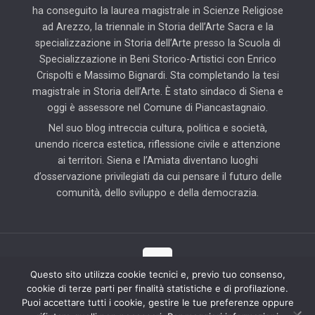
ha conseguito la laurea magistrale in Scienze Religiose
ad Arezzo, la triennale in Storia dell’Arte Sacra e la
specializzazione in Storia dell’Arte presso la Scuola di
Specializzazione in Beni Storico-Artistici con Enrico
Crispolti e Massimo Bignardi. Sta completando la tesi
magistrale in Storia dell’Arte. È stato sindaco di Siena e
oggi è assessore nel Comune di Piancastagnaio.
Nel suo blog intreccia cultura, politica e società,
unendo ricerca estetica, riflessione civile e attenzione
ai territori. Siena e l’Amiata diventano luoghi
d’osservazione privilegiati da cui pensare il futuro delle
comunità, dello sviluppo e della democrazia.
Questo sito utilizza cookie tecnici e, previo tuo consenso,
cookie di terze parti per finalità statistiche e di profilazione.
© 2025 Il Blog di Pierluigi Piccini | Tutti i diritti riservati | Partner
Puoi accettare tutti i cookie, gestire le tue preferenze oppure
tecnico: Hab Solution