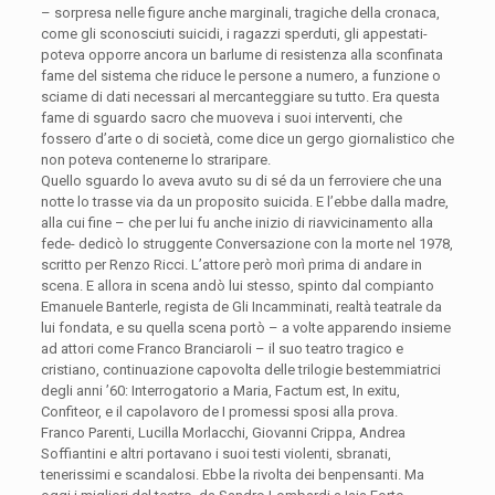
– sorpresa nelle figure anche marginali, tragiche della cronaca,
come gli sconosciuti suicidi, i ragazzi sperduti, gli appestati-
poteva opporre ancora un barlume di resistenza alla sconfinata
fame del sistema che riduce le persone a numero, a funzione o
sciame di dati necessari al mercanteggiare su tutto. Era questa
fame di sguardo sacro che muoveva i suoi interventi, che
fossero d’arte o di società, come dice un gergo giornalistico che
non poteva contenerne lo straripare.
Quello sguardo lo aveva avuto su di sé da un ferroviere che una
notte lo trasse via da un proposito suicida. E l’ebbe dalla madre,
alla cui fine – che per lui fu anche inizio di riavvicinamento alla
fede- dedicò lo struggente Conversazione con la morte nel 1978,
scritto per Renzo Ricci. L’attore però morì prima di andare in
scena. E allora in scena andò lui stesso, spinto dal compianto
Emanuele Banterle, regista de Gli Incamminati, realtà teatrale da
lui fondata, e su quella scena portò – a volte apparendo insieme
ad attori come Franco Branciaroli – il suo teatro tragico e
cristiano, continuazione capovolta delle trilogie bestemmiatrici
degli anni ’60: Interrogatorio a Maria, Factum est, In exitu,
Confiteor, e il capolavoro de I promessi sposi alla prova.
Franco Parenti, Lucilla Morlacchi, Giovanni Crippa, Andrea
Soffiantini e altri portavano i suoi testi violenti, sbranati,
tenerissimi e scandalosi. Ebbe la rivolta dei benpensanti. Ma