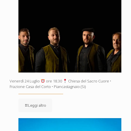
Venerdì 24 Luglio
ore 18.30
Chiesa del Sacro Cuore •
Frazione Casa del Corto • Piancastagnaio (Si)
Leggi altro