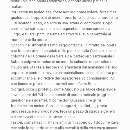
testa: «No, non basta l’attenzione, occorre anche patirla la
realtà».
Poi Testori mi maledisse, forse non ero come voleva, forse dissi
qualcosa di troppo, o di meno, forse lo ferii nel suo amore ferito
– si scatenò, iroso, violento in una lettera di commiato. Dopo
anni lo ricercai, stava male, ci frequentammo nuovamente, a
lungo, e fui tra i primi insieme ad arrivare al suo capezzale al
momento della morte.
Gnocchi nell’informatissimo saggio traccia un ritratto del poeta
che frequentava i diseredati delle panchine alla Centrale e dalle
colonne de Il Corriere della Sera e del battagliero settimanale Il
Sabato colpiva le moine di un mondo culturale ormai bolso e
chiuso alla vita reale, leggeva lo sfasciarsi del marxismo nel suo
apparente contrario, ovvero un materialismo cieco che finiva per
accomunarlo alle direttive del più aggressivo consumismo. Al
suo fianco in pochi, ma autorevoli come Carlo Bo o
GiorgioBocca o profetici, come Augusto Del Noce che previde
l’evoluzione del PCI in una specie di partito radicale (oggi la
questione è evidente). O come don Giussani che gli fu
fraternissimo amico. Con i suoi ragazzi, i ciellini, lui, poeta
omosessuale e provocatore, fece un pezzo di strada e generò
alcune avventure culturali vivaci e serie.
Testori, come Pasolini (ma le affinità finiscono qui) documentava
che solo lo sguardo attento alla sacralità della esistenza umana