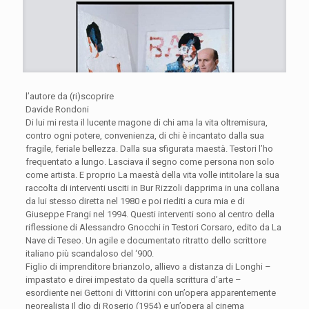
l’autore da (ri)scoprire
Davide Rondoni
Di lui mi resta il lucente magone di chi ama la vita oltremisura,
contro ogni potere, convenienza, di chi è incantato dalla sua
fragile, feriale bellezza. Dalla sua sfigurata maestà. Testori l’ho
frequentato a lungo. Lasciava il segno come persona non solo
come artista. E proprio La maestà della vita volle intitolare la sua
raccolta di interventi usciti in Bur Rizzoli dapprima in una collana
da lui stesso diretta nel 1980 e poi riediti a cura mia e di
Giuseppe Frangi nel 1994. Questi interventi sono al centro della
riflessione di Alessandro Gnocchi in Testori Corsaro, edito da La
Nave di Teseo. Un agile e documentato ritratto dello scrittore
italiano più scandaloso del ‘900.
Figlio di imprenditore brianzolo, allievo a distanza di Longhi –
impastato e direi impestato da quella scrittura d’arte –
esordiente nei Gettoni di Vittorini con un’opera apparentemente
neorealista Il dio di Roserio (1954) e un’opera al cinema