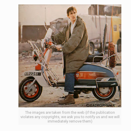
The images are taken from the web (if the publication
violates any copyrights, we ask you to notify us and we will
immediately remove them)