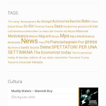
TAGS
Beko
Autonomia
Banche
'Für ewig'
Ampugnano
Au Sénégal
Clima
Gaza
En RDC
Io
David Rossi
Firenze
Geotermia
giustizia
Iran
Francia
Manovra
La Domenica delle Idee
Le news dal mondo dei Musei
Mps
Mediobanca
Migranti
Meloni
Mps-Mediobanca
Moda
News
press
Piancastagnaio
Pd
Pnrr
Multiutility
Palio
Siena
SPETTATORI PER UNA
Sanità
Rai
Roma
Scuola
SETTIMANA
The Economist today
The Economist
today A Sunday edition of our daily newsletter
Toscana
Trump
Turismo
Venezia
Università
Cultura
Muddy Waters – Mannish Boy
6 Agosto 2026