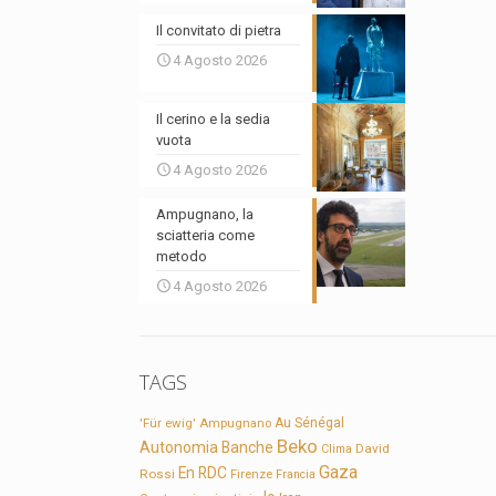
Il convitato di pietra
4 Agosto 2026
Il cerino e la sedia
vuota
4 Agosto 2026
Ampugnano, la
sciatteria come
metodo
4 Agosto 2026
TAGS
'Für ewig'
Ampugnano
Au Sénégal
Beko
Autonomia
Banche
David
Clima
Gaza
En RDC
Rossi
Firenze
Francia