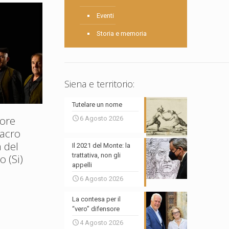
Eventi
Storia e memoria
Siena e territorio:
Tutelare un nome
ore
6 Agosto 2026
Sacro
 del
Il 2021 del Monte: la
trattativa, non gli
 (Si)
appelli
6 Agosto 2026
La contesa per il
“vero” difensore
4 Agosto 2026