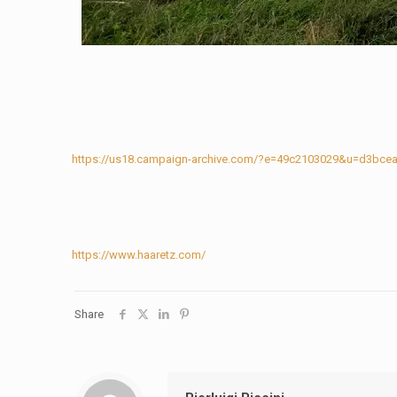
https://us18.campaign-archive.com/?e=49c2103029&u=d3bc
https://www.haaretz.com/
Share