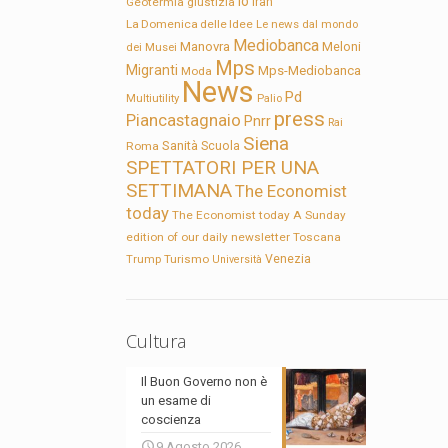
Io
Geotermia
giustizia
Iran
La Domenica delle Idee
Le news dal mondo
Mediobanca
Manovra
Meloni
dei Musei
Mps
Migranti
Mps-Mediobanca
Moda
News
Pd
Multiutility
Palio
press
Piancastagnaio
Pnrr
Rai
Siena
Sanità
Roma
Scuola
SPETTATORI PER UNA
SETTIMANA
The Economist
today
The Economist today A Sunday
edition of our daily newsletter
Toscana
Trump
Turismo
Venezia
Università
Cultura
Il Buon Governo non è
un esame di
coscienza
9 Agosto 2026