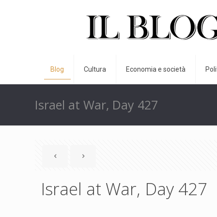
Blog
Cultura
Economia e società
Pol
Israel at War, Day 427
Israel at War, Day 427