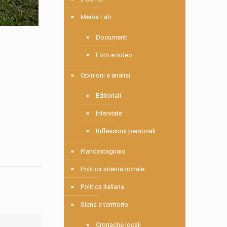
Media Lab
Documenti
Foto e video
Opinioni e analisi
Editoriali
Interviste
Riflessioni personali
Piancastagnaio
Politica internazionale
Politica Italiana
Siena e territorio
Cronache locali