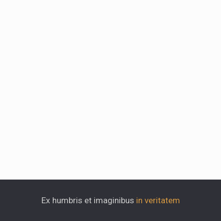
Ex humbris et imaginibus
in veritatem