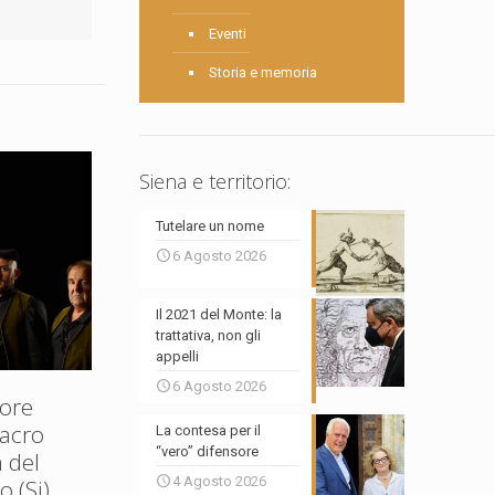
Eventi
Storia e memoria
Siena e territorio:
Tutelare un nome
6 Agosto 2026
Il 2021 del Monte: la
trattativa, non gli
appelli
6 Agosto 2026
ore
Sacro
La contesa per il
“vero” difensore
 del
4 Agosto 2026
 (Si)