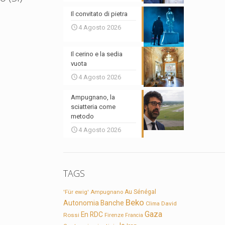
Il convitato di pietra
4 Agosto 2026
Il cerino e la sedia
vuota
4 Agosto 2026
Ampugnano, la
sciatteria come
metodo
4 Agosto 2026
TAGS
'Für ewig'
Ampugnano
Au Sénégal
Beko
Autonomia
Banche
David
Clima
Gaza
En RDC
Rossi
Firenze
Francia