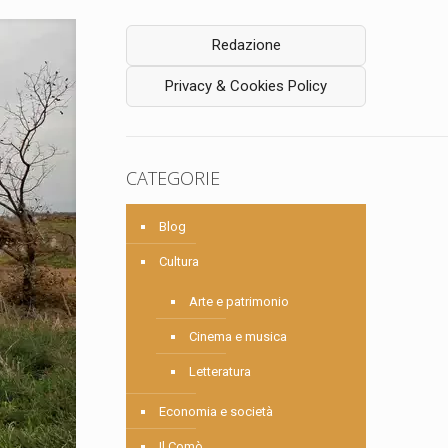
Redazione
Privacy & Cookies Policy
CATEGORIE
Blog
Cultura
Arte e patrimonio
Cinema e musica
Letteratura
Economia e società
Il Comò