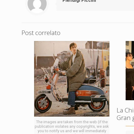
Pierluigi Piccini
Post correlato
La Chi
Gran 
The images are taken from the web (if the
publication violates any copyrights, we ask
you to notify us and we will immediately