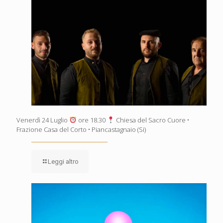
Venerdì 24 Luglio
ore 18.30
Chiesa del Sacro Cuore •
Frazione Casa del Corto • Piancastagnaio (Si)
Leggi altro