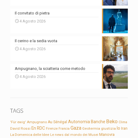
Il convitato di pietra
4 Agosto 2026
Il cerino e la sedia vuota
4 Agosto 2026
Ampugnano, la sciatteria come metodo
4 Agosto 2026
TAGS
Beko
Autonomia
Banche
'Für ewig'
Ampugnano
Au Sénégal
Clima
Gaza
En RDC
Io
David Rossi
Firenze
Geotermia
giustizia
Iran
Francia
Manovra
La Domenica delle Idee
Le news dal mondo dei Musei