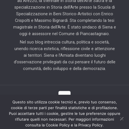
ad Arezzo, la triennale in Storia dell’Arte Sacra e la
specializzazione in Storia dell’Arte presso la Scuola di
Specializzazione in Beni Storico-Artistici con Enrico
Crispolti e Massimo Bignardi. Sta completando la tesi
magistrale in Storia dell’Arte. È stato sindaco di Siena e
oggi è assessore nel Comune di Piancastagnaio.
Nel suo blog intreccia cultura, politica e società,
unendo ricerca estetica, riflessione civile e attenzione
ai territori. Siena e l’Amiata diventano luoghi
d’osservazione privilegiati da cui pensare il futuro delle
comunità, dello sviluppo e della democrazia.
Questo sito utilizza cookie tecnici e, previo tuo consenso,
cookie di terze parti per finalità statistiche e di profilazione.
© 2025 Il Blog di Pierluigi Piccini | Tutti i diritti riservati | Partner
Puoi accettare tutti i cookie, gestire le tue preferenze oppure
tecnico: Hab Solution
rifiutare quelli non necessari. Per maggiori informazioni
consulta la Cookie Policy e la Privacy Policy.