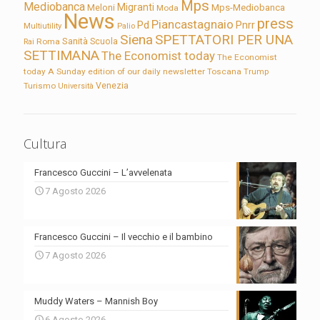
Mps
Mediobanca
Migranti
Meloni
Mps-Mediobanca
Moda
News
press
Piancastagnaio
Pd
Pnrr
Multiutility
Palio
Siena
SPETTATORI PER UNA
Sanità
Rai
Roma
Scuola
SETTIMANA
The Economist today
The Economist
today A Sunday edition of our daily newsletter
Toscana
Trump
Turismo
Venezia
Università
Cultura
Francesco Guccini – L’avvelenata
7 Agosto 2026
Francesco Guccini – Il vecchio e il bambino
7 Agosto 2026
Muddy Waters – Mannish Boy
6 Agosto 2026