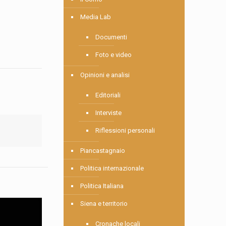
Media Lab
Documenti
Foto e video
Opinioni e analisi
Editoriali
Interviste
Riflessioni personali
Piancastagnaio
Politica internazionale
Politica Italiana
Siena e territorio
Cronache locali