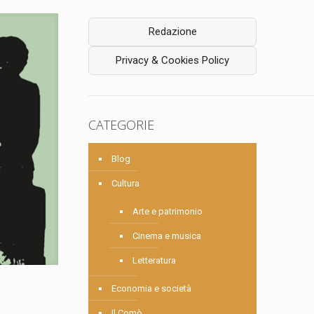
Redazione
Privacy & Cookies Policy
CATEGORIE
Blog
Cultura
Arte e patrimonio
Cinema e musica
Letteratura
Economia e società
Il Comò