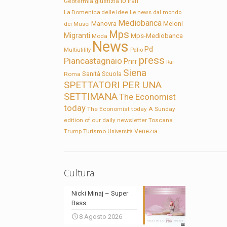
Io
Geotermia
giustizia
Iran
La Domenica delle Idee
Le news dal mondo
Mediobanca
Manovra
Meloni
dei Musei
Mps
Migranti
Mps-Mediobanca
Moda
News
Pd
Multiutility
Palio
press
Piancastagnaio
Pnrr
Rai
Siena
Sanità
Roma
Scuola
SPETTATORI PER UNA
SETTIMANA
The Economist
today
The Economist today A Sunday
edition of our daily newsletter
Toscana
Trump
Turismo
Venezia
Università
Cultura
Nicki Minaj – Super
Bass
8 Agosto 2026