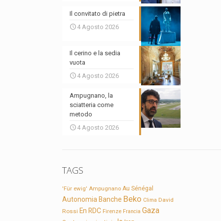
Il convitato di pietra
4 Agosto 2026
Il cerino e la sedia
vuota
4 Agosto 2026
Ampugnano, la
sciatteria come
metodo
4 Agosto 2026
TAGS
'Für ewig'
Ampugnano
Au Sénégal
Beko
Autonomia
Banche
David
Clima
Gaza
En RDC
Rossi
Firenze
Francia