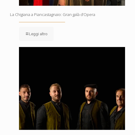
La Chigiana a Piancastagnaio: Gran galà d’Opera
Leggi altro