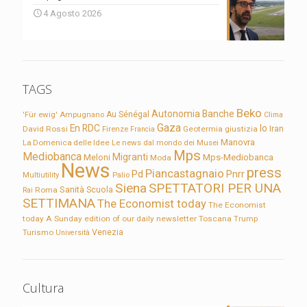
4 Agosto 2026
TAGS
Beko
Autonomia
Banche
'Für ewig'
Ampugnano
Au Sénégal
Clima
Gaza
En RDC
Io
David Rossi
Firenze
Geotermia
giustizia
Iran
Francia
Manovra
La Domenica delle Idee
Le news dal mondo dei Musei
Mps
Mediobanca
Migranti
Meloni
Mps-Mediobanca
Moda
News
press
Piancastagnaio
Pd
Pnrr
Multiutility
Palio
Siena
SPETTATORI PER UNA
Sanità
Rai
Roma
Scuola
SETTIMANA
The Economist today
The Economist
today A Sunday edition of our daily newsletter
Toscana
Trump
Turismo
Venezia
Università
Cultura