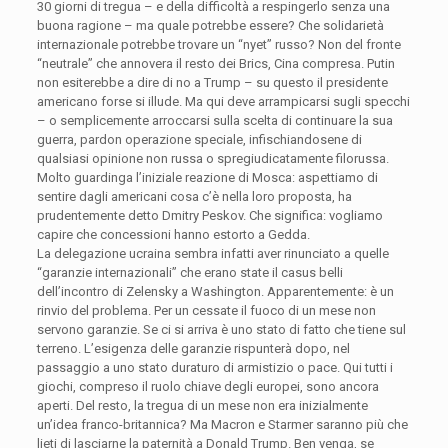
30 giorni di tregua – e della difficoltà a respingerlo senza una
buona ragione – ma quale potrebbe essere? Che solidarietà
internazionale potrebbe trovare un “nyet” russo? Non del fronte
“neutrale” che annovera il resto dei Brics, Cina compresa. Putin
non esiterebbe a dire di no a Trump – su questo il presidente
americano forse si illude. Ma qui deve arrampicarsi sugli specchi
– o semplicemente arroccarsi sulla scelta di continuare la sua
guerra, pardon operazione speciale, infischiandosene di
qualsiasi opinione non russa o spregiudicatamente filorussa.
Molto guardinga l’iniziale reazione di Mosca: aspettiamo di
sentire dagli americani cosa c’è nella loro proposta, ha
prudentemente detto Dmitry Peskov. Che significa: vogliamo
capire che concessioni hanno estorto a Gedda.
La delegazione ucraina sembra infatti aver rinunciato a quelle
“garanzie internazionali” che erano state il casus belli
dell’incontro di Zelensky a Washington. Apparentemente: è un
rinvio del problema. Per un cessate il fuoco di un mese non
servono garanzie. Se ci si arriva è uno stato di fatto che tiene sul
terreno. L’esigenza delle garanzie rispunterà dopo, nel
passaggio a uno stato duraturo di armistizio o pace. Qui tutti i
giochi, compreso il ruolo chiave degli europei, sono ancora
aperti. Del resto, la tregua di un mese non era inizialmente
un’idea franco-britannica? Ma Macron e Starmer saranno più che
lieti di lasciarne la paternità a Donald Trump. Ben venga, se