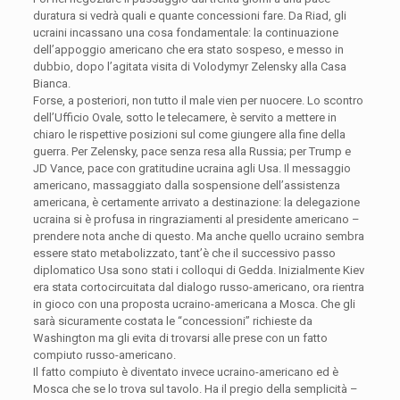
duratura si vedrà quali e quante concessioni fare. Da Riad, gli
ucraini incassano una cosa fondamentale: la continuazione
dell’appoggio americano che era stato sospeso, e messo in
dubbio, dopo l’agitata visita di Volodymyr Zelensky alla Casa
Bianca.
Forse, a posteriori, non tutto il male vien per nuocere. Lo scontro
dell’Ufficio Ovale, sotto le telecamere, è servito a mettere in
chiaro le rispettive posizioni sul come giungere alla fine della
guerra. Per Zelensky, pace senza resa alla Russia; per Trump e
JD Vance, pace con gratitudine ucraina agli Usa. Il messaggio
americano, massaggiato dalla sospensione dell’assistenza
americana, è certamente arrivato a destinazione: la delegazione
ucraina si è profusa in ringraziamenti al presidente americano –
prendere nota anche di questo. Ma anche quello ucraino sembra
essere stato metabolizzato, tant’è che il successivo passo
diplomatico Usa sono stati i colloqui di Gedda. Inizialmente Kiev
era stata cortocircuitata dal dialogo russo-americano, ora rientra
in gioco con una proposta ucraino-americana a Mosca. Che gli
sarà sicuramente costata le “concessioni” richieste da
Washington ma gli evita di trovarsi alle prese con un fatto
compiuto russo-americano.
Il fatto compiuto è diventato invece ucraino-americano ed è
Mosca che se lo trova sul tavolo. Ha il pregio della semplicità –