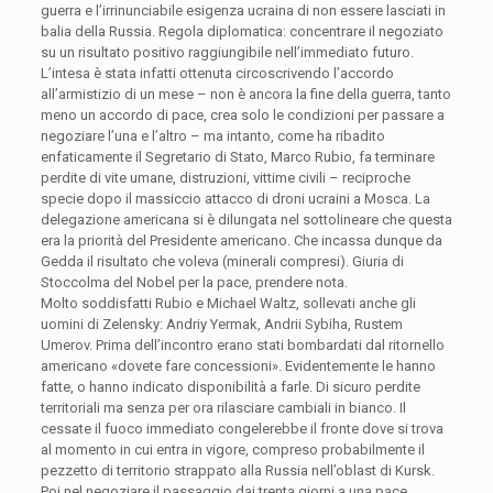
guerra e l’irrinunciabile esigenza ucraina di non essere lasciati in
balia della Russia. Regola diplomatica: concentrare il negoziato
su un risultato positivo raggiungibile nell’immediato futuro.
L’intesa è stata infatti ottenuta circoscrivendo l’accordo
all’armistizio di un mese – non è ancora la fine della guerra, tanto
meno un accordo di pace, crea solo le condizioni per passare a
negoziare l’una e l’altro – ma intanto, come ha ribadito
enfaticamente il Segretario di Stato, Marco Rubio, fa terminare
perdite di vite umane, distruzioni, vittime civili – reciproche
specie dopo il massiccio attacco di droni ucraini a Mosca. La
delegazione americana si è dilungata nel sottolineare che questa
era la priorità del Presidente americano. Che incassa dunque da
Gedda il risultato che voleva (minerali compresi). Giuria di
Stoccolma del Nobel per la pace, prendere nota.
Molto soddisfatti Rubio e Michael Waltz, sollevati anche gli
uomini di Zelensky: Andriy Yermak, Andrii Sybiha, Rustem
Umerov. Prima dell’incontro erano stati bombardati dal ritornello
americano «dovete fare concessioni». Evidentemente le hanno
fatte, o hanno indicato disponibilità a farle. Di sicuro perdite
territoriali ma senza per ora rilasciare cambiali in bianco. Il
cessate il fuoco immediato congelerebbe il fronte dove si trova
al momento in cui entra in vigore, compreso probabilmente il
pezzetto di territorio strappato alla Russia nell’oblast di Kursk.
Poi nel negoziare il passaggio dai trenta giorni a una pace