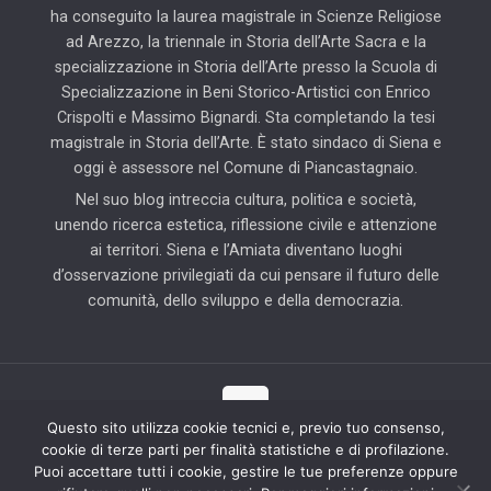
ha conseguito la laurea magistrale in Scienze Religiose
ad Arezzo, la triennale in Storia dell’Arte Sacra e la
specializzazione in Storia dell’Arte presso la Scuola di
Specializzazione in Beni Storico-Artistici con Enrico
Crispolti e Massimo Bignardi. Sta completando la tesi
magistrale in Storia dell’Arte. È stato sindaco di Siena e
oggi è assessore nel Comune di Piancastagnaio.
Nel suo blog intreccia cultura, politica e società,
unendo ricerca estetica, riflessione civile e attenzione
ai territori. Siena e l’Amiata diventano luoghi
d’osservazione privilegiati da cui pensare il futuro delle
comunità, dello sviluppo e della democrazia.
Questo sito utilizza cookie tecnici e, previo tuo consenso,
cookie di terze parti per finalità statistiche e di profilazione.
© 2025 Il Blog di Pierluigi Piccini | Tutti i diritti riservati | Partner
Puoi accettare tutti i cookie, gestire le tue preferenze oppure
tecnico: Hab Solution