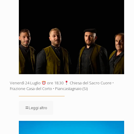
Venerdì 24 Luglio
ore 18.30
Chiesa del Sacro Cuore •
Frazione Casa del Corto • Piancastagnaio (Si)
Leggi altro