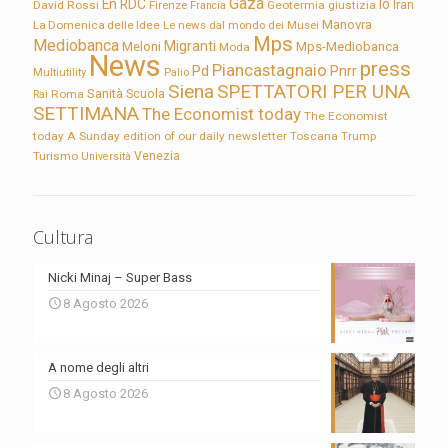
Gaza
En RDC
Io
David Rossi
Firenze
Geotermia
giustizia
Iran
Francia
Manovra
La Domenica delle Idee
Le news dal mondo dei Musei
Mps
Mediobanca
Migranti
Meloni
Mps-Mediobanca
Moda
News
press
Piancastagnaio
Pd
Pnrr
Multiutility
Palio
Siena
SPETTATORI PER UNA
Sanità
Rai
Roma
Scuola
SETTIMANA
The Economist today
The Economist
today A Sunday edition of our daily newsletter
Toscana
Trump
Turismo
Venezia
Università
Cultura
Nicki Minaj – Super Bass
8 Agosto 2026
A nome degli altri
8 Agosto 2026