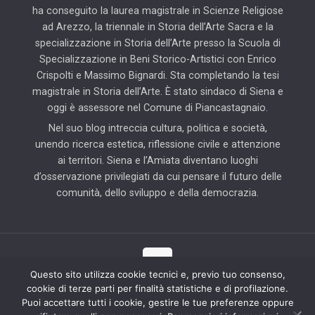
ha conseguito la laurea magistrale in Scienze Religiose
ad Arezzo, la triennale in Storia dell’Arte Sacra e la
specializzazione in Storia dell’Arte presso la Scuola di
Specializzazione in Beni Storico-Artistici con Enrico
Crispolti e Massimo Bignardi. Sta completando la tesi
magistrale in Storia dell’Arte. È stato sindaco di Siena e
oggi è assessore nel Comune di Piancastagnaio.
Nel suo blog intreccia cultura, politica e società,
unendo ricerca estetica, riflessione civile e attenzione
ai territori. Siena e l’Amiata diventano luoghi
d’osservazione privilegiati da cui pensare il futuro delle
comunità, dello sviluppo e della democrazia.
Questo sito utilizza cookie tecnici e, previo tuo consenso,
cookie di terze parti per finalità statistiche e di profilazione.
© 2025 Il Blog di Pierluigi Piccini | Tutti i diritti riservati | Partner
Puoi accettare tutti i cookie, gestire le tue preferenze oppure
tecnico: Hab Solution