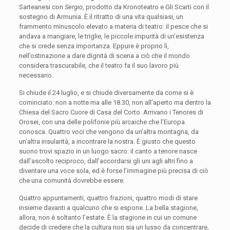
Sarteanesi con
Sergio
, prodotto da Kronoteatro e Gli Scarti con il
sostegno di Armunia. È il ritratto di una vita qualsiasi, un
frammento minuscolo elevato a materia di teatro: il pesce che si
andava a mangiare, le triglie, le piccole impurità di un’esistenza
che si crede senza importanza. Eppure è proprio lì,
nell’ostinazione a dare dignità di scena a ciò che il mondo
considera trascurabile, che il teatro fa il suo lavoro più
necessario.
Si chiude il 24 luglio, e si chiude diversamente da come si è
cominciato: non a notte ma alle 18.30, non all’aperto ma dentro la
Chiesa del Sacro Cuore di Casa del Corto. Arrivano i Tenores di
Orosei, con una delle polifonie più arcaiche che l’Europa
conosca. Quattro voci che vengono da un’altra montagna, da
un’altra insularità, a incontrare la nostra. È giusto che questo
suono trovi spazio in un luogo sacro: il canto a tenore nasce
dall’ascolto reciproco, dall’accordarsi gli uni agli altri fino a
diventare una voce sola, ed è forse l’immagine più precisa di ciò
che una comunità dovrebbe essere.
Quattro appuntamenti, quattro frazioni, quattro modi di stare
insieme davanti a qualcuno che si espone. La bella stagione,
allora, non è soltanto l’estate. È la stagione in cui un comune
decide di credere che la cultura non sia un lusso da concentrare,