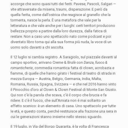
accorge che sono quasi tutti dei feriti. Pavese, Pascoli, Salgari —
vite attraversate da miseria, traumi, disperazione. E però da
quella ferita, come dall’ostrica che reagisce al granello che la
tormenta, nasce la perla. È una metafora che vale per la
letteratura e che vale anche per i luoghi: certi territori producono
bellezza proprio a partire dalla loro durezza, dalla fatica di
restare. Non a caso uno spettacolo nato come podcast e poi
diventato libro torna qui alla sua forma più nuda, la voce di un
uomo solo davanti a chi ascolta.
Il 12 luglio si cambia registro. A Saragiolo, sul piazzale davanti al
campo sportivo, arrivano Creme & Brulè con
Danza, fuoco &
romanticherie
, commedia romantica fatta di clown, acrobazia e
fiamme, di quelle che hanno girato i festival di teatro di strada in
mezza Europa — Austria, Belgio, Germania, India, Malta,
Romania, Russia, Spagna, Svizzera — e che nel 2016 hanno vinto
il Pinocchio d’oro al Clown & Clown Festival di Monte San Giusto.
Qui non c’è la parola che scava, c’è il corpo che brucia e fa
ridere. E c’è il fuoco, che sull’Amiata non è mai soltanto un
effetto scenico: è un elemento di casa. Uno spettacolo per tutte
le età, e questo conta, perché restituisce alla frazione una sera in
cui le generazioni stanno insieme nello stesso sguardo.
Il 19 luglio, in Via del Borgo Quaranta, è la volta di Francesca