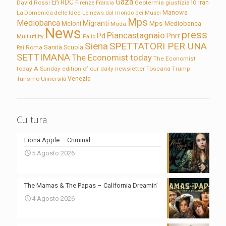
Gaza
En RDC
Io
David Rossi
Firenze
Geotermia
giustizia
Iran
Francia
Manovra
La Domenica delle Idee
Le news dal mondo dei Musei
Mps
Mediobanca
Migranti
Meloni
Mps-Mediobanca
Moda
News
press
Piancastagnaio
Pd
Pnrr
Multiutility
Palio
Siena
SPETTATORI PER UNA
Sanità
Rai
Roma
Scuola
SETTIMANA
The Economist today
The Economist
today A Sunday edition of our daily newsletter
Toscana
Trump
Turismo
Venezia
Università
Cultura
Fiona Apple – Criminal
5 Agosto 2026
The Mamas & The Papas – California Dreamin’
4 Agosto 2026