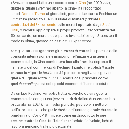
«Avevamo quasi fatto un accordo con la
Cina
(nel 2020,
ndr
),
grazie al quale avremmo aperto la Cina», ha raccontato
lunedì
Donald Trump
ai giornalisti, prima di lanciare a Pechino un
ultimatum (scaduto alle 18 italiane di martedì): ritirare
i
controdazi del 34 per cento
sulle merci importate dagli
Stati
Uniti
, o vedersi appioppare ai propri prodotti ulteriori tariffe del
50 per cento, un muro a quel punto invalicabile negli States per il
made in China, gravato da dazi del 115 per cento.
«Se gli Stati Uniti ignorano gli interessi di entrambi i paesi e della
comunità internazionale e insistono nell’iniziare una guerra
commerciale, la Cina combatterà fino alla fine», ha risposto il
ministero del commercio di Pechino. Intanto mercoledì 9 aprile
entrano in vigore le
tariffs
del 34 per cento negli Usa e giovedì
quelle di uguale entità in Cina. Sembra così prendere corpo
quel
decoupling
a cui solo pochi economisti hanno creduto.
Da un lato Pechino vorrebbe trattare, perché da una guerra
commerciale con gli Usa (582 miliardi di dollari di interscambio
bilaterale nel 2024), nel medio periodo, può solo rimetterci.
Dall’altro Trump – che già le diede dell’untrice globale durante la
pandemia di Covid-19 – ripete come un disco rotto le sue
accuse contro la Cina: truffatori, manipolatori di valuta, ladri di
lavoro americano tra le più gettonate.