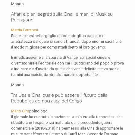
Mondo
Affari e piani segreti sulla Cina: le mani di Musk sul
Pentagono
Mattia Ferraresi
Ferire i cinesi nell’orgoglio ricordandogli un passato di
arretratezza dal quale si sono affrancati dopo enormi sacrifici è
il modo migliore per compattarli dietro al loro governo.
E infatti, assieme alla sparata di Vance, sui social cinesi è
diventato virale l’editoriale con cui il Quotidiano del popolo prova
a indicare vie d’uscita da quella che viene definita senza mezzi
termini una «crisi», da «trasformare in opportunità».
Mondo
Tra Usa e Cina, quale può essere il futuro della
Repubblica democratica del Congo
Mario Giro
politologo
Il giornale ha esortato la nazione a «resistere alla tempesta» e ha
ribadito che l’esperienza maturata dalla precedente guerra
commerciale (2018-2019) ha permesso alla Cina di approntare le
misure per affrontare il ritorno di Tariff Man. Secondo l’organo