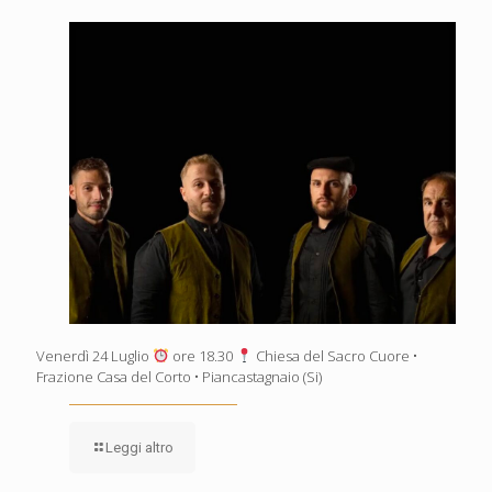
Venerdì 24 Luglio
ore 18.30
Chiesa del Sacro Cuore •
Frazione Casa del Corto • Piancastagnaio (Si)
Leggi altro