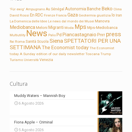
Beko
Autonomia
Banche
'Für ewig'
Ampugnano
Au Sénégal
Clima
Gaza
En RDC
Io
David Rossi
Firenze
Geotermia
giustizia
Iran
Francia
Manovra
La Domenica delle Idee
Le news dal mondo dei Musei
Mps
Mediobanca
Migranti
Meloni
Mps-Mediobanca
Moda
News
press
Piancastagnaio
Pd
Pnrr
Multiutility
Palio
Siena
SPETTATORI PER UNA
Sanità
Rai
Roma
Scuola
SETTIMANA
The Economist today
The Economist
today A Sunday edition of our daily newsletter
Toscana
Trump
Turismo
Venezia
Università
Cultura
Muddy Waters – Mannish Boy
6 Agosto 2026
Fiona Apple – Criminal
5 Agosto 2026