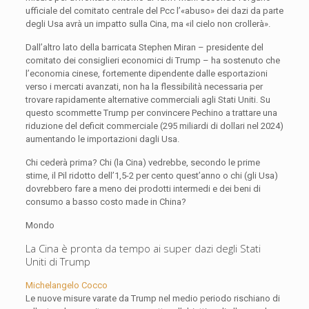
ufficiale del comitato centrale del Pcc l’«abuso» dei dazi da parte
degli Usa avrà un impatto sulla Cina, ma «il cielo non crollerà».
Dall’altro lato della barricata Stephen Miran – presidente del
comitato dei consiglieri economici di Trump – ha sostenuto che
l’economia cinese, fortemente dipendente dalle esportazioni
verso i mercati avanzati, non ha la flessibilità necessaria per
trovare rapidamente alternative commerciali agli Stati Uniti. Su
questo scommette Trump per convincere Pechino a trattare una
riduzione del deficit commerciale (295 miliardi di dollari nel 2024)
aumentando le importazioni dagli Usa.
Chi cederà prima? Chi (la Cina) vedrebbe, secondo le prime
stime, il Pil ridotto dell’1,5-2 per cento quest’anno o chi (gli Usa)
dovrebbero fare a meno dei prodotti intermedi e dei beni di
consumo a basso costo made in China?
Mondo
La Cina è pronta da tempo ai super dazi degli Stati
Uniti di Trump
Michelangelo Cocco
Le nuove misure varate da Trump nel medio periodo rischiano di