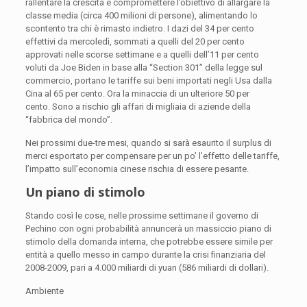
rallentare la crescita e compromettere l’obiettivo di allargare la
classe media (circa 400 milioni di persone), alimentando lo
scontento tra chi è rimasto indietro. I dazi del 34 per cento
effettivi da mercoledì, sommati a quelli del 20 per cento
approvati nelle scorse settimane e a quelli dell’11 per cento
voluti da Joe Biden in base alla “Section 301” della legge sul
commercio, portano le tariffe sui beni importati negli Usa dalla
Cina al 65 per cento. Ora la minaccia di un ulteriore 50 per
cento. Sono a rischio gli affari di migliaia di aziende della
“fabbrica del mondo”.
Nei prossimi due-tre mesi, quando si sarà esaurito il surplus di
merci esportato per compensare per un po’ l’effetto delle tariffe,
l’impatto sull’economia cinese rischia di essere pesante.
Un piano di stimolo
Stando così le cose, nelle prossime settimane il governo di
Pechino con ogni probabilità annuncerà un massiccio piano di
stimolo della domanda interna, che potrebbe essere simile per
entità a quello messo in campo durante la crisi finanziaria del
2008-2009, pari a 4.000 miliardi di yuan (586 miliardi di dollari).
Ambiente