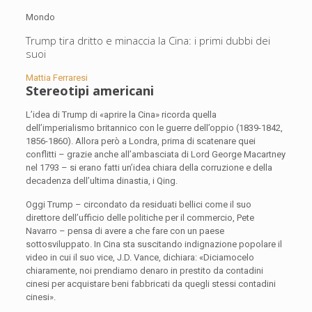
Mondo
Trump tira dritto e minaccia la Cina: i primi dubbi dei
suoi
Mattia Ferraresi
Stereotipi americani
L’idea di Trump di «aprire la Cina» ricorda quella
dell’imperialismo britannico con le guerre dell’oppio (1839-1842,
1856-1860). Allora però a Londra, prima di scatenare quei
conflitti – grazie anche all’ambasciata di Lord George Macartney
nel 1793 – si erano fatti un’idea chiara della corruzione e della
decadenza dell’ultima dinastia, i Qing.
Oggi Trump – circondato da residuati bellici come il suo
direttore dell’ufficio delle politiche per il commercio, Pete
Navarro – pensa di avere a che fare con un paese
sottosviluppato. In Cina sta suscitando indignazione popolare il
video in cui il suo vice, J.D. Vance, dichiara: «Diciamocelo
chiaramente, noi prendiamo denaro in prestito da contadini
cinesi per acquistare beni fabbricati da quegli stessi contadini
cinesi».