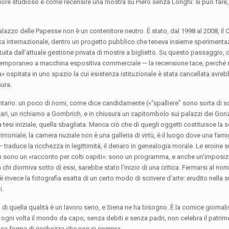
iore studioso è come recensire una mostra su Piero senza Longhi: si può fare,
l Palazzo delle Papesse non è un contenitore neutro. È stato, dal 1998 al 2008, il 
ca internazionale, dentro un progetto pubblico che teneva insieme sperimenta
tuita dall’attuale gestione privata di mostre a biglietto. Su questo passaggio, c
ontemporaneo a macchina espositiva commerciale — la recensione tace, perché 
ospitata in uno spazio la cui esistenza istituzionale è stata cancellata avreb
mura.
ventario: un poco di nomi, come dice candidamente («”spalliere” sono sorta di sc
Vasari, un richiamo a Gombrich, e in chiusura un capitombolo sui palazzi dei G
 tesi iniziale, quella sbagliata. Manca ciò che di quegli oggetti costituisce la s
oniale; la camera nuziale non è una galleria di virtù, è il luogo dove una fami
 traduce la ricchezza in legittimità, il denaro in genealogia morale. Le eroine s
non sono un «racconto per colti ospiti»: sono un programma, e anche un’imposiz
chi dormiva sotto di essi, sarebbe stato l’inizio di una critica. Fermarsi al no
è invece la fotografia esatta di un certo modo di scrivere d’arte: erudito nella s
i.
 di quella qualità è un lavoro serio, e Siena ne ha bisogno. È la cornice giornalis
 ogni volta il mondo da capo, senza debiti e senza padri, non celebra il patrimo
unica forma di ricchezza che non si compra.