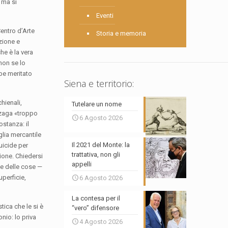
 ma si
Eventi
Centro d’Arte
Storia e memoria
zione e
he è la vera
non se lo
be meritato
Siena e territorio:
hienali,
Tutelare un nome
onzaga «troppo
6 Agosto 2026
ostanza: il
glia mercantile
Il 2021 del Monte: la
uicide per
trattativa, non gli
ione. Chiedersi
appelli
me delle cose —
uperficie,
6 Agosto 2026
La contesa per il
tica che le si è
“vero” difensore
nio: lo priva
4 Agosto 2026