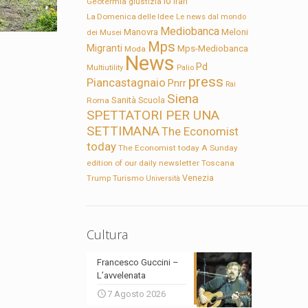
Io
Geotermia
giustizia
Iran
La Domenica delle Idee
Le news dal mondo
Mediobanca
Manovra
Meloni
dei Musei
Mps
Migranti
Mps-Mediobanca
Moda
News
Pd
Multiutility
Palio
press
Piancastagnaio
Pnrr
Rai
Siena
Sanità
Roma
Scuola
SPETTATORI PER UNA
SETTIMANA
The Economist
today
The Economist today A Sunday
edition of our daily newsletter
Toscana
Trump
Turismo
Venezia
Università
Cultura
Francesco Guccini –
L’avvelenata
7 Agosto 2026