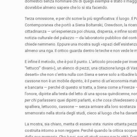
domestici senza nominare chi di quegli
exempla
è stato il magg
dovrebbe almeno sapere che lo si sta facendo.
Terza omissione, e per chi scrive la più significativa: il luogo. I
Contemporanea che portò a Siena Boltanski, Crewdson, la ricer
cittadinanza — un’esperienza poi chiusa, dispersa, e infine sosti
notizia culturale del palazzo — da laboratorio pubblico del c
chiede nemmeno. Eppure una mostra sugli «spazi dell’esistenza» 
almeno una riga. Il critico guarda dentro le teche e non vede le 
E infine il metodo, che è poi il punto. L’articolo procede per in
“lettucci” divani»), un elenco di pezzi, una citazione lunga di 
deserti» che non c’entra nulla con Siena e serve solo a ribadire la
cassone non è un mobile dipinto, è il perno di un’economia matrim
e bancaria — perché di questo si tratta, a Siena come a Firenze —
l’onore, dipinte alla testa del letto di una sposa quindicenne, 
per chi
parlassero quei dipinti parlanti, e
che cosa
chiedessero a 
spalliera, lettuccio, cassone — senza arrivare alla loro sostanza 
smemorato nella storia degli studi, cieco al luogo che ha davant
La mostra, sia chiaro, merita di essere vista: riunire ottanta pezzi
costruita intorno a non reggere. Perché quando la critica scopre
della sua memoria. Che è poi, per gli studi come per le città, l’