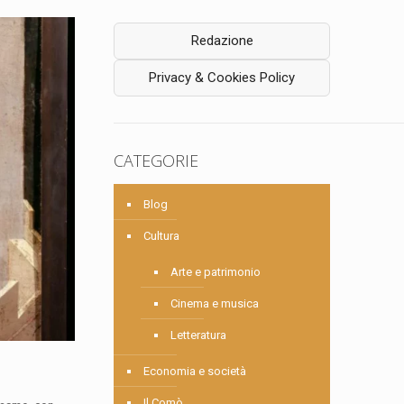
Redazione
Privacy & Cookies Policy
CATEGORIE
Blog
Cultura
Arte e patrimonio
Cinema e musica
Letteratura
Economia e società
Il Comò