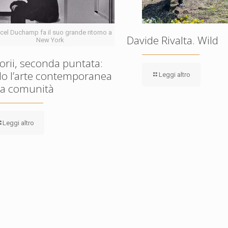
cel Duchamp fa il suo grande ritorno a
Davide Rivalta. Wild
New York
rii, seconda puntata:
o l’arte contemporanea
Leggi altro
ta comunità
Leggi altro