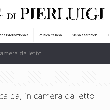
itica internazionale
Politica Italiana
Siena e territorio
O
camera da letto
calda, in camera da letto