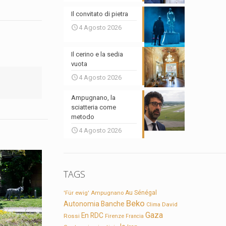
Il convitato di pietra
4 Agosto 2026
Il cerino e la sedia
vuota
4 Agosto 2026
Ampugnano, la
sciatteria come
metodo
4 Agosto 2026
TAGS
'Für ewig'
Ampugnano
Au Sénégal
Beko
Autonomia
Banche
David
Clima
Gaza
En RDC
Rossi
Firenze
Francia