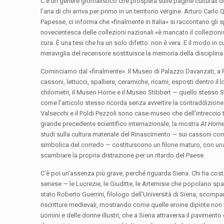
C’è un genere giornalistico che prospera sulle pagine culturali
l’aria di chi arriva per primo in un territorio vergine. Arturo Car
Papesse, ci informa che «finalmente in Italia» si raccontano gli 
novecentesca delle collezioni nazionali «è mancato il collezioni
cura. È una tesi che ha un solo difetto: non è vera. E il modo in c
meraviglia del recensore sostituisce la memoria della disciplina
Cominciamo dal «finalmente». Il Museo di Palazzo Davanzati, a F
cassoni, lettucci, spalliere, ceramiche, ricami, esposti dentro i
chilometri, il Museo Horne e il Museo Stibbert — quello stesso St
come l’articolo stesso ricorda senza avvertire la contraddizione
Valsecchi e il Poldi Pezzoli sono case-museo che dell’intreccio tr
grande precedente scientifico internazionale, la mostra
At Home
studi sulla cultura materiale del Rinascimento — sui cassoni c
simbolica del corredo — costituiscono un filone maturo, con una
scambiare la propria distrazione per un ritardo del Paese.
C’è poi un’assenza più grave, perché riguarda Siena. Chi ha cost
senese — le Lucrezie, le Giuditte, le Artemisie che popolano spal
stato Roberto Guerrini, filologo dell’Università di Siena, scompars
riscritture medievali, mostrando come quelle eroine dipinte non
uomini e delle donne illustri, che a Siena attraversa il pavime