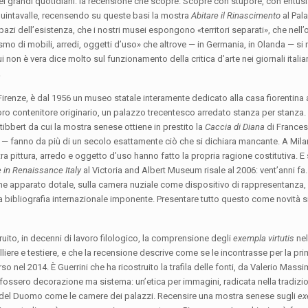
 dei grandi quotidiani: la recensione che scopre. Scopre con stupore, con entu
lo Quintavalle, recensendo su queste basi la mostra
Abitare il Rinascimento
al Pal
spazi dell’esistenza, che i nostri musei espongono «territori separati», che nel
smo di mobili, arredi, oggetti d’uso» che altrove — in Germania, in Olanda — si
ui non è vera dice molto sul funzionamento della critica d’arte nei giornali italia
.
irenze, è dal 1956 un museo statale interamente dedicato alla casa fiorentina 
l loro contenitore originario, un palazzo trecentesco arredato stanza per stanza
ibbert da cui la mostra senese ottiene in prestito la
Caccia di Diana
di Frances
 — fanno da più di un secolo esattamente ciò che si dichiara mancante. A Milan
a pittura, arredo e oggetto d’uso hanno fatto la propria ragione costitutiva. E s
 in Renaissance Italy
al Victoria and Albert Museum risale al 2006: vent’anni fa. 
ome apparato dotale, sulla camera nuziale come dispositivo di rappresentanza,
 bibliografia internazionale imponente. Presentare tutto questo come novità s
ruito, in decenni di lavoro filologico, la comprensione degli
exempla virtutis
nel
liere e testiere, e che la recensione descrive come se le incontrasse per la pri
o nel 2014. È Guerrini che ha ricostruito la trafila delle fonti, da Valerio Massi
 fossero decorazione ma sistema: un’etica per immagini, radicata nella tradizi
nto del Duomo come le camere dei palazzi. Recensire una mostra senese sugli
ex