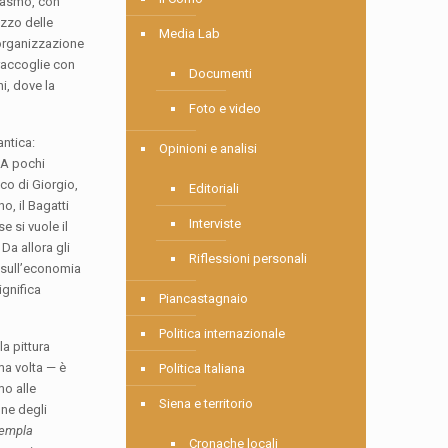
siasmo, con
azzo delle
Media Lab
l’organizzazione
 raccoglie con
Documenti
ni, dove la
Foto e video
antica:
Opinioni e analisi
. A pochi
co di Giorgio,
Editoriali
o, il Bagatti
Interviste
e si vuole il
Da allora gli
Riflessioni personali
 sull’economia
ignifica
Piancastagnaio
Politica internazionale
la pittura
ma volta — è
Politica Italiana
mo alle
Siena e territorio
one degli
empla
Cronache locali